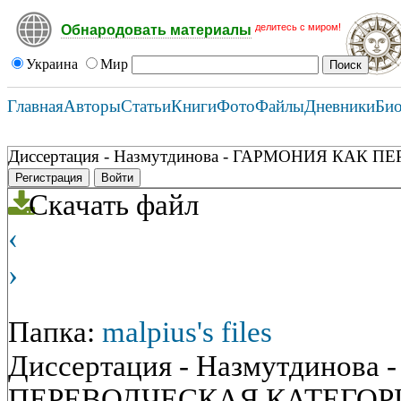
делитесь с миром!
Обнародовать материалы
Украина
Мир
Главная
Авторы
Статьи
Книги
Фото
Файлы
Дневники
Би
Диссертация - Назмутдинова - ГАРМОНИЯ КАК ПЕР
Регистрация
Войти
Скачать файл
‹
›
Папка:
malpius's files
Диссертация - Назмутдинов
ПЕРЕВОДЧЕСКАЯ КАТЕГОРИЯ (с