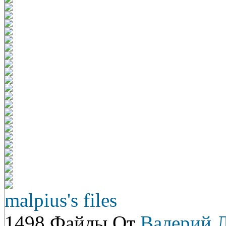
malpius's files
1498 Файлы От
Валерий 