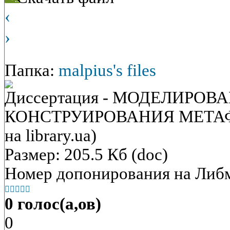
‹
›
Папка:
malpius's files
Диссертация - МОДЕЛИРО
КОНСТРУИРОВАНИЯ МЕТАФОР
на library.ua)
Размер: 205.5 Кб (doc)
Номер допонирования на Либ





0 голос(а,ов)
0