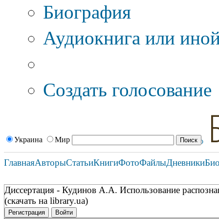
Биография
Аудиокнига или иной
Дополнительные оп
Создать голосование
Украина
Мир
Главная
Авторы
Статьи
Книги
Фото
Файлы
Дневники
Би
Диссертация - Кудинов А.А. Использование распозна
(скачать на library.ua)
Регистрация
Войти