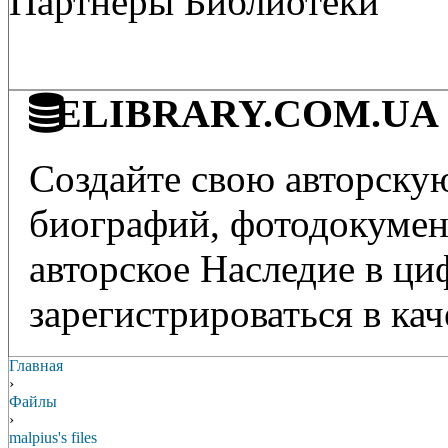
Партнёры Библиотеки
ELIBRARY.COM.UA - 
Создайте свою авторскую
биографий, фотодокумент
авторское Наследие в ц
зарегистрироваться в кач
Главная
›
Файлы
›
malpius's files