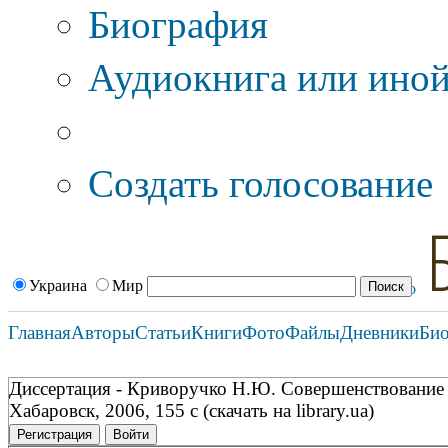
Биография
Аудиокнига или иной
Дополнительные оп
Создать голосование
Украина
Мир
Главная
Авторы
Статьи
Книги
Фото
Файлы
Дневники
Би
Диссертация - Криворучко Н.Ю. Совершенствование 
Хабаровск, 2006, 155 с (скачать на library.ua)
Регистрация
Войти