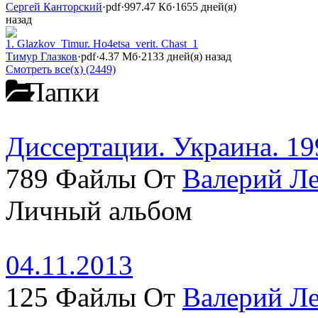
Сергей Канторский
·
pdf
·
997.47 Кб
·
1655 дней(я)
назад
1. Glazkov_Timur. Ho4etsa_verit. Chast_1
Тимур Глазков
·
pdf
·
4.37 Мб
·
2133 дней(я) назад
Смотреть все(х) (2449)
Папки
Диссертации. Украина. 19
789 Файлы От
Валерий Л
Личный альбом
04.11.2013
125 Файлы От
Валерий Л