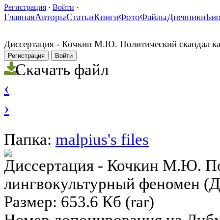
Регистрация
·
Войти
·
Главная
Авторы
Статьи
Книги
Фото
Файлы
Дневники
Би
Диссертация - Кочкин М.Ю. Политический скандал как
Регистрация
Войти
Скачать файл
‹
›
Папка:
malpius's files
Диссертация - Кочкин М.Ю. П
лингвокультурный феномен (ДИС
Размер: 653.6 Кб (rar)
Номер допонирования на Либ