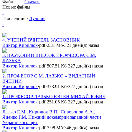
Файл:
Скачать
Новые файлы
‹
Последние
·
Лучшие
›
4. УЧЕНИЙ ВЧИТЕЛЬ ЗАСНОВНИК
Виктор Кирилюк
·
pdf
·
2.31 Мб
·
321 дней(я) назад
3. НАУКОВИЙ ВНЕСОК ПРОФЕСОРА Є.М.
ЛАЗЬКА
Виктор Кирилюк
·
pdf
·
507.51 Кб
·
327 дней(я) назад
2. ПРОФЕСОР Є.М. ЛАЗЬКО – ВИДАТНИЙ
ВЧЕНИЙ
Виктор Кирилюк
·
pdf
·
373.91 Кб
·
327 дней(я) назад
1. ПРОФЕСОР ЛАЗЬКО ЄВГЕН МИХАЙЛОВИЧ
Виктор Кирилюк
·
pdf
·
251.05 Кб
·
327 дней(я) назад
Лазько Е.М., Кирилюк В.П., Сиворонов А.А.,
Яценко Г.М. Нижний докембрий западной части
Украинского щит
Виктор Кирилюк
·
pdf
·
7.98 Мб
·
346 дней(я) назад