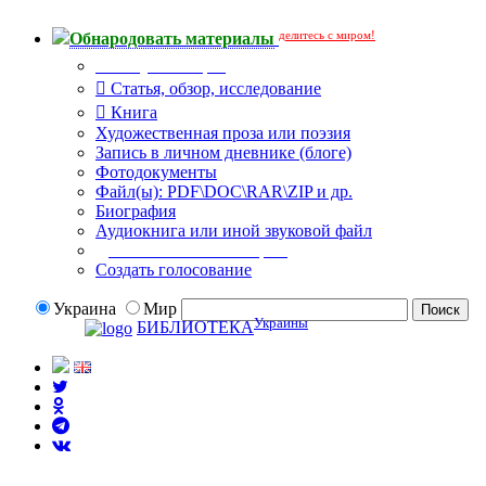
делитесь с миром!
Обнародовать материалы
Тип публикации
Статья, обзор, исследование
Книга
Художественная проза или поэзия
Запись в личном дневнике (блоге)
Фотодокументы
Файл(ы): PDF\DOC\RAR\ZIP и др.
Биография
Аудиокнига или иной звуковой файл
Дополнительные опции:
Создать голосование
Украина
Мир
Украины
БИБЛИОТЕКА