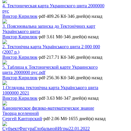
4. Тектоническая карта Украинского щита 2000000
рус
Виктор Кирилюк
·
pdf
·
409.26 Кб
·
346 дней(я) назад
3. Пояснювальна записка до Тектонічних карт
Українського щита
Виктор Кирилюк
·
pdf
·
3.61 Мб
·
346 дней(я) назад
2. Тектонічна карта Українського щита 2 000 000
(2007 р.)
Виктор Кирилюк
·
pdf
·
217.71 Кб
·
346 дней(я) назад
5. Таблица к Тектонической карте Украинского
щита 2000000 рус.pdf
Виктор Кирилюк
·
pdf
·
256.36 Кб
·
346 дней(я) назад
1.Оглядова тектонічна карта Українського щита
1000000 2021
Виктор Кирилюк
·
pdf
·
3.63 Мб
·
347 дней(я) назад
Каноническое физико-математическое знание
Творца вселенной
Сергей Канторский
·
pdf
·
2.06 Мб
·
1655 дней(я) назад
СубъектФигураГлобальнойИгры22.01.2022