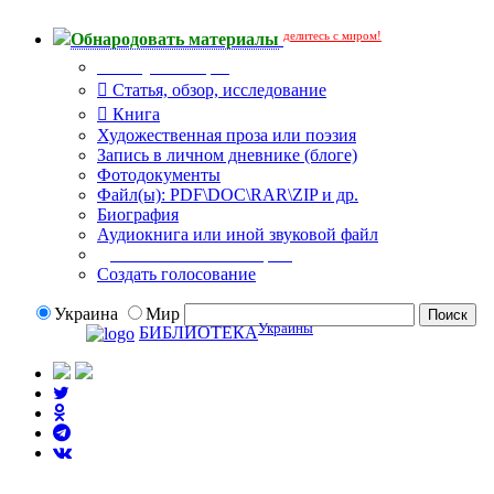
делитесь с миром!
Обнародовать материалы
Тип публикации
Статья, обзор, исследование
Книга
Художественная проза или поэзия
Запись в личном дневнике (блоге)
Фотодокументы
Файл(ы): PDF\DOC\RAR\ZIP и др.
Биография
Аудиокнига или иной звуковой файл
Дополнительные опции:
Создать голосование
Украина
Мир
Украины
БИБЛИОТЕКА