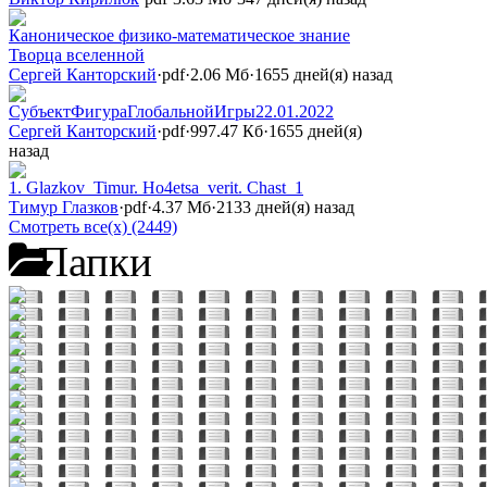
Каноническое физико-математическое знание
Творца вселенной
Сергей Канторский
·
pdf
·
2.06 Мб
·
1655 дней(я) назад
СубъектФигураГлобальнойИгры22.01.2022
Сергей Канторский
·
pdf
·
997.47 Кб
·
1655 дней(я)
назад
1. Glazkov_Timur. Ho4etsa_verit. Chast_1
Тимур Глазков
·
pdf
·
4.37 Мб
·
2133 дней(я) назад
Смотреть все(х) (2449)
Папки