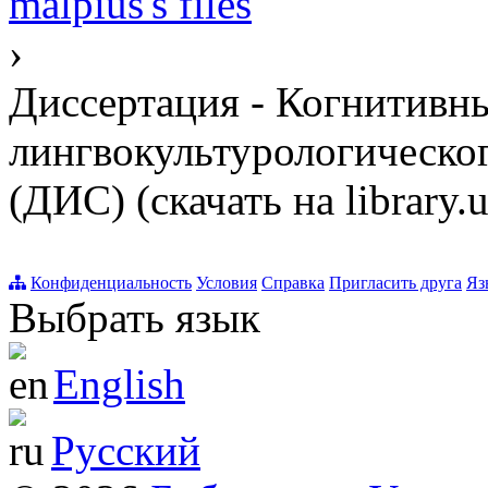
malpius's files
›
Диссертация - Когнитивн
лингвокультурологическог
(ДИС) (скачать на library.u
Конфиденциальность
Условия
Справка
Пригласить друга
Яз
Выбрать язык
English
Русский