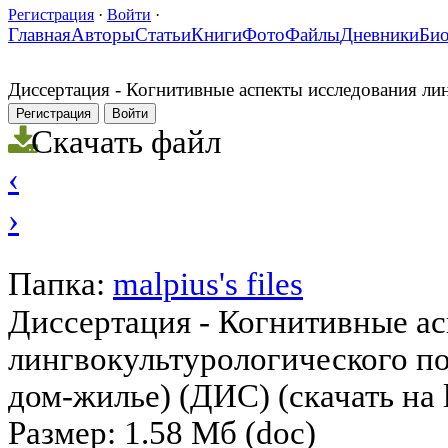
Регистрация
·
Войти
·
Главная
Авторы
Статьи
Книги
Фото
Файлы
Дневники
Би
Диссертация - Когнитивные аспекты исследования линг
Регистрация
Войти
Скачать файл
‹
›
Папка:
malpius's files
Диссертация - Когнитивные а
лингвокультурологического по
дом-жилье) (ДИС) (скачать на l
Размер: 1.58 Мб (doc)