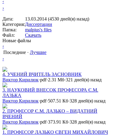
‹
›
Дата:
13.03.2014 (4530 дней(я) назад)
Категория:
Диссертации
Папка:
malpius's files
Файл:
Скачать
Новые файлы
‹
Последние
·
Лучшие
›
4. УЧЕНИЙ ВЧИТЕЛЬ ЗАСНОВНИК
Виктор Кирилюк
·
pdf
·
2.31 Мб
·
321 дней(я) назад
3. НАУКОВИЙ ВНЕСОК ПРОФЕСОРА Є.М.
ЛАЗЬКА
Виктор Кирилюк
·
pdf
·
507.51 Кб
·
328 дней(я) назад
2. ПРОФЕСОР Є.М. ЛАЗЬКО – ВИДАТНИЙ
ВЧЕНИЙ
Виктор Кирилюк
·
pdf
·
373.91 Кб
·
328 дней(я) назад
1. ПРОФЕСОР ЛАЗЬКО ЄВГЕН МИХАЙЛОВИЧ