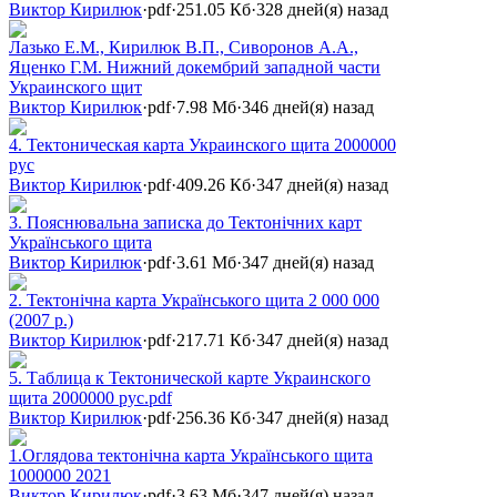
Виктор Кирилюк
·
pdf
·
251.05 Кб
·
328 дней(я) назад
Лазько Е.М., Кирилюк В.П., Сиворонов А.А.,
Яценко Г.М. Нижний докембрий западной части
Украинского щит
Виктор Кирилюк
·
pdf
·
7.98 Мб
·
346 дней(я) назад
4. Тектоническая карта Украинского щита 2000000
рус
Виктор Кирилюк
·
pdf
·
409.26 Кб
·
347 дней(я) назад
3. Пояснювальна записка до Тектонічних карт
Українського щита
Виктор Кирилюк
·
pdf
·
3.61 Мб
·
347 дней(я) назад
2. Тектонічна карта Українського щита 2 000 000
(2007 р.)
Виктор Кирилюк
·
pdf
·
217.71 Кб
·
347 дней(я) назад
5. Таблица к Тектонической карте Украинского
щита 2000000 рус.pdf
Виктор Кирилюк
·
pdf
·
256.36 Кб
·
347 дней(я) назад
1.Оглядова тектонічна карта Українського щита
1000000 2021
Виктор Кирилюк
·
pdf
·
3.63 Мб
·
347 дней(я) назад