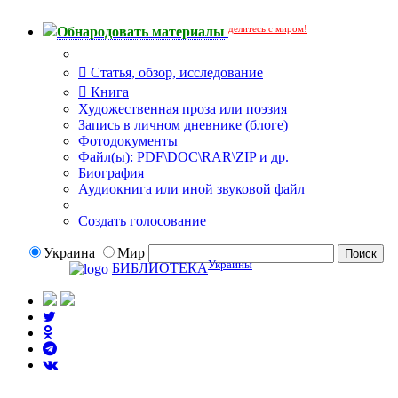
делитесь с миром!
Обнародовать материалы
Тип публикации
Статья, обзор, исследование
Книга
Художественная проза или поэзия
Запись в личном дневнике (блоге)
Фотодокументы
Файл(ы): PDF\DOC\RAR\ZIP и др.
Биография
Аудиокнига или иной звуковой файл
Дополнительные опции:
Создать голосование
Украина
Мир
Украины
БИБЛИОТЕКА