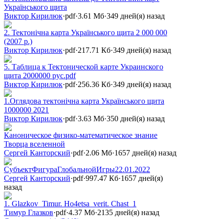
Українського щита
Виктор Кирилюк
·
pdf
·
3.61 Мб
·
349 дней(я) назад
2. Тектонічна карта Українського щита 2 000 000
(2007 р.)
Виктор Кирилюк
·
pdf
·
217.71 Кб
·
349 дней(я) назад
5. Таблица к Тектонической карте Украинского
щита 2000000 рус.pdf
Виктор Кирилюк
·
pdf
·
256.36 Кб
·
349 дней(я) назад
1.Оглядова тектонічна карта Українського щита
1000000 2021
Виктор Кирилюк
·
pdf
·
3.63 Мб
·
350 дней(я) назад
Каноническое физико-математическое знание
Творца вселенной
Сергей Канторский
·
pdf
·
2.06 Мб
·
1657 дней(я) назад
СубъектФигураГлобальнойИгры22.01.2022
Сергей Канторский
·
pdf
·
997.47 Кб
·
1657 дней(я)
назад
1. Glazkov_Timur. Ho4etsa_verit. Chast_1
Тимур Глазков
·
pdf
·
4.37 Мб
·
2135 дней(я) назад