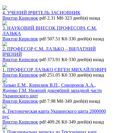
4. УЧЕНИЙ ВЧИТЕЛЬ ЗАСНОВНИК
Виктор Кирилюк
·
pdf
·
2.31 Мб
·
323 дней(я) назад
3. НАУКОВИЙ ВНЕСОК ПРОФЕСОРА Є.М.
ЛАЗЬКА
Виктор Кирилюк
·
pdf
·
507.51 Кб
·
330 дней(я) назад
2. ПРОФЕСОР Є.М. ЛАЗЬКО – ВИДАТНИЙ
ВЧЕНИЙ
Виктор Кирилюк
·
pdf
·
373.91 Кб
·
330 дней(я) назад
1. ПРОФЕСОР ЛАЗЬКО ЄВГЕН МИХАЙЛОВИЧ
Виктор Кирилюк
·
pdf
·
251.05 Кб
·
330 дней(я) назад
Лазько Е.М., Кирилюк В.П., Сиворонов А.А.,
Яценко Г.М. Нижний докембрий западной части
Украинского щит
Виктор Кирилюк
·
pdf
·
7.98 Мб
·
349 дней(я) назад
4. Тектоническая карта Украинского щита 2000000
рус
Виктор Кирилюк
·
pdf
·
409.26 Кб
·
349 дней(я) назад
3. Пояснювальна записка до Тектонічних карт