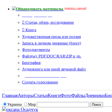
делитесь с миром!
Обнародовать материалы
Тип публикации
Статья, обзор, исследование
Книга
Художественная проза или поэзия
Запись в личном дневнике (блоге)
Фотодокументы
Файл(ы): PDF\DOC\RAR\ZIP и др.
Биография
Аудиокнига или иной звуковой файл
Дополнительные опции:
Создать голосование
Главная
Авторы
Статьи
Книги
Фото
Файлы
Дневники
Би
Украина
Мир
оксана Осадчук