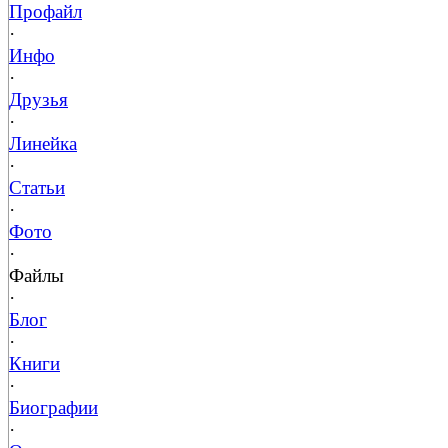
Профайл
·
Инфо
·
Друзья
·
Линейка
·
Статьи
·
Фото
·
Файлы
·
Блог
·
Книги
·
Биографии
·