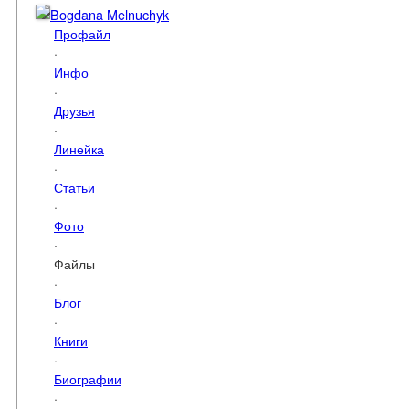
Bogdana Melnuchyk
Профайл
·
Инфо
·
Друзья
·
Линейка
·
Статьи
·
Фото
·
Файлы
·
Блог
·
Книги
·
Биографии
·