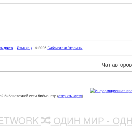
ть друга
Язык (ru)
© 2026
Библиотека Украины
Чат авторо
ой библиотечной сети Либмонстр (
открыть карту
)
NETWORK
ОДИН МИР - ОД