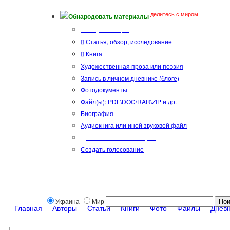
делитесь с миром!
Обнародовать материалы
Тип публикации
Статья, обзор, исследование
Книга
Художественная проза или поэзия
Запись в личном дневнике (блоге)
Фотодокументы
Файл(ы): PDF\DOC\RAR\ZIP и др.
Биография
Аудиокнига или иной звуковой файл
Дополнительные опции:
Создать голосование
Украина
Мир
Главная
Авторы
Статьи
Книги
Фото
Файлы
Днев