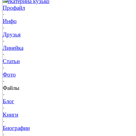
екатерина кузько
Профайл
·
Инфо
·
Друзья
·
Линейка
·
Статьи
·
Фото
·
Файлы
·
Блог
·
Книги
·
Биографии
·