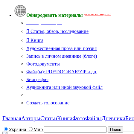
делитесь с миром!
Обнародовать материалы
Тип публикации
Статья, обзор, исследование
Книга
Художественная проза или поэзия
Запись в личном дневнике (блоге)
Фотодокументы
Файл(ы): PDF\DOC\RAR\ZIP и др.
Биография
Аудиокнига или иной звуковой файл
Дополнительные опции:
Создать голосование
Главная
Авторы
Статьи
Книги
Фото
Файлы
Дневники
Би
Украина
Мир