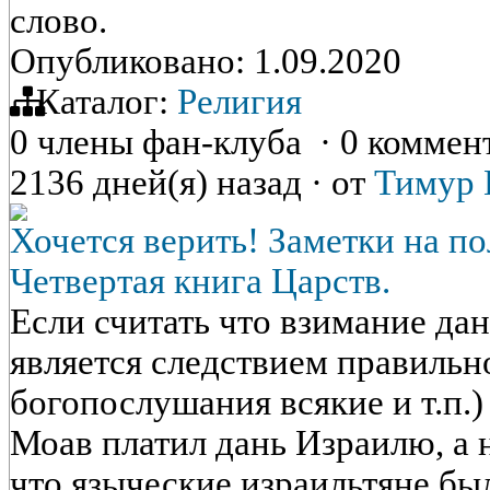
слово.
Опубликовано: 1.09.2020
Каталог:
Религия
0 члены фан-клуба
·
0 коммен
2136 дней(я) назад
·
от
Тимур 
Хочется верить! Заметки на п
Четвертая книга Царств.
Если считать что взимание да
является следствием правильн
богопослушания всякие и т.п.)
Моав платил дань Израилю, а 
что языческие израильтяне бы