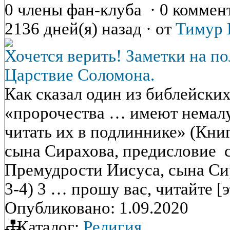
0 члены фан-клуба
·
0 коммен
2136 дней(я) назад
·
от
Тимур 
Хочется верить! Заметки на по
Царствие Соломона.
Как сказал один из библейских
«пророчества … имеют немалу
читать их в подлиннике» (Кни
сына Сирахова, предисловие 
Премудрости Иисуса, сына Си
3-4) 3 … прошу вас, читайте [
Опубликовано: 1.09.2020
Каталог:
Религия