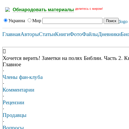
делитесь с миром!
Обнародовать материалы
Украина
Мир
Главная
Авторы
Статьи
Книги
Фото
Файлы
Дневники
Би
Хочется верить! Заметки на полях Библии. Часть 2. К
Главное
·
Члены фан-клуба
·
Комментарии
·
Рецензии
·
Продавцы
·
Вопросы