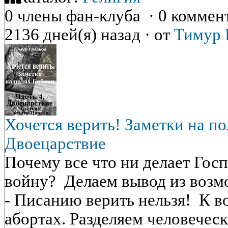
0 члены фан-клуба
·
0 коммен
2136 дней(я) назад
·
от
Тимур 
Хочется верить! Заметки на п
Двоецарствие
Почему все что ни делает Госп
войну? Делаем вывод из возм
- Писанию верить нельзя! К в
абортах. Разделяем человечес