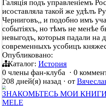
Галяція подъ управленіемъ Ро
исоставляла такой же удѣлъ Р
Черниговъ,, и подобно имъ уч
событіяхъ, но тѣмъ не менѣе б
невыгодъ, которыя падали на д
современныхъ усобицъ княжес
Опубликовано:
Каталог:
История
0 члены фан-клуба
·
0 коммен
208 дней(я) назад
·
от
Вячесла
ЗНАКОМЬТЕСЬ МОИ КНИГИ.
MELE