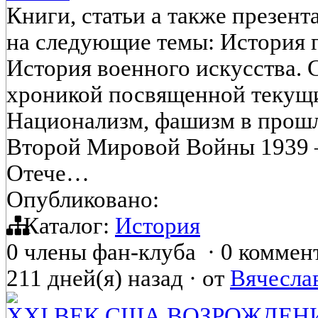
Книги, статьи а также презен
на следующие темы: История 
История военного искусства.
хроникой посвященной текущ
Национализм, фашизм в прошл
Второй Мировой Войны 1939 – 
Отече…
Опубликовано:
Каталог:
История
0 члены фан-клуба
·
0 коммен
211 дней(я) назад
·
от
Вячесла
XXI ВЕК США ВОЗРОЖДЕН