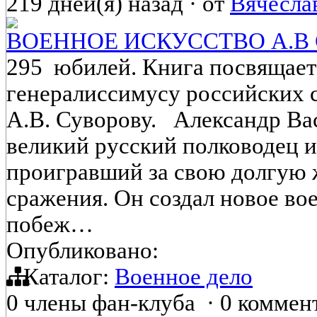
219 дней(я) назад
·
от
Вячесла
ВОЕННОЕ ИСКУССТВО А.В
295 юбилей. Книга посвящает
генералиссимусу российских 
А.В. Суворову. Александр В
великий русский полководец и
проигравший за свою долгую 
сражения. Он создал новое во
побеж…
Опубликовано:
Каталог:
Военное дело
0 члены фан-клуба
·
0 коммен