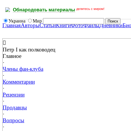
делитесь с миром!
Обнародовать материалы
Украина
Мир
Главная
Авторы
Статьи
Книги
Фото
Файлы
Дневники
Би
Петр I как полководец
Главное
·
Члены фан-клуба
·
Комментарии
·
Рецензии
·
Продавцы
·
Вопросы
·