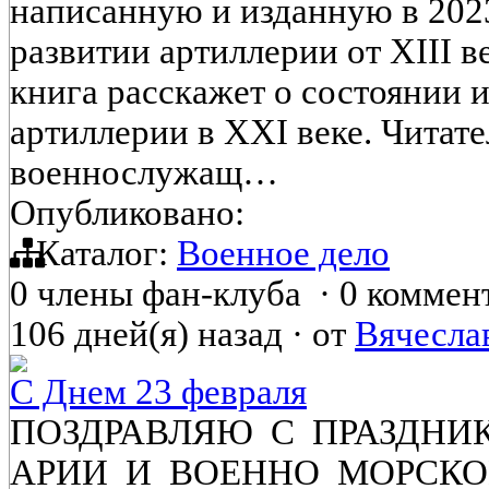
написанную и изданную в 202
развитии артиллерии от XIII в
книга расскажет о состоянии 
артиллерии в XXI веке. Читате
военнослужащ…
Опубликовано:
Каталог:
Военное дело
0 члены фан-клуба
·
0 коммен
106 дней(я) назад
·
от
Вячесла
С Днем 23 февраля
ПОЗДРАВЛЯЮ С ПРАЗДНИ
АРИИ И ВОЕННО МОРСК