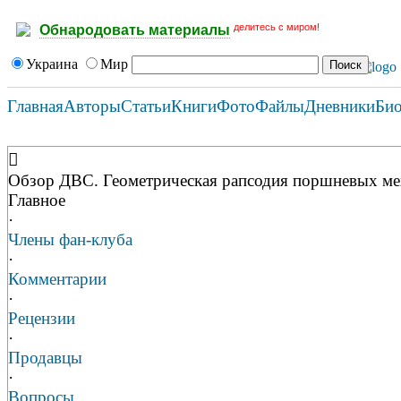
делитесь с миром!
Обнародовать материалы
Украина
Мир
Главная
Авторы
Статьи
Книги
Фото
Файлы
Дневники
Би
Обзор ДВС. Геометрическая рапсодия поршневых ме
Главное
·
Члены фан-клуба
·
Комментарии
·
Рецензии
·
Продавцы
·
Вопросы