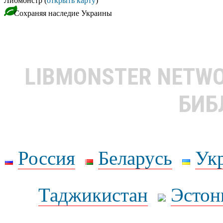
Либмонстр (
открыть карту
)
Сохраняя наследие Украины
LIBMONSTER NETW
БИБ
Россия
Беларусь
Ук
Таджикистан
Эстон