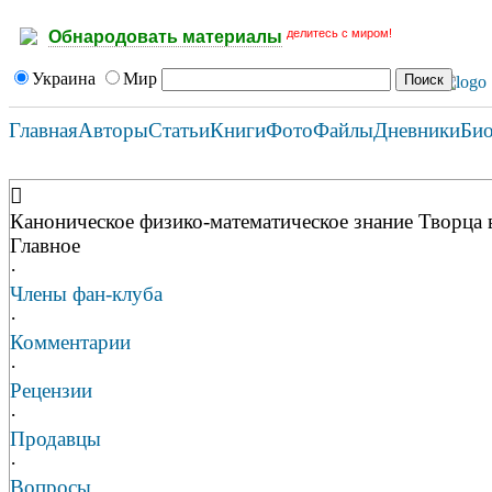
делитесь с миром!
Обнародовать материалы
Украина
Мир
Главная
Авторы
Статьи
Книги
Фото
Файлы
Дневники
Би
Каноническое физико-математическое знание Творца 
Главное
·
Члены фан-клуба
·
Комментарии
·
Рецензии
·
Продавцы
·
Вопросы