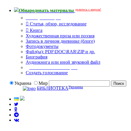
делитесь с миром!
Обнародовать материалы
Тип публикации
Статья, обзор, исследование
Книга
Художественная проза или поэзия
Запись в личном дневнике (блоге)
Фотодокументы
Файл(ы): PDF\DOC\RAR\ZIP и др.
Биография
Аудиокнига или иной звуковой файл
Дополнительные опции:
Создать голосование
Украина
Мир
Украины
БИБЛИОТЕКА