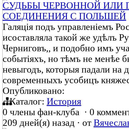
СУДЬБЫ ЧЕРВОННОЙ ИЛИ 
СОЕДИНЕНИЯ С ПОЛЬШЕЙ
Галяція подъ управленіемъ Ро
исоставляла такой же удѣлъ Р
Черниговъ,, и подобно имъ уч
событіяхъ, но тѣмъ не менѣе б
невыгодъ, которыя падали на д
современныхъ усобицъ княжес
Опубликовано:
Каталог:
История
0 члены фан-клуба
·
0 коммен
209 дней(я) назад
·
от
Вячесла