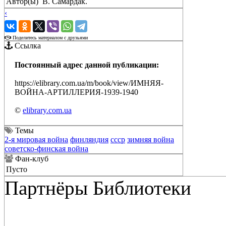
Автор(ы)
В. Самардак.
‹
›
Поделитесь материалом с друзьями
Ссылка
Постоянный адрес данной публикации:
https://elibrary.com.ua/m/book/view/ИМНЯЯ-
ВОЙНА-АРТИЛЛЕРИЯ-1939-1940
©
elibrary.com.ua
Темы
2-я мировая война
финляндия
ссср
зимняя война
советско-финская война
Фан-клуб
Пусто
Партнёры Библиотеки