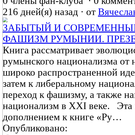
0 члены фан-клуба
·
0 коммен
216 дней(я) назад
·
от
Вячесла
ЗАБЫТЫЙ И СОВРЕМЕННЫ
ФАШИЗМ РУМЫНИИ. ПРЕЗ
Книга рассматривает эволюц
румынского национализма от н
широко распространенной иде
затем к либеральному национа
переход к фашизму, а также н
национализм в XXI веке. Эта 
дополнением к книге «Ру…
Опубликовано: