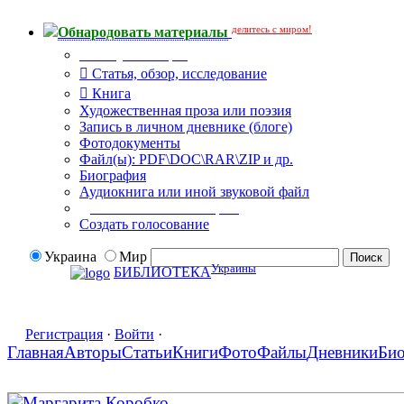
делитесь с миром!
Обнародовать материалы
Тип публикации
Статья, обзор, исследование
Книга
Художественная проза или поэзия
Запись в личном дневнике (блоге)
Фотодокументы
Файл(ы): PDF\DOC\RAR\ZIP и др.
Биография
Аудиокнига или иной звуковой файл
Дополнительные опции:
Создать голосование
Украина
Мир
Украины
БИБЛИОТЕКА
Регистрация
·
Войти
·
Главная
Авторы
Статьи
Книги
Фото
Файлы
Дневники
Би
Маргарита Коробко