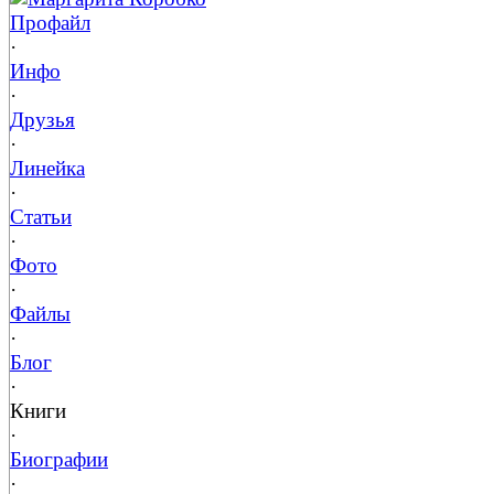
Профайл
·
Инфо
·
Друзья
·
Линейка
·
Статьи
·
Фото
·
Файлы
·
Блог
·
Книги
·
Биографии
·