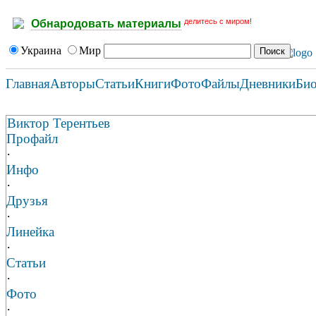
делитесь с миром!
Обнародовать материалы
Украина
Мир
Главная
Авторы
Статьи
Книги
Фото
Файлы
Дневники
Би
Виктор Терентьев
Профайл
·
Инфо
·
Друзья
·
Линейка
·
Статьи
·
Фото
·