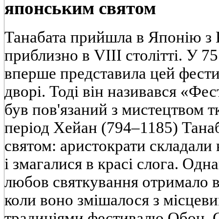
японським святом
Танабата прийшла в Японію з 
приблизно в VIII столітті. У 7
вперше представила цей фести
дворі. Тоді він називався «Фес
був пов'язаний з мистецтвом тк
період Хейан (794–1185) Тана
святом: аристократи складали в
і змагалися в красі слога. Од
любов святкування отримало в
коли воно змішалося з місцев
традиціями фестивалю Обон. С