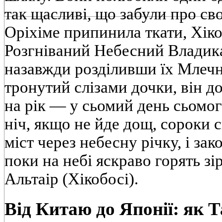
так щасливі, що забули про сво
Оріхіме припинила ткати, Хіко
Розгніваний Небесний Владика
назавжди розділивши їх Млеч
тронутий слізами дочки, він до
на рік — у сьомий день сьомог
ніч, якщо не йде дощ, сороки 
міст через небесну річку, і зак
поки на небі яскраво горять зі
Альтаір (Хікобосі).
Від Китаю до Японії: як 