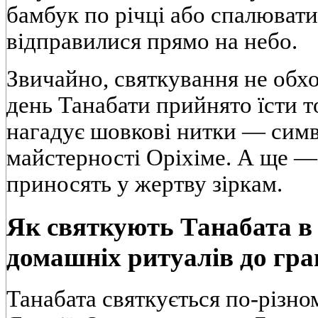
бамбук по річці або спалюват
відправилися прямо на небо.
Звичайно, святкування не обхо
день Танабати прийнято їсти т
нагадує шовкові нитки — симв
майстерності Оріхіме. А ще — 
приносять у жертву зіркам.
Як святкують Танабата в 
домашніх ритуалів до гра
Танабата святкується по-різно