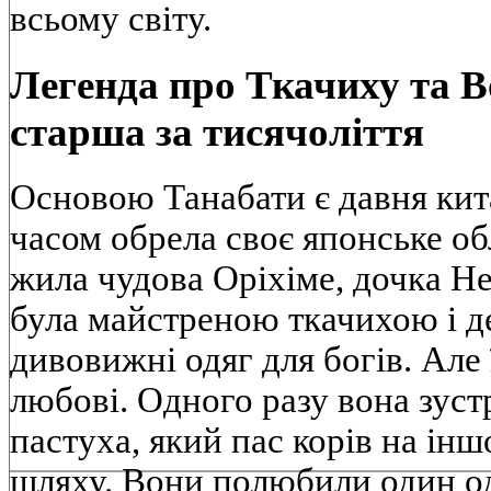
всьому світу.
Легенда про Ткачиху та Во
старша за тисячоліття
Основою Танабати є давня кита
часом обрела своє японське об
жила чудова Оріхіме, дочка Н
була майстреною ткачихою і д
дивовижні одяг для богів. Але 
любові. Одного разу вона зуст
пастуха, який пас корів на ін
шляху. Вони полюбили один од