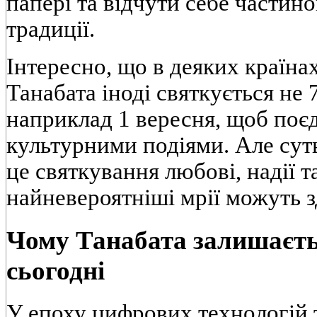
папері та відчути себе частино
традиції.
Інтересно, що в деяких країн
Танабата іноді святкується не 7
наприклад 1 вересня, щоб поє
культурними подіями. Але сут
це святкування любові, надії та
найневероятніші мрії можуть з
Чому Танабата залишаєт
сьогодні
У епоху цифрових технологій т