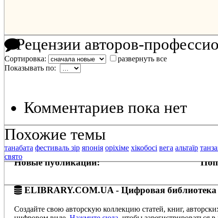
Рецензии авторов-професси
Сортировка:
развернуть все
Показывать по:
Комментариев пока нет
Похожие темы
танабата
фестиваль зір
японія
оріхіме
хікобосі
вега
альтаїр
танз
свято
Новые публикации:
Поп
ELIBRARY.COM.UA - Цифровая библиотека
Создайте свою авторскую коллекцию статей, книг, авторски
цифровом виде.
Нажмите сюда
, чтобы зарегистрироваться в 