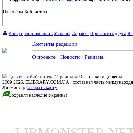
Партнёры Библиотеки
Конфиденциальность
Условия
Справка
Пригласить друга
Яз
Контакты редакции
О проекте
·
Новости
·
Реклама
Цифровая библиотека Украины
© Все права защищены
2009-2026, ELIBRARY.COM.UA - составная часть международн
Либмонстр (
открыть карту
)
Сохраняя наследие Украины
LIBMONSTER N