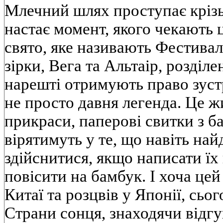
Млечний шлях проступає крізь
настає момент, якого чекають 
свято, яке називають Фестивале
зірки, Вега та Альтаір, розділ
нарешті отримують право зуст
не просто давня легенда. Це жи
прикраси, паперові свитки з 
вірятимуть у те, що навіть на
здійснитися, якщо написати їх 
повісити на бамбук. І хоча це
Китаї та розцвів у Японії, сьог
Страни сонця, знаходячи відгу