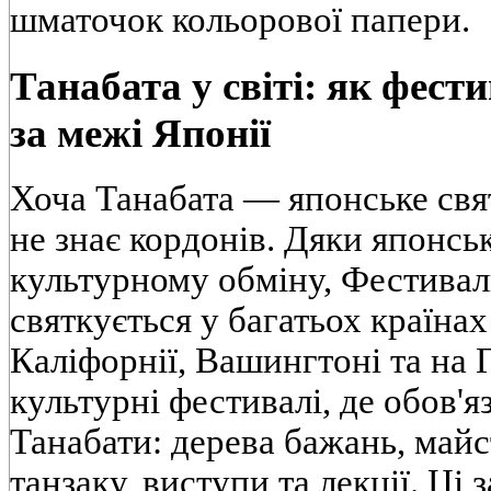
шматочок кольорової папери.
Танабата у світі: як фест
за межі Японії
Хоча Танабата — японське свят
не знає кордонів. Дяки японсь
культурному обміну, Фестиваль
святкується у багатьох країна
Каліфорнії, Вашингтоні та на 
культурні фестивалі, де обов'я
Танабати: дерева бажань, майс
танзаку, виступи та лекції. Ці