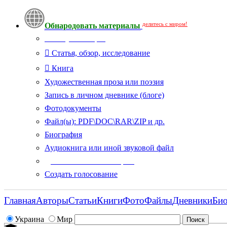
делитесь с миром!
Обнародовать материалы
Тип публикации
Статья, обзор, исследование
Книга
Художественная проза или поэзия
Запись в личном дневнике (блоге)
Фотодокументы
Файл(ы): PDF\DOC\RAR\ZIP и др.
Биография
Аудиокнига или иной звуковой файл
Дополнительные опции:
Создать голосование
Главная
Авторы
Статьи
Книги
Фото
Файлы
Дневники
Би
Украина
Мир