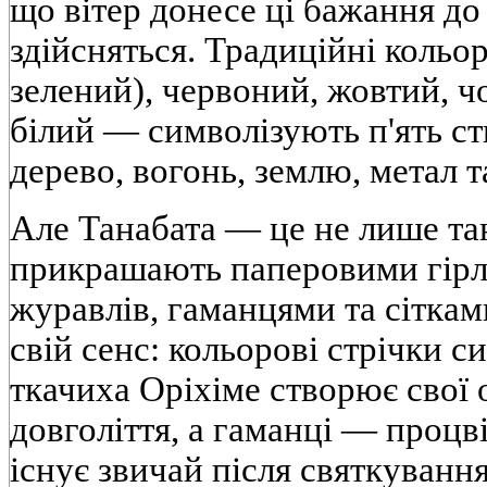
що вітер донесе ці бажання до 
здійсняться. Традиційні кольо
зелений), червоний, жовтий, ч
білий — символізують п'ять ст
дерево, вогонь, землю, метал т
Але Танабата — це не лише тан
прикрашають паперовими гірля
журавлів, гаманцями та сітка
свій сенс: кольорові стрічки 
ткачиха Оріхіме створює свої 
довголіття, а гаманці — процв
існує звичай після святкуван