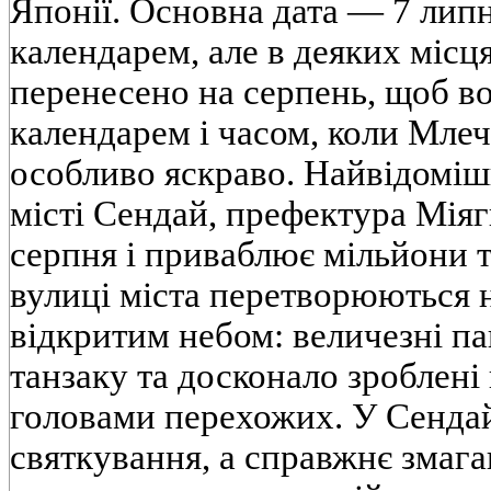
Японії. Основна дата — 7 липн
календарем, але в деяких місц
перенесено на серпень, щоб во
календарем і часом, коли Мле
особливо яскраво. Найвідоміш
місті Сендай, префектура Міяги
серпня і приваблює мільйони т
вулиці міста перетворюються на
відкритим небом: величезні па
танзаку та досконало зроблені
головами перехожих. У Сендай
святкування, а справжнє змага