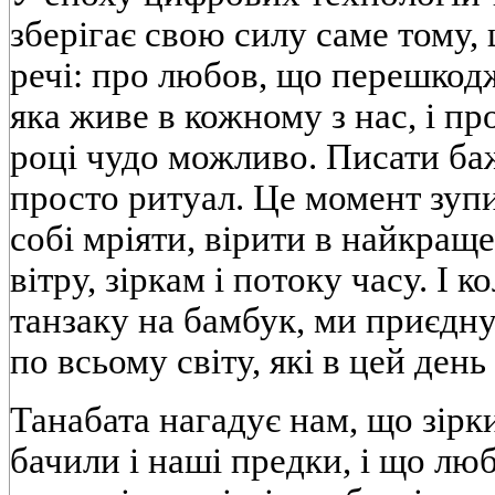
зберігає свою силу саме тому, 
речі: про любов, що перешкодж
яка живе в кожному з нас, і про
році чудо можливо. Писати ба
просто ритуал. Це момент зуп
собі мріяти, вірити в найкращ
вітру, зіркам і потоку часу. І 
танзаку на бамбук, ми приєдн
по всьому світу, які в цей день
Танабата нагадує нам, що зірки
бачили і наші предки, і що любо