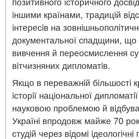
позитивного iсторичного досвiд
iншими країнами, традицiй вi
iнтересiв на зовнiшньополiтичн
документальної спадщини, що 
вивчення й переосмислення су
вiтчизняних дипломатiв.
Якщо в переважнiй бiльшостi к
iсторiї нацiональної дипломатi
науковою проблемою й вiдбува
Українi впродовж майже 70 рок
студiй через вiдомi iдеологiчн