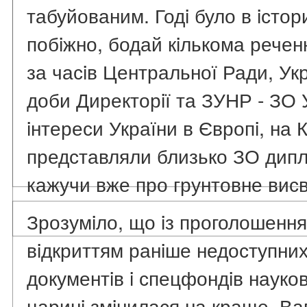
табуйованим. Годi було в iстор
побiжно, бодай кiлькома речен
за часiв Центральної Ради, Ук
доби Директорiї та ЗУНР - ЗО 
iнтереси України в Європi, на 
представляли близько ЗО дипл
кажучи вже про грунтовне висвi
Зрозумiло, що iз проголошення
вiдкриттям ранiше недоступних
документiв i спецфондiв наукови
царинi змiнилася на краще. Ва