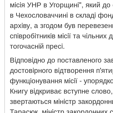
мiсiя УНР в Угорщинi", який до
в Чехословаччинi в складi фон
архiву, а згодом був перевезен
спiвробiтникiв мiсiї та чiльних д
тогочаснiй пресi.
Вiдповiдно до поставленого з
достовiрного вiдтворення п'ятир
функцiонування мiсiї - упорядк
Книгу вiдкриває вступне слово,
звертаються мiнiстр закордонн
Тарасюк, мiнiстр закордонних 