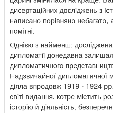
дисертацiйних дослiджень з iст
написано порiвняно небагато, 
помiтнi.
Однiєю з найменш: дослiджених
дипломатiї донедавна залишал
дипломатичного представництв
Надзвичайної дипломатичної мi
дiяла впродовж 1919 - 1924 рр
свiтi видання, котре мiстить ро
iсторiю й дiяльнiсть, безпереч