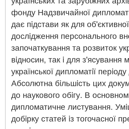
фонду Надзвичайної дипломати
дає пiдстави як для об'єктивної 
дослiдження персонального внес
започаткування та розвиток ук
вiдносин, так i для з'ясування 
української дипломатiї перiоду
Абсолютна бiльшiсть цих доку
до наукового обiгу. В основном
дипломатичне листування. Умi
добiрку статей iз тогочасної п