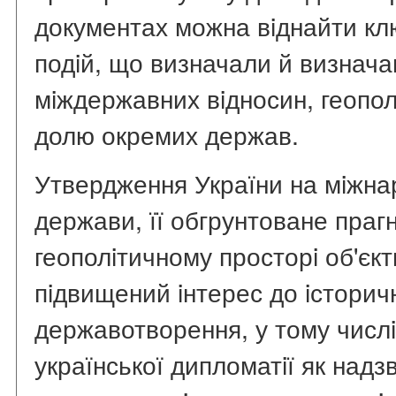
документах можна вiднайти клю
подiй, що визначали й визнача
мiждержавних вiдносин, геополi
долю окремих держав.
Утвердження України на мiжнар
держави, її обгрунтоване прагн
геополiтичному просторi об'єк
пiдвищений iнтерес до iсторич
державотворення, у тому числ
української дипломатiї як надз