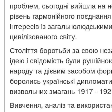
проблем, сьогоднi вийшла на 
рiвень гармонiйного поєднання
iнтересiв iз загальнолюдським
цивiлiзованого свiту.
Столiття боротьби за свою нез
iдею i свiдомiсть були рушiйно
народу та дiєвим засобом фор
боролись українськi дипломати
визвольних змагань 1917 - 192
Вивчення, аналiз та використан