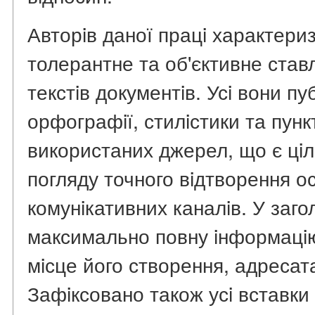
Авторiв даної працi характери
толерантне та об'єктивне ставл
текстiв документiв. Усi вони п
орфографiї, стилiстики та пунк
використаних джерел, що є цi
погляду точного вiдтворення о
комунiкативних каналiв. У заг
максимально повну iнформацiю
мiсце його створення, адресат
Зафiксовано також усi вставки 