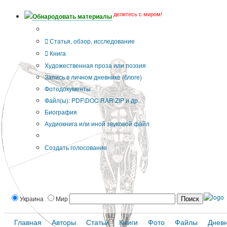
делитесь с миром!
Обнародовать материалы
Тип публикации
Статья, обзор, исследование
Книга
Художественная проза или поэзия
Запись в личном дневнике (блоге)
Фотодокументы
Файл(ы): PDF\DOC\RAR\ZIP и др.
Биография
Аудиокнига или иной звуковой файл
Дополнительные опции:
Создать голосование
Украина
Мир
Главная
Авторы
Статьи
Книги
Фото
Файлы
Днев