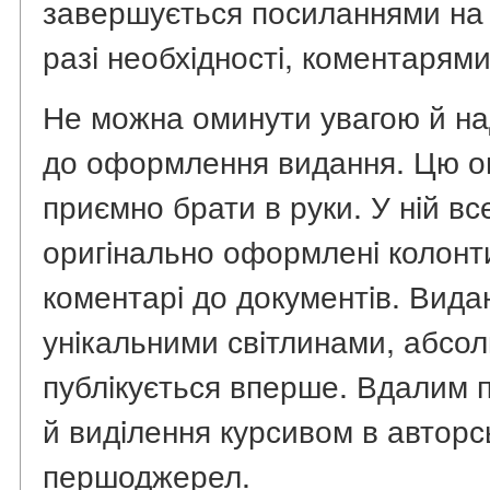
завершується посиланнями на 
разi необхiдностi, коментарями
Не можна оминути увагою й на
до оформлення видання. Цю о
приємно брати в руки. У нiй вс
оригiнально оформленi колонти
коментарi до документiв. Вид
унiкальними свiтлинами, абсол
публiкується вперше. Вдалим
й видiлення курсивом в авторсь
першоджерел.