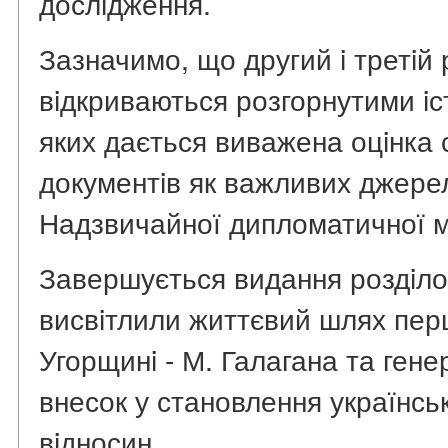
дослiдження.
Зазначимо, що другий i третiй 
вiдкриваються розгорнутими iс
яких дається виважена оцiнка с
документiв як важливих джерел
Надзвичайної дипломатичної мi
Завершується видання роздiло
висвiтлили життєвий шлях перш
Угорщинi - М. Галагана та генер
внесок у становлення українсь
вiдносин.