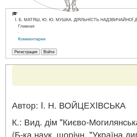
I. Б. МАТЯШ, Ю. Ю. МУШКА. ДIЯЛЬНIСТЬ НАДЗВИЧАЙНОЇ 
Главная
·
Комментарии
Регистрация
Войти
Автор: I. Н. ВОЙЦЕХIВСЬКА
К.: Вид. дiм "Києво-Могилянська
(Б-ка наук, щорiчн. "Україна ди