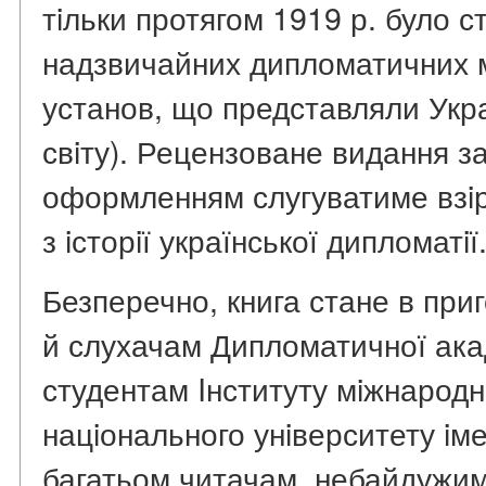
тiльки протягом 1919 р. було с
надзвичайних дипломатичних мi
установ, що представляли Укр
свiту). Рецензоване видання з
оформленням слугуватиме взi
з iсторiї української дипломатiї
Безперечно, книга стане в приг
й слухачам Дипломатичної ака
студентам Iнституту мiжнародн
нацiонального унiверситету iм
багатьом читачам, небайдужим 