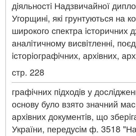
дiяльностi Надзвичайної дипло
Угорщинi, якi грунтуються на 
широкого спектра iсторичних д
аналiтичному висвiтленнi, поє
iсторiографiчних, архiвних, ар
стр. 228
графiчних пiдходiв у дослiджен
основу було взято значний ма
архiвних документiв, що зберi
України, передусiм ф. 3518 "