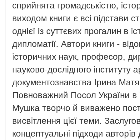
сприйнята громадськiстю, iсто
виходом книги є всi пiдстави 
однiєї iз суттєвих прогалин в iс
дипломатiї. Автори книги - вiд
iсторичних наук, професор, ди
науково-дослiдного iнституту а
документознавства Iрина Матя
Повноважний Посол України в У
Мушка творчо й виважено пост
висвiтлення цiєї теми. Заслуго
концептуальнi пiдходи авторiв 