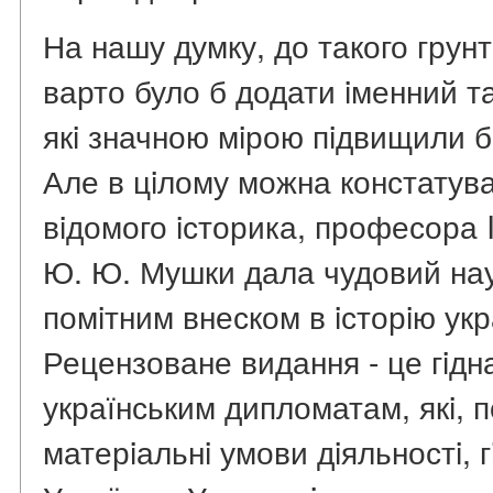
На нашу думку, до такого грун
варто було б додати iменний т
якi значною мiрою пiдвищили б
Але в цiлому можна констатува
вiдомого iсторика, професора 
Ю. Ю. Мушки дала чудовий нау
помiтним внеском в iсторiю укр
Рецензоване видання - це гiдн
українським дипломатам, якi, п
матерiальнi умови дiяльностi, 