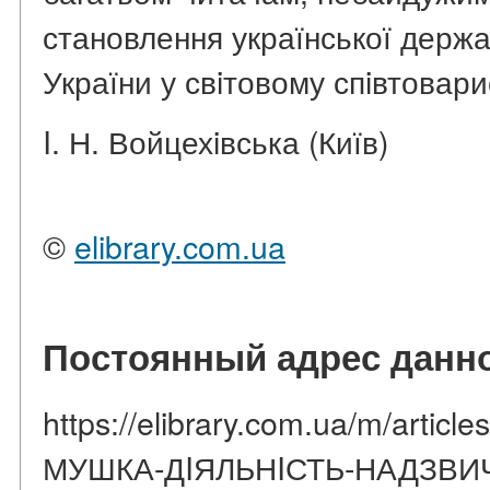
становлення української держа
України у свiтовому спiвтовари
I. Н. Войцехiвська (Київ)
©
elibrary.com.ua
Постоянный адрес данно
https://elibrary.com.ua/m/artic
МУШКА-ДIЯЛЬНIСТЬ-НАДЗВИ