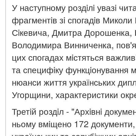
У наступному роздiлi увазi чит
фрагментiв зi спогадiв Миколи
Сiкевича, Дмитра Дорошенка,
Володимира Винниченка, пов'яза
цих спогадах мiстяться важливi
та специфiку функцiонування м
нюанси життя українських дипл
Угорщини, характеристики окре
Третiй роздiл - "Архiвнi докумен
ньому вмiщено 172 документи, 
українських та зарубiжних архi