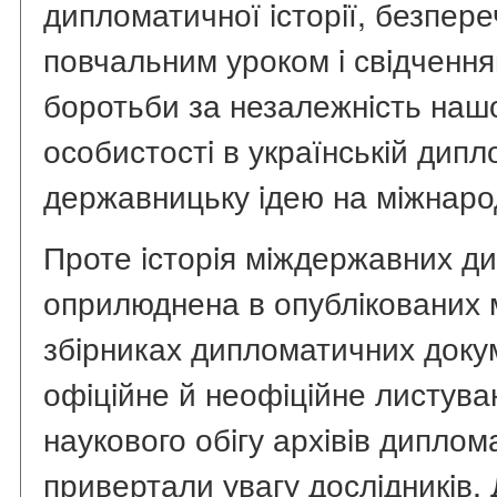
дипломатичної iсторiї, безпере
повчальним уроком i свiдчення
боротьби за незалежнiсть нашо
особистостi в українськiй дипло
державницьку iдею на мiжнарод
Проте iсторiя мiждержавних ди
оприлюднена в опублiкованих 
збiрниках дипломатичних доку
офiцiйне й неофiцiйне листува
наукового обiгу архiвiв дипло
привертали увагу дослiдникiв.