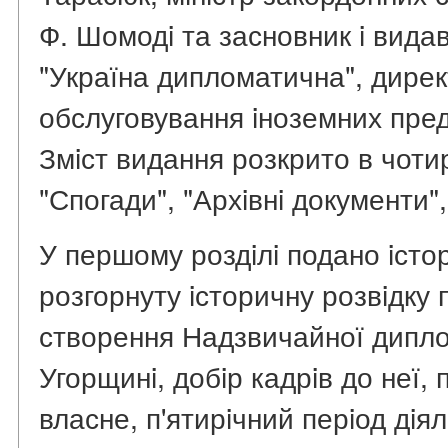
Ф. Шомодi та засновник i вида
"Україна дипломатична", дирек
обслуговування iноземних пре
Змiст видання розкрито в чотирь
"Спогади", "Архiвнi документи",
У першому роздiлi подано iсто
розгорнуту iсторичну розвiдку 
створення Надзвичайної дипло
Угорщинi, добiр кадрiв до неї,
власне, п'ятирiчний перiод дiял