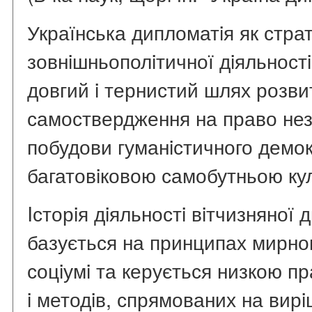
Українська дипломатiя як стра
зовнiшньополiтичної дiяльнос
довгий i тернистий шлях розвит
самоствердження на право нез
побудови гуманiстичного демок
багатовiковою самобутньою ку
Iсторiя дiяльностi вiтчизняної
базується на принципах мирног
соцiумi та керується низкою пр
i методiв, спрямованих на ви