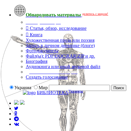
делитесь с миром!
Обнародовать материалы
Тип публикации
Статья, обзор, исследование
Книга
Художественная проза или поэзия
Запись в личном дневнике (блоге)
Фотодокументы
Файл(ы): PDF\DOC\RAR\ZIP и др.
Биография
Аудиокнига или иной звуковой файл
Дополнительные опции:
Создать голосование
Украина
Мир
Украины
БИБЛИОТЕКА