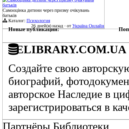
батьків
Самооцінка дитини через призму очікувань
батьків
Каталог:
Психология
26 дней(я) назад
·
от
Україна Онлайн
Новые публикации:
Поп
ELIBRARY.COM.UA - 
Создайте свою авторскую
биографий, фотодокумент
авторское Наследие в ц
зарегистрироваться в кач
Партнёры Библиотеки