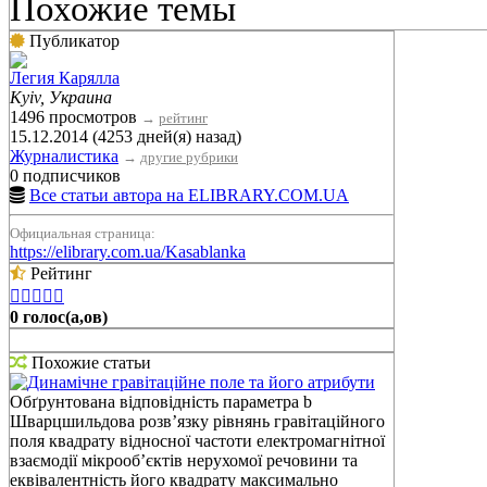
Похожие темы
Публикатор
Легия Карялла
Kyiv, Украина
1496 просмотров
→
рейтинг
15.12.2014 (4253 дней(я) назад)
Журналистика
→
другие рубрики
0 подписчиков
Все статьи автора на ELIBRARY.COM.UA
Официальная страница:
https://elibrary.com.ua/Kasablanka
Рейтинг





0 голос(а,ов)
Похожие статьи
Динамічне гравітаційне поле та його атрибути
Обґрунтована відповідність параметра b
Шварцшильдова розв’язку рівнянь гравітаційного
поля квадрату відносної частоти електромагнітної
взаємодії мікрооб’єктів нерухомої речовини та
еквівалентність його квадрату максимально