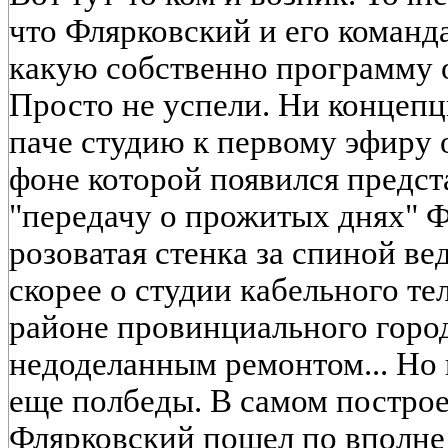
что Флярковский и его команд
какую собственно программу о
Просто не успели. Ни концепц
паче студию к первому эфиру 
фоне которой появился предс
"передачу о прожитых днях" Ф
розоватая стенка за спиной в
скорее о студии кабельного те
районе провинциального город
недоделанным ремонтом... Но 
еще полбеды. В самом постро
Флярковский пошел по вполне