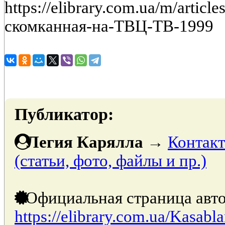
https://elibrary.com.ua/m/articl
скомканная-на-ТВЦ-ТВ-1999
Публикатор:
Легия Карялла
→
Контакт
(статьи, фото, файлы и пр.)
Официальная страница авто
https://elibrary.com.ua/Kasabl