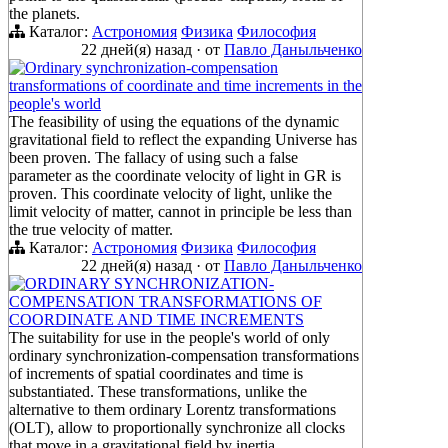
the planets.
Каталог:
Астрономия
Физика
Философия
22 дней(я) назад
·
от
Павло Даныльченко
Ordinary synchronization-compensation
transformations of coordinate and time increments in the
people's world
The feasibility of using the equations of the dynamic
gravitational field to reflect the expanding Universe has
been proven. The fallacy of using such a false
parameter as the coordinate velocity of light in GR is
proven. This coordinate velocity of light, unlike the
limit velocity of matter, cannot in principle be less than
the true velocity of matter.
Каталог:
Астрономия
Физика
Философия
22 дней(я) назад
·
от
Павло Даныльченко
ORDINARY SYNCHRONIZATION-
COMPENSATION TRANSFORMATIONS OF
COORDINATE AND TIME INCREMENTS
The suitability for use in the people's world of only
ordinary synchronization-compensation transformations
of increments of spatial coordinates and time is
substantiated. These transformations, unlike the
alternative to them ordinary Lorentz transformations
(OLT), allow to proportionally synchronize all clocks
that move in a gravitational field by inertia.