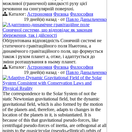
можливої (граничної) швидкості руху цієї
речовини на сингулярній поверхні.
Каталог:
Астрономия
Физика
Философия
19 дней(я) назад
·
от
Павло Даныльченко
Адаптивно-динамічне гравітаційне поле
Сонячної системи, що відповідає як законам
збереження, так і дійсності
Обґрунтована відповідність Сонячній системі не
статичного гравітаційного поля Ньютона, а
динамічного гравітаційного поля, що формується
також і рухом планет а, отже, і адаптується до
зміни розташування в ньому планет.
Каталог:
Астрономия
Физика
Философия
19 дней(я) назад
·
от
Павло Даныльченко
Adaptive-Dynamic Gravitational Field of the Solar
System Consistent with Conservation Laws and
Physical Reality
The correspondence to the Solar System of not the
static Newtonian gravitational field, but the dynamic
gravitational field, which is also formed by the motion
of the planets and, therefore, adapts to changes in the
location of the planets in it, is substantiated. It is
because of this that gravitational pseudo-forces, like
centrifugal pseudo-forces of inertia, are orthogonal at all
points to the quasicircular (pseudo-elliptical) orbits of