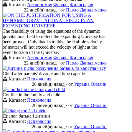
Каталог:
Астрономия
Физика
Философия
22 дней(я) назад
·
от
Павло Даныльченко
ON THE JUSTIFICATION FOR USING A
DYNAMIC GRAVITATIONAL FIELD IN AN
EXPANDING UNIVERSE
The feasibility of using the equations of the dynamic
gravitational field to reflect the expanding Universe has
been proven. Only thanks to this, the Hubble velocity
of matter will not exceed the velocity of light at the
event horizon of the Universe.
Каталог:
Астрономия
Физика
Философия
22 дней(я) назад
·
от
Павло Даныльченко
Дитина після розлучення батьків та капсула часу
Child after parents' divorce and time capsule
Каталог:
Психология
26 дней(я) назад
·
от
Україна Онлайн
Conflict in the family and child
Conflict in the family and child
Каталог:
Психология
26 дней(я) назад
·
от
Україна Онлайн
Dialog rodiča i dítěte
Диалог батька і дитини
Каталог:
Психология
26 дней(я) назад
·
от
Україна Онлайн
Самооцінка дитини через призму очікувань