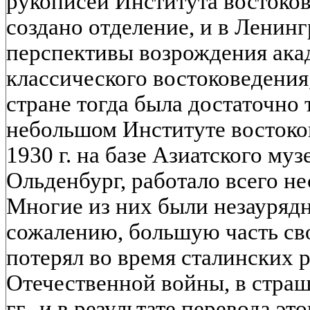
рукописей Института восток
создано отделение, и в Ленин
перспективы возрождения ака
классического востоковедения
стране тогда была достаточно 
небольшом Институте востоков
1930 г. на базе Азиатского му
Ольденбург, работало всего не
Многие из них были незауряд
сожалению, большую часть св
потерял во время сталинских 
Отечественной войны, в стра
гг., и в результате перевода э