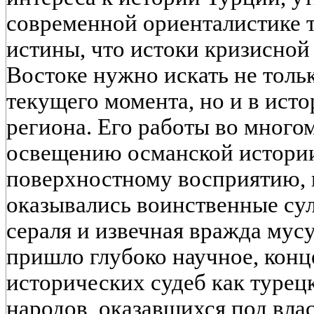
современной ориенталистике 
истины, что истоки кризисно
Востоке нужно искать не толь
текущего момента, но и в ист
региона. Его работы во много
освещению османской истории
поверхностному восприятию, к
оказывались воинственные сул
сераля и извечная вражда мус
пришло глубоко научное, кон
исторических судеб как турецк
народов, оказавшихся под вла