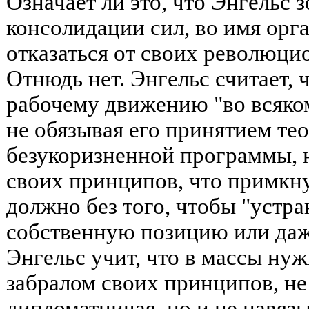
Означает ли это, что Энгельс 
консолидации сил, во имя орг
отказаться от своих революц
Отнюдь нет. Энгельс считает,
рабочему движению "во всяко
не обязывая его принятием те
безукоризненной программы, н
своих принципов, что примкн
должно без того, чтобы "устра
собственную позицию или даж
Энгельс учит, что в массы ну
забралом своих принципов, не 
дипломатничая, но и не навяз