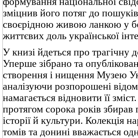
формування національної свідо
зміцнив його потяг до пошуків
своєрідною живою ланкою у б
життєвих доль української інте
У книзі йдеться про трагічну д
Уперше зібрано та опублікован
створення і нищення Музею Ук
аналізуючи розпорошені відомо
намагається відновити її зміст
протягом сорока років збирав п
історії й культури. Колекція н
томів та донині вважається од