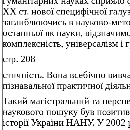
гуманітарних науках сприяло
XX ст. нової специфічної галуз
заглиблюючись в науково-мето
останньої як науки, відзначимо
комплексність, універсалізм і 
стр. 208
стичність. Вона всебічно вивча
пізнавальної практичної діяль
Такий магістральний та персп
наукового пошуку був позитив
історії України НАНУ. У 2002 