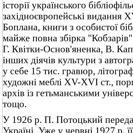
історії українського бібліофіл
західноєвропейські видання XV
Боплана, книги з особистої біб
майже повна збірка "Кобзарів",
Г. Квітки-Основ'яненка, В. Ка
інших діячів культури з автог
у себе 15 тис. гравюр, літогра
художні меблі XV-XVI ст., пор
архів із гетьманськими універ
тощо.
У 1926 р. П. Потоцький переда
Україні. Уже у червні 1927 р. ї