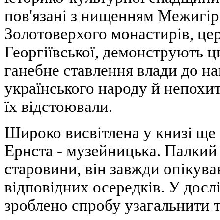
пов'язані з нищенням Межигір
Золотоверхого монастирів, цер
Георгіївської, демонструють ци
ганебне ставлення влади до н
українського народу й непохит
їх відстоювали.
Широко висвітлена у книзі ще 
Ернста - музейницька. Палкий
старовини, він завжди опікув
відповідних осередків. У дослі
зроблено спробу узагальнити 