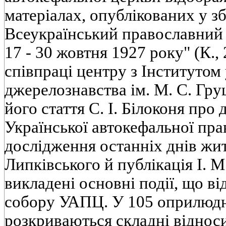
матеріалах, опублікованих у з
Всеукраїнський православни
17 - 30 жовтня 1927 року" (К.,
співпраці центру з Інститутом 
джерелознавства ім. М. С. Гр
його стаття С. І. Білоконя про 
Української автокефальної пра
дослідження останніх днів жи
Липківського й публікація І. М
викладені основні події, що ві
собору УАПЦ. У 105 оприлюд
розкриваються складні відноси