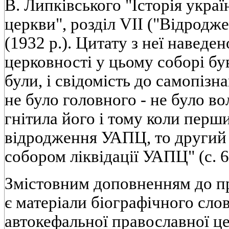
В. Липківського "Історія украї
церкви", розділ VII ("Відродж
(1932 р.). Цитату з неї наведен
церковності у цьому соборі бу
були, і свідомість до самопізн
не було головного - не було в
гнітила його і тому коли перш
відродження УАПЦ, то другий с
собором ліквідації УАПЦ" (с. 6
Змістовним доповненням до п
є матеріали біографічного слов
автокефальної православної ц