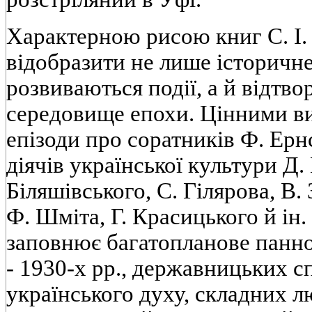
Характерною рисою книг С. І.
відобразити не лише історичне
розвиваються події, а й відтв
середовище епохи. Цінними в
епізоди про соратників Ф. Ерн
діячів української культури Д
Біляшівського, С. Гілярова, В.
Ф. Шміта, Г. Красицького й ін
заповнює багатопланове панно
- 1930-х рр., державницьких с
українського духу, складних л