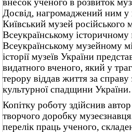
внесок ученого в розвиток муз
Досвід, нагромаджений ним у к
Київський музей російського м
Всеукраїнському історичному м
Всеукраїнському музейному міс
історії музеїв України предст
видатного вченого, який у траг
терору віддав життя за справу
культурної спадщини України.
Копітку роботу здійснив автор
творчого доробку музеєзнавця
перелік праць ученого, складе