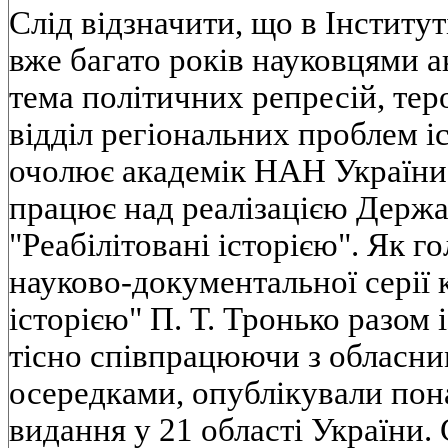
Слід відзначити, що в Інститу
вже багато років науковцями а
тема політичних репресій, тер
відділ регіональних проблем іс
очолює академік НАН України П
працює над реалізацією Держ
"Реабілітовані історією". Як г
науково-документальної серії 
історією" П. Т. Тронько разом 
тісно співпрацюючи з обласн
осередками, опублікували пона
видання у 21 області України. С