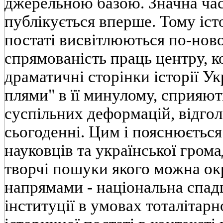
джерельною базою. Значна час
публікується вперше. Тому істо
постаті висвітлюються по-нов
спрямованість праць центру, к
драматичні сторінки історії Ук
плями" в її минулому, сприяю
суспільних деформацій, відгол
сьогоденні. Цим і пояснюється
науковців та української гром
творчі пошуки якого можна ок
напрямами - національна спад
інституції в умовах тоталітар