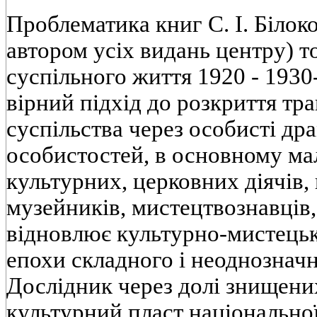
Проблематика книг С. І. Білоко
автором усіх видань центру) т
суспільного життя 1920 - 1930
вірний підхід до розкриття тр
суспільства через особисті др
особистостей, в основному ма
культурних, церковних діячів, 
музейників, мистецтвознавців,
відновлює культурно-мистецьк
епохи складного і неоднозначн
Дослідник через долі знищени
культурний пласт національно