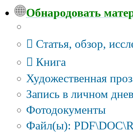
Обнародовать мате
Тип публикации
Статья, обзор, исс
Книга
Художественная проз
Запись в личном днев
Фотодокументы
Файл(ы): PDF\DOC\R