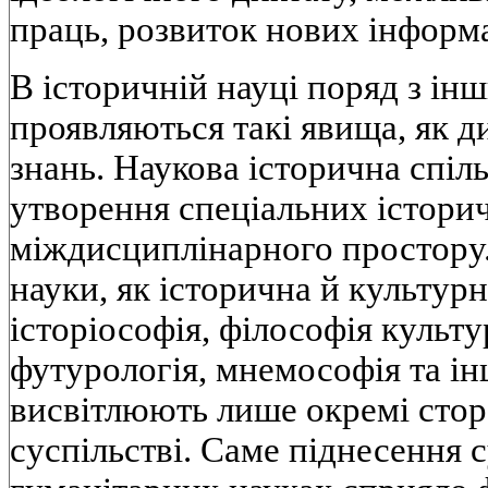
праць, розвиток нових інформ
В історичній науці поряд з ін
проявляються такі явища, як д
знань. Наукова історична спіл
утворення спеціальних істори
міждисциплінарного простору.
науки, як історична й культурн
історіософія, філософія культу
футурологія, мнемософія та ін
висвітлюють лише окремі стор
суспільстві. Саме піднесення