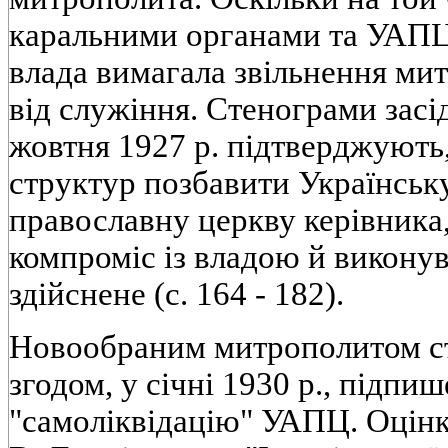
каральними органами та УАПЦ 
влада вимагала звільнення ми
від служіння. Стенограми засід
жовтня 1927 р. підтверджують
структур позбавити Українськ
православну церкву керівника,
компроміс із владою й виконув
здійснене (с. 164 - 182).
Новообраним митрополитом ст
згодом, у січні 1930 р., підпиш
"самоліквідацію" УАПЦ. Оцінк