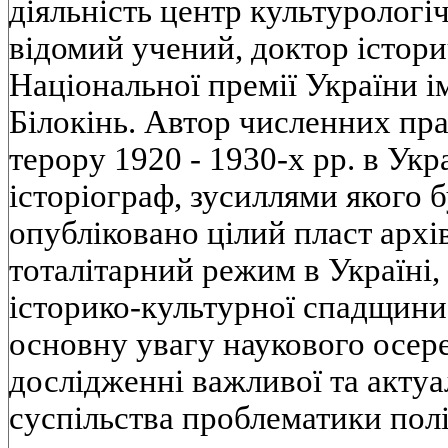
діяльність центр культурологі
відомий учений, доктор істори
Національної премії України ім.
Білокінь. Автор численних прац
терору 1920 - 1930-х рр. в Укр
історіограф, зусиллями якого 
опубліковано цілий пласт арх
тоталітарний режим в Україні
історико-культурної спадщини
основну увагу наукового осер
дослідженні важливої та актуа
суспільства проблематики пол