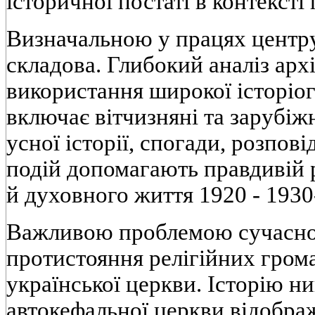
історичної постаті в контексті
Визначальною у працях центр
складова. Глибокий аналіз арх
використання широкої історіог
включає вітчизняні та зарубіж
усної історії, спогади, розпові
подій допомагають правдивій 
й духовного життя 1920 - 1930-
Важливою проблемою сучасног
протистояння релігійних грома
української церкви. Історію н
автокефальної церкви відобра