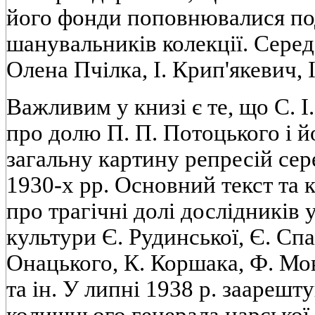
його фонди поповнювалися п
шанувальників колекції. Сере
Олена Пчілка, І. Крип'якевич, І
Важливим у книзі є те, що С. І
про долю П. П. Потоцького і й
загальну картину репресій сер
1930-х рр. Основний текст та 
про трагічні долі дослідників у
культури Є. Рудинської, Є. Спас
Онацького, К. Коршака, Ф. Мо
та ін. У липні 1938 р. заарешт