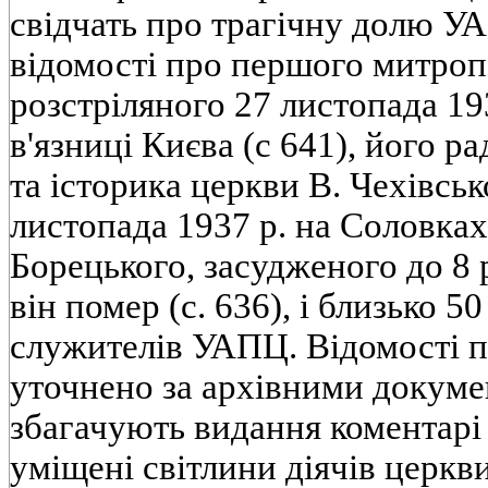
свідчать про трагічну долю У
відомості про першого митроп
розстріляного 27 листопада 193
в'язниці Києва (с 641), його р
та історика церкви В. Чехівськ
листопада 1937 р. на Соловках
Борецького, засудженого до 8 р
він помер (с. 636), і близько 5
служителів УАПЦ. Відомості п
уточнено за архівними докум
збагачують видання коментарі 
уміщені світлини діячів церкви