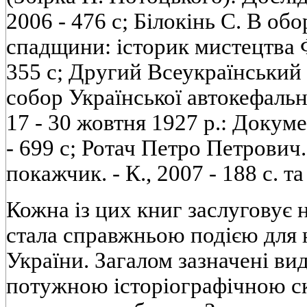
2006 - 476 с; Білокінь С. В обо
спадщини: історик мистецтва Фе
355 с; Другий Всеукраїнський
собор Української автокефальн
17 - 30 жовтня 1927 р.: Докумен
- 699 с; Ротач Петро Петрович
покажчик. - К., 2007 - 188 с. та 
Кожна із цих книг заслуговує н
стала справжньою подією для 
України. Загалом зазначені ви
потужною історіографічною 