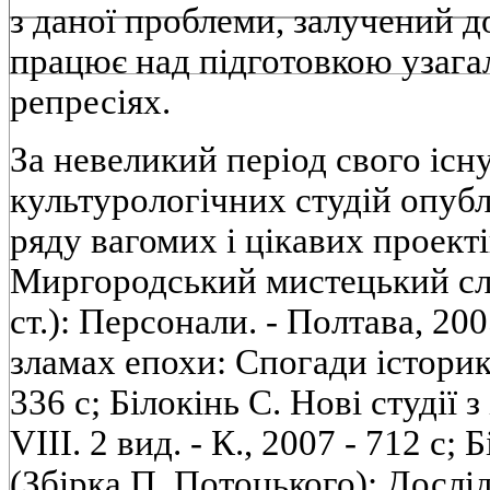
з даної проблеми, залучений д
працює над підготовкою узага
репресіях.
За невеликий період свого існ
культурологічних студій опубл
ряду вагомих і цікавих проекті
Миргородський мистецький сло
ст.): Персонали. - Полтава, 2005
зламах епохи: Спогади історика
336 с; Білокінь С. Нові студії з
VIII. 2 вид. - К., 2007 - 712 с;
(Збірка П. Потоцького): Дослід