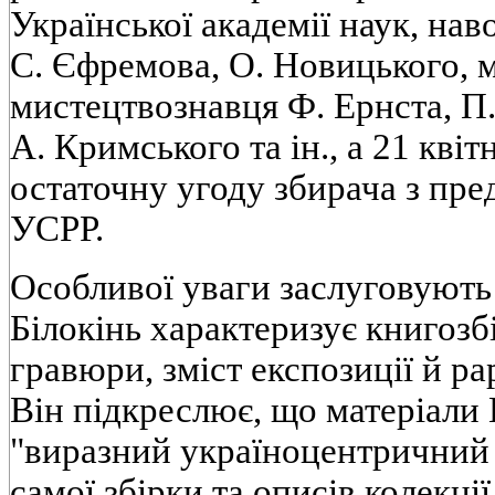
Української академії наук, нав
С. Єфремова, О. Новицького, 
мистецтвознавця Ф. Ернста, П
А. Кримського та ін., а 21 квіт
остаточну угоду збирача з пр
УСРР.
Особливої уваги заслуговують р
Білокінь характеризує книгозб
гравюри, зміст експозиції й р
Він підкреслює, що матеріали
"виразний україноцентричний 
самої збірки та описів колекці