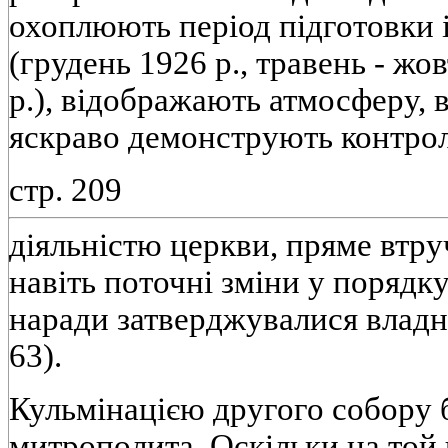
охоплюють період підготовки 
(грудень 1926 р., травень - жов
р.), відображають атмосферу, в
яскраво демонструють контрол
стр. 209
діяльністю церкви, пряме втруч
навіть поточні зміни у поряд
наради затверджувалися владн
63).
Кульмінацією другого собору 
митрополита. Оскільки на той