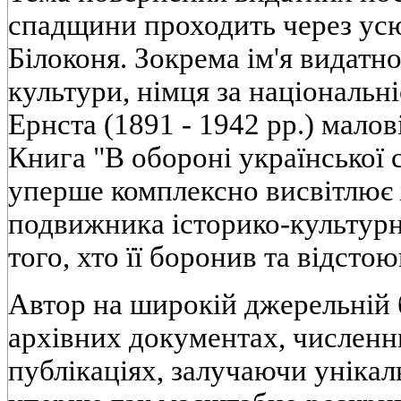
спадщини проходить через усю 
Білоконя. Зокрема ім'я видатно
культури, німця за національ
Ернста (1891 - 1942 рр.) мало
Книга "В обороні української 
уперше комплексно висвітлює ж
подвижника історико-культурн
того, хто її боронив та відсто
Автор на широкій джерельній 
архівних документах, численн
публікаціях, залучаючи унікал