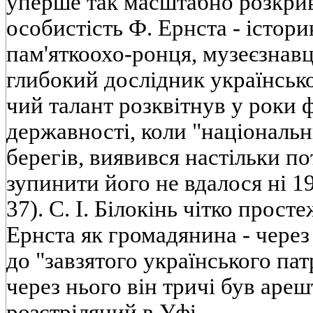
уперше так масштабно розкрив
особистість Ф. Ернста - істори
пам'яткоохо-ронця, музеєзнав
глибокий дослідник українськ
чий талант розквітнув у роки 
державності, коли "національн
берегів, виявився настільки 
зупинити його не вдалося ні 192
37). С. І. Білокінь чітко прос
Ернста як громадянина - чере
до "завзятого українського пат
через нього він тричі був ареш
розстріляний в Уфі.