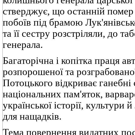
колишнього генерала царської 
стверджує, що останній помер 
побоїв під брамою Лук'янівськ
та її сестру розстріляли, до т
генерала.
Багаторічна і копітка праця а
розпорошеної та розграбованої
Потоцького відкриває ганебні
національних пам'яток, варвар
української історії, культури й
для нащадків.
Тема повернення видатних пос