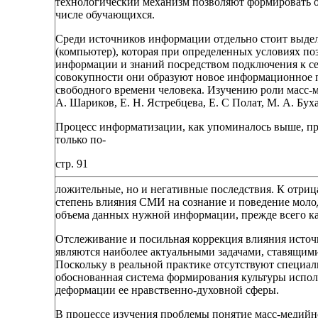
технологический механизм позволяют формировать 
числе обучающихся.
Среди источников информации отдельно стоит выд
(компьютер), которая при определенных условиях по
информации и знаний посредством подключения к се
совокупности они образуют новое информационное п
свободного времени человека. Изучению роли масс-
А. Шариков, Е. Н. Ястребцева, Е. С Полат, М. А. Бух
Процесс информатизации, как упоминалось выше, прох
только по-
стр. 91
ложительные, но и негативные последствия. К отри
степень влияния СМИ на сознание и поведение моло
объема данных нужной информации, прежде всего ка
Отслеживание и посильная коррекция влияния исто
являются наиболее актуальными задачами, ставящи
Поскольку в реальной практике отсутствуют специал
обоснованная система формирования культуры исполь
деформации ее нравственно-духовной сферы.
В процессе изучения проблемы понятие масс-медийно