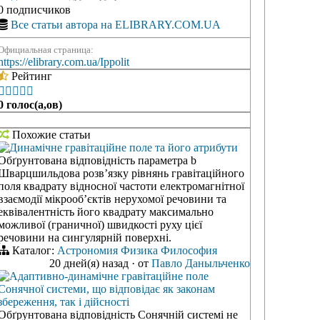
0 подписчиков
Все статьи автора на ELIBRARY.COM.UA
Официальная страница:
https://elibrary.com.ua/Ippolit
Рейтинг





0 голос(а,ов)
Похожие статьи
Динамічне гравітаційне поле та його атрибути
Обґрунтована відповідність параметра b
Шварцшильдова розв’язку рівнянь гравітаційного
поля квадрату відносної частоти електромагнітної
взаємодії мікрооб’єктів нерухомої речовини та
еквівалентність його квадрату максимально
можливої (граничної) швидкості руху цієї
речовини на сингулярній поверхні.
Каталог:
Астрономия
Физика
Философия
20 дней(я) назад
·
от
Павло Даныльченко
Адаптивно-динамічне гравітаційне поле
Сонячної системи, що відповідає як законам
збереження, так і дійсності
Обґрунтована відповідність Сонячній системі не