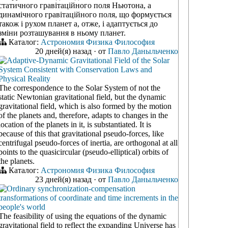
статичного гравітаційного поля Ньютона, а
динамічного гравітаційного поля, що формується
також і рухом планет а, отже, і адаптується до
зміни розташування в ньому планет.
Каталог:
Астрономия
Физика
Философия
20 дней(я) назад
·
от
Павло Даныльченко
Adaptive-Dynamic Gravitational Field of the Solar
System Consistent with Conservation Laws and
Physical Reality
The correspondence to the Solar System of not the
static Newtonian gravitational field, but the dynamic
gravitational field, which is also formed by the motion
of the planets and, therefore, adapts to changes in the
location of the planets in it, is substantiated. It is
because of this that gravitational pseudo-forces, like
centrifugal pseudo-forces of inertia, are orthogonal at all
points to the quasicircular (pseudo-elliptical) orbits of
the planets.
Каталог:
Астрономия
Физика
Философия
23 дней(я) назад
·
от
Павло Даныльченко
Ordinary synchronization-compensation
transformations of coordinate and time increments in the
people's world
The feasibility of using the equations of the dynamic
gravitational field to reflect the expanding Universe has