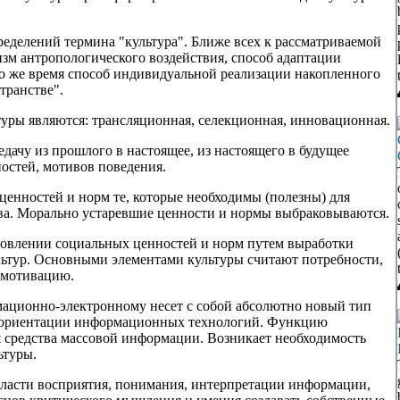
ределений термина "культура". Ближе всех к рассматриваемой
зм антропологического воздействия, способ адаптации
то же время способ индивидуальной реализации накопленного
транстве".
уры являются: трансляционная, селекционная, инновационная.
дачу из прошлого в настоящее, из настоящего в будущее
остей, мотивов поведения.
енностей и норм те, которые необходимы (полезны) для
ва. Морально устаревшие ценности и нормы выбраковываются.
новлении социальных ценностей и норм путем выработки
льтур. Основными элементами культуры считают потребности,
 мотивацию.
мационно-электронному несет с собой абсолютно новый тип
и ориентации информационных технологий. Функцию
бя средства массовой информации. Возникает необходимость
ьтуры.
ласти восприятия, понимания, интерпретации информации,