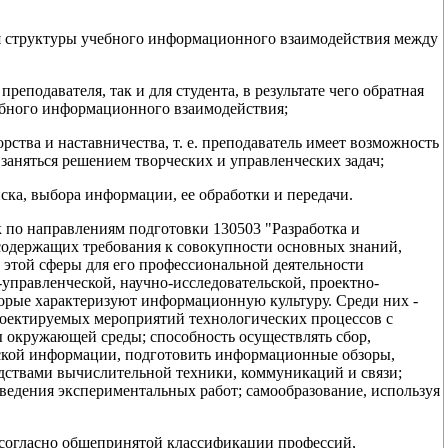
я структуры учебного информационного взаимодействия между
реподавателя, так и для студента, в результате чего обратная
ебного информационного взаимодействия;
рства и наставничества, т. е. преподаватель имеет возможность
 заняться решением творческих и управленческих задач;
ска, выбора информации, ее обработки и передачи.
 по направлениям подготовки 130503 "Разработка и
содержащих требования к совокупности основных знаний,
этой сферы для его профессиональной деятельности
управленческой, научно-исследовательской, проектно-
оторые характеризуют информационную культуру. Среди них -
оектируемых мероприятий технологических процессов с
ы окружающей среды; способность осуществлять сбор,
еской информации, подготовить информационные обзоры,
редствами вычислительной техники, коммуникаций и связи;
ведения экспериментальных работ; самообразование, используя
 согласно общепринятой классификации профессий,