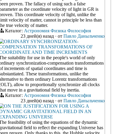
been proven. The fallacy of using such a false
parameter as the coordinate velocity of light in GR is
proven. This coordinate velocity of light, unlike the
limit velocity of matter, cannot in principle be less than
the true velocity of matter.
Каталог:
Астрономия
Физика
Философия
23 дней(я) назад
·
от
Павло Даныльченко
ORDINARY SYNCHRONIZATION-
COMPENSATION TRANSFORMATIONS OF
COORDINATE AND TIME INCREMENTS
The suitability for use in the people's world of only
ordinary synchronization-compensation transformations
of increments of spatial coordinates and time is
substantiated. These transformations, unlike the
alternative to them ordinary Lorentz transformations
(OLT), allow to proportionally synchronize all clocks
that move in a gravitational field by inertia.
Каталог:
Астрономия
Физика
Философия
23 дней(я) назад
·
от
Павло Даныльченко
ON THE JUSTIFICATION FOR USING A
DYNAMIC GRAVITATIONAL FIELD IN AN
EXPANDING UNIVERSE
The feasibility of using the equations of the dynamic
gravitational field to reflect the expanding Universe has
been proven. Only thanks to this, the Hubble velocity