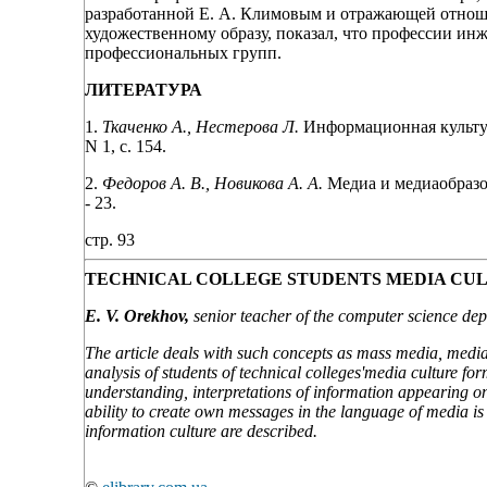
разработанной Е. А. Климовым и отражающей отношен
художественному образу, показал, что профессии ин
профессиональных групп.
ЛИТЕРАТУРА
1.
Ткаченко А., Нестерова Л.
Информационная культура
N 1, с. 154.
2.
Федоров А. В., Новикова А. А.
Медиа и медиаобразова
- 23.
стр. 93
TECHNICAL COLLEGE STUDENTS MEDIA CU
E. V. Orekhov,
senior teacher of the computer science depa
The article deals with such concepts as mass media, media
analysis of students of technical colleges'media culture fo
understanding, interpretations of information appearing o
ability to create own messages in the language of media is 
information culture are described.