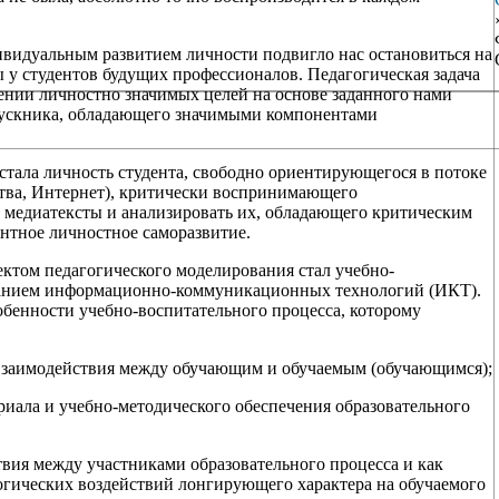
видуальным развитием личности подвигло нас остановиться на
 студентов будущих профессионалов. Педагогическая задача
ении личностно значимых целей на основе заданного нами
пускника, обладающего значимыми компонентами
тала личность студента, свободно ориентирующегося в потоке
тва, Интернет), критически воспринимающего
 медиатексты и анализировать их, обладающего критическим
нтное личностное саморазвитие.
ектом педагогического моделирования стал учебно-
ванием информационно-коммуникационных технологий (ИКТ).
обенности учебно-воспитательного процесса, которому
 взаимодействия между обучающим и обучаемым (обучающимся);
ериала и учебно-методического обеспечения образовательного
ствия между участниками образовательного процесса и как
огических воздействий лонгирующего характера на обучаемого