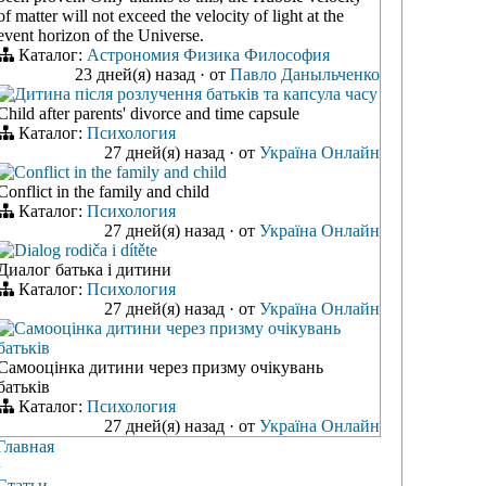
of matter will not exceed the velocity of light at the
event horizon of the Universe.
Каталог:
Астрономия
Физика
Философия
23 дней(я) назад
·
от
Павло Даныльченко
Дитина після розлучення батьків та капсула часу
Child after parents' divorce and time capsule
Каталог:
Психология
27 дней(я) назад
·
от
Україна Онлайн
Conflict in the family and child
Conflict in the family and child
Каталог:
Психология
27 дней(я) назад
·
от
Україна Онлайн
Dialog rodiča i dítěte
Диалог батька і дитини
Каталог:
Психология
27 дней(я) назад
·
от
Україна Онлайн
Самооцінка дитини через призму очікувань
батьків
Самооцінка дитини через призму очікувань
батьків
Каталог:
Психология
27 дней(я) назад
·
от
Україна Онлайн
Главная
›
Статьи