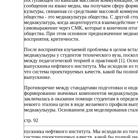
поступающей по каналам массовой коммуникации, ос
сообщения на языке медиа, мы получаем сферу форми
культуры, связанная со средствами массовой коммун
общества - это медиакультура общества. С другой сто
медиакультура, когда акцентируется взаимодействие 
самовыражение через СМК, которые в конечном итог
общества. При этом основное предназначение медиао
восприятия, критичности.
После восприятия изучаемой проблемы в целом вста
медиакулыуры у студентов технического вуза, поско
между педагогической теорией и практикой [1]. Осн
выпускника нефтяного института. Мы исходили из то
что система проектируемых качеств, какой бы полно
выпускнике.
Противоречие между стандартами подготовки и инди
формировании значимых компонентов медиакулыуры у
заключалась в оказании помощи студентам в определ
некоего эталона цели в виде желаемого профиля вы
медиакулыуры. Основанием для моделирования стал
стр. 92
пускника нефтяного института. Мы исходили из того,
система проектируемых качеств, какой бы полной он