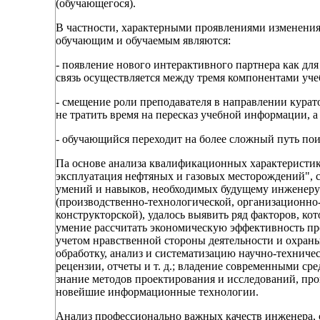
(обучающегося).
В частности, характерными проявлениями изменени
обучающим и обучаемым являются:
- появление нового интерактивного партнера как для п
связь осуществляется между тремя компонентами уч
- смещение роли преподавателя в направлении курато
не тратить время на пересказ учебной информации, а
- обучающийся переходит на более сложный путь пои
Па основе анализа квалификационных характеристик
эксплуатация нефтяных и газовых месторождений", 
умений и навыков, необходимых будущему инженеру 
(производственно-технологической, организационно-
конструкторской), удалось выявить ряд факторов, к
умение рассчитать экономическую эффективность пр
учетом нравственной стороны деятельности и охран
обработку, анализ и систематизацию научно-технич
рецензии, отчеты и т. д.; владение современными с
знание методов проектирования и исследований, про
новейшие информационные технологии.
Анализ профессионально важных качеств инженера,