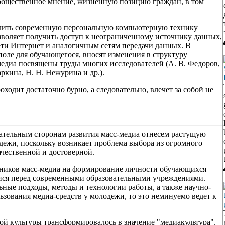
общественное мнение, жизненную позицию граждан, в том
елить современную персональную компьютерную технику
зволяет получить доступ к неограниченному источнику данных,
ти Интернет и аналогичным сетям передачи данных. В
оле для обучающегося, вносят изменения в структуру
медиа посвящены труды многих исследователей (А. В. Федоров,
аркина, Н. Н. Нежурина и др.).
одит достаточно бурно, а следовательно, влечет за собой не
цательным сторонам развития масс-медиа отнесем растущую
дежи, поскольку возникает проблема выбора из огромного
чественной и достоверной.
чников масс-медиа на формирование личности обучающихся
мися перед современными образовательными учреждениями.
ьные подходы, методы и технологии работы, а также научно-
зования медиа-средств у молодежи, то это неминуемо ведет к
й культуры трансформировалось в значение "медиакультура".