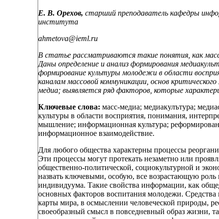
Е. В. Орехов,
старший преподаватель кафедры инфор
института
ahmetova@ieml.ru
В статье рассматриваются такие понятия, как масс
Даны определение и анализ формирования медиакуль
формирование культуры молодежи в области воспри
каналам массовой коммуникации, основ критического
медиа; выявляется ряд факторов, которые характе
Ключевые слова:
масс-медиа; медиакулътура; меди
культуры в области восприятия, понимания, интерп
мышление; информационная культура; реформирован
информационное взаимодействие.
Для любого общества характерны процессы реоргани
Эти процессы могут протекать незаметно или проявл
общественно-политической, социокультурной и экон
назвать ключевыми, особую, все возрастающую роль 
индивидуума. Такие свойства информации, как общед
основных факторов воспитания молодежи. Средства
карты мира, в осмыслении человеческой природы, ре
своеобразный смысл в повседневный образ жизни, т