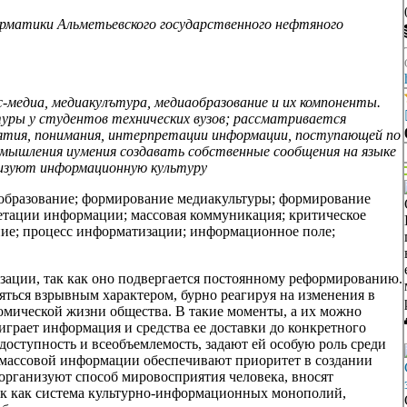
матики Альметьевского государственного нефтяного
-медиа, медиакулътура, медиаобразование и их компоненты.
туры у студентов технических вузов; рассматривается
ятия, понимания, интерпретации информации, поступающей по
 мышления иумения создавать собственные сообщения на языке
ризуют информационную культуру
аобразование; формирование медиакультуры; формирование
ретации информации; массовая коммуникация; критическое
ие; процесс информатизации; информационное поле;
зации, так как оно подвергается постоянному реформированию.
яться взрывным характером, бурно реагируя на изменения в
омической жизни общества. В такие моменты, а их можно
играет информация и средства ее доставки до конкретного
оступность и всеобъемлемость, задают ей особую роль среди
 массовой информации обеспечивают приоритет в создании
организуют способ мировосприятия человека, вносят
ак как система культурно-информационных монополий,