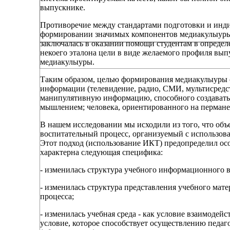
выпускнике.
Противоречие между стандартами подготовки и инди
формировании значимых компонентов медиакулыуры у
заключалась в оказании помощи студентам в определ
некоего эталона цели в виде желаемого профиля вы
медиакулыуры.
Таким образом, целью формирования медиакулыуры с
информации (телевидение, радио, СМИ, мультисредс
манипулятивную информацию, способного создавать
мышлением; человека, ориентированного на пермане
В нашем исследовании мы исходили из того, что объ
воспитательный процесс, организуемый с использо
Этот подход (использование ИКТ) предопределил ос
характерна следующая специфика:
- изменилась структура учебного информационного
- изменилась структура представления учебного мат
процесса;
- изменилась учебная среда - как условие взаимодей
условие, которое способствует осуществлению педаг