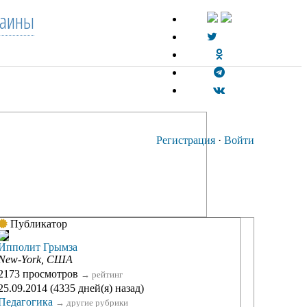
раины
Регистрация
·
Войти
Публикатор
Ипполит Грымза
New-York, США
2173 просмотров
→
рейтинг
25.09.2014 (4335 дней(я) назад)
Педагогика
→
другие рубрики