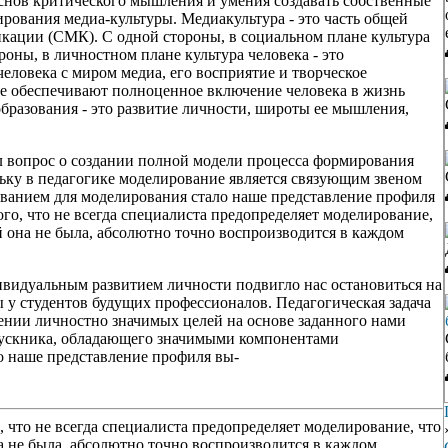
нов критического мышления и умения создавать собственные
рования медиа-культуры. Медиакультура - это часть общей
икации (СМК). С одной стороны, в социальном плане культура
роны, в личностном плане культура человека - это
человека с миром медиа, его восприятие и творческое
е обеспечивают полноценное включение человека в жизнь
бразования - это развитие личности, широты ее мышления,
л вопрос о создании полной модели процесса формирования
льку в педагогике моделирование является связующим звеном
ованием для моделирования стало наше представление профиля
го, что не всегда специалиста предопределяет моделирование,
й она не была, абсолютно точно воспроизводится в каждом
видуальным развитием личности подвигло нас остановиться на
 студентов будущих профессионалов. Педагогическая задача
ении личностно значимых целей на основе заданного нами
пускника, обладающего значимыми компонентами
о наше представление профиля вы-
 что не всегда специалиста предопределяет моделирование, что
а не была, абсолютно точно воспроизводится в каждом