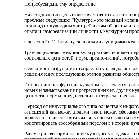
Попробуем дать ему определение.
На сегодняшний день существует несколько сотен оп
проблеме следующее: "Культура - это мощный механи
индивида к культурным потребностям общества и в 
опыта и самореализации личности в культурном прос
Согласно О. С. Газману, основными функциями культ
Трансляционная функция культуры обеспечивает пере
социальных ценностей, норм, предпочтений, потребн
Селекционная функция отбирает из унаследованных ц
решения задач последующих этапов развития общест
Инновационная функция культуры заключается в об
новых и заимствования прогрессивных из других ку
ценности, нормы, предпочтения, интересы, престиж,
Переход от индустриального типа общества к инфор
отношений как между людьми, так и между сферам
знакомства с искусством уже во многом взяли на се
констатировать своеобразный перелом в истории кул
Рассматривая формирование культуры молодежи в об