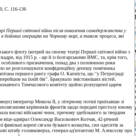
, C. 116-136
 Першої світової війни після повалення самодержавства у
 в бойових операціях на Чорному морі, а також процеси, які
ського флоту (котрий на своєму театрі Першої світової війни з
скадри, від 1915 р. - ще й із болгарськими ВМС, та, крім того,
 особливого призначення, понад два з половиною роки
шило не розголошувати конфіденційну депешу помічника
ітана першого рангу графа О. Капніста, що "у Петрограді
 перейшов на їхній бік". Бракувало змістовніших вістей.
конавчого Тимчасового комітету щойно розпущеної царем
верх) імператор Микола II, у літерному потязі приїхавши зі
 наполяганням керівників фронтів щодо передачі престолу юному
ала високі військові чини, причому здебільшого за твердим
 віце-адмірал Олександр Васильович Колчак, 42-річний
ї фамільні корені сягали бузького козацтва, син одеситів за
ві штабу головковерха, генерал-ад'ютантові М. Алексєєву про
3