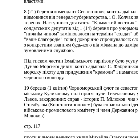
властями.
8 (21) березня комендант Севастополя, контр-адмірал
відмовився від генерал-губернаторства, і О. Колчак з
теренах. Наступного дня газета "Крымский вестник" 
солдатських депутатів від 1 (14) березня про унормо
"нижнім чином" замінювалося на терміни "солдат" аб
"ваше благородіє" тощо) докорінно спрощувалося: сло
з конкретним званням будь-кого від мічмана до адмір
зумовленими службою.
Під тиском частин Ізмаїльського гарнізону було усун
Дунаю Морської дивізії контр-адмірала С. Фабрицько
морську піхоту для придушення "крамоли" і намагавс
червоного кольору.
19 березня (1 квітня) Чорноморський флот та севасто
міському Куликовому полі присягнули Тимчасовому уря
Львов, закордонних справ - історик П. Мілюков, чия 
Стамбулом (Константинополем) була справжньою ідеє
військово-промислового комітету й член Державної ра
Мілюков)
стр. 117
проти відмови великого князя Михайла Олександрович