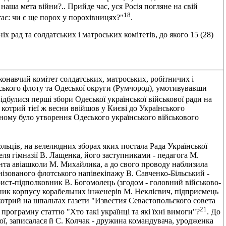
наша мета війни?.. Прийде час, уся Росія погляне на свій
18
ає: чи є ще порох у порохівницях?"
.
 рад та солдатських і матроських комітетів, до якого 15 (28)
онавчий комітет солдатських, матроських, робітничих і
ського флоту та Одеської округи (Румчород), умотивувавши
відбулися перші збори Одеської української військової ради на
 котрий тієї ж весни ввійшов у Києві до Українського
нному було утворення Одеського українського військового
льців, на велелюдних зборах яких постала Рада Української
ля гімназії В. Лащенка, його заступниками - педагога М.
нта авіашколи М. Михайлика, а до свого проводу наблизила
нізованого флотського напівекіпажу В. Савченко-Більський -
ист-підполковник В. Богомолець (згодом - головний військово-
ник корпусу корабельних інженерів М. Неклієвич, підприємець
котрий на шпальтах газети "Известия Севастопольского совета
21
програмну статтю "Хто такі українці та які їхні вимоги"?
. До
кої, записалася й С. Колчак - дружина командувача, уродженка