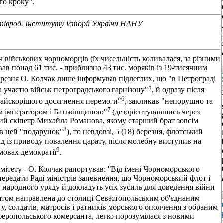
го кроку
.
, співроб. Інституту історії України НАНУ
ч військових чорноморців (їх чисельність коливалася, за різними
вав понад 61 тис. - приблизно 43 тис. моряків із 19-тисячним
березня О. Колчак лише інформував підлеглих, що "в Петрограді
5
а участю військ петроградського гарнізону"
, й одразу після
6
найскорішого досягнення перемоги"
, закликав "непорушно та
7
ем імператором і Батьківщиною"
(дезорієнтувавшись через
ний скіпетр Михайла Романова, якому старший брат зовсім
8
ив цей "подарунок"
), то невдовзі, 5 (18) березня, флотський
д із приводу повалення царату, після молебну виступив на
9
мовах демократії
.
омітету - О. Колчак рапортував: "Від імені Чорноморського
передати Раді міністрів запевнення, що Чорноморський флот і
 народного уряду й докладуть усіх зусиль для доведення війни
онатом направлена до столиці Севастопольським об'єднаним
оту, солдатів, матросів і ратників морського ополчення з обраним
еропольського комерсанта, легко порозумілася з новими