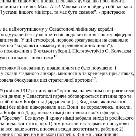
спільній свідомості прищеплювалася думка, що Росії личить
повинна стати вся Мала Азія! Мілюков не знайде у собі наснаги
..] устами іншого міністра, та має бути сказане", - пристрасно
ду на наймогутнішому у Севастополі лінійному кораблі
оздмухали безглузді претензії щодо вигнання з борту офіцерів
шпигунів. У цій атмосфері, нервово зреагувавши на свавільне
 метою "відволікти команду від революційних подій"),
походження з В'ятської губернії. Після зустрічі з О. Колчаком
16
уло поховано з почестями
.
дготовку й оперативну працю нічим не було порушено, і
 складі згаданого лінкора, міноносців та крейсерів при літаках,
17
овела блокування цієї стратегічної протоки
.
(25) квітня 1917 р. випущеної органом, нареченим гостроязикими
іми днями у Севастополі гаряче обговорюється питання про те,
трібні нам Босфор та Дарданелли [...] Згадаємо, як почалася
 Німці без війни підкорювали нас. Вони, не соромлячись, писали,
 на Босфорі й Дарданеллах німці поставили своїх офіцерів,
а "Бреслау". Без шуму й крику німці забрали вихід із російського
а почалася з того, що: 1) німці хотіли нас уярмити поступово
а все наше життя, вносячи всюди деспотизм та рабство; 2)
одних грошей на військові потреби; 3) німці, захопивши