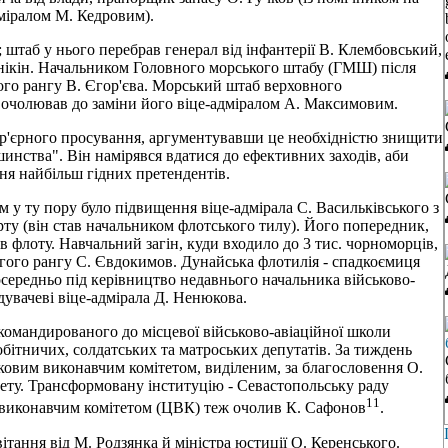
міралом М. Кедровим).
штаб у нього перебрав генерал від інфантерії В. Клембовський,
енікін. Начальником Головного морського штабу (ГМШ) після
ого рангу В. Єгор'єва. Морський штаб верховного
 очолював до заміни його віце-адміралом А. Максимовим.
 кар'єрного просування, аргументувавши це необхідністю знищити
ршинства". Він намірявся вдатися до ефективних заходів, аби
ня найбільш гідних претендентів.
 у ту пору було підвищення віце-адмірала С. Васильківського з
рту (він став начальником флотського тилу). Його попередник,
в флоту. Навчальний загін, куди входило до 3 тис. чорноморців,
угого рангу С. Євдокимов. Дунайська флотилія - спадкоємиця
середньо під керівництво недавнього начальника військово-
увачеві віце-адмірала Д. Ненюкова.
икомандированого до місцевої військово-авіаційної школи
бітничих, солдатських та матроських депутатів. За тиждень
ковим виконавчим комітетом, виділеним, за благословення О.
ітету. Трансформовану інституцію - Севастопольську раду
11
ним виконавчим комітетом (ЦВК) теж очолив К. Сафонов
.
вітання від М. Родзянка й міністра юстиції О. Керенського.