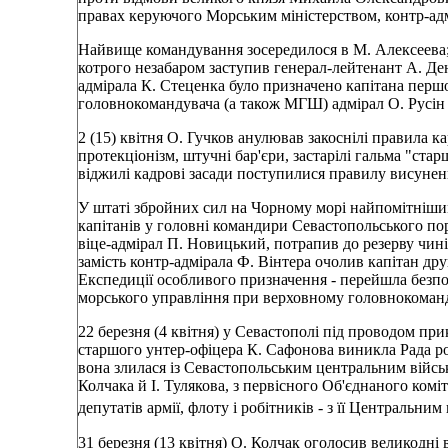
правах керуючого Морським міністерством, контр-ад
Найвище командування зосередилося в М. Алексеева; 
котрого незабаром заступив генерал-лейтенант А. Д
адмірала К. Стеценка було призначено капітана перш
головнокомандувача (а також МГШ) адмірал О. Русін
2 (15) квітня О. Гучков анулював закоснілі правила
протекціонізм, штучні бар'єри, застарілі гальма "ста
віджилі кадрові засади поступилися правилу висунен
У штаті збройних сил на Чорному морі найпомітнішим
капітанів у головні командири Севастопольського по
віце-адмірал П. Новицький, потрапив до резерву чині
замість контр-адмірала Ф. Вінтера очолив капітан др
Експедиції особливого призначення - перейшла безпо
морського управління при верховному головнокоманд
22 березня (4 квітня) у Севастополі під проводом пр
старшого унтер-офіцера К. Сафонова виникла Рада ро
вона злилася із Севастопольським центральним війсь
Колчака й І. Тулякова, з первісного Об'єднаного ком
депутатів армії, флоту і робітників - з її Централь
31 березня (13 квітня) О. Колчак оголосив великодні 