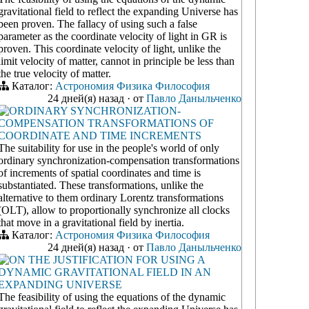
gravitational field to reflect the expanding Universe has
been proven. The fallacy of using such a false
parameter as the coordinate velocity of light in GR is
proven. This coordinate velocity of light, unlike the
limit velocity of matter, cannot in principle be less than
the true velocity of matter.
Каталог:
Астрономия
Физика
Философия
24 дней(я) назад
·
от
Павло Даныльченко
ORDINARY SYNCHRONIZATION-
COMPENSATION TRANSFORMATIONS OF
COORDINATE AND TIME INCREMENTS
The suitability for use in the people's world of only
ordinary synchronization-compensation transformations
of increments of spatial coordinates and time is
substantiated. These transformations, unlike the
alternative to them ordinary Lorentz transformations
(OLT), allow to proportionally synchronize all clocks
that move in a gravitational field by inertia.
Каталог:
Астрономия
Физика
Философия
24 дней(я) назад
·
от
Павло Даныльченко
ON THE JUSTIFICATION FOR USING A
DYNAMIC GRAVITATIONAL FIELD IN AN
EXPANDING UNIVERSE
The feasibility of using the equations of the dynamic