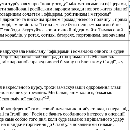
уми турбувався про "повну згоду" між матросами та офіцерами,
ити завойовані російським народом засади нового життя вільної
товаришам солдатам і офіцерам, робітникам і матросам"
лідарністю та високим зразком громадянського подвигу", прямо
морі, сміливість та її сила - маєте бути непереможними й не
я її свободи. Згуртуйтесь остаточно й підтримайте Тимчасовий
м кораблів, у ротах, сотнях, батареях, портовикам, заводчанам
і надрукувала надіслану "офіцерами і командою одного із суден
"партії народної свободи" радо підтримали П. Мі люкова.
и, міжнародної справедливості й миру на Близькому Сході", - у
я накресленого курсу, трохи замаскувавши одкровення глави
інила наших устремлінь. Ми більш, аніж колись, бажаємо
13
 економічної свободи"
.
й конференції тимчасовий начальник штабу ставки, генерал від
ї та Італії, що "Росія не бачить особливого інтересу в операції
е саме собою того дня, коли буде завдано вирішального удару
ії на швидке вторгнення до Стамбула локальними силами,