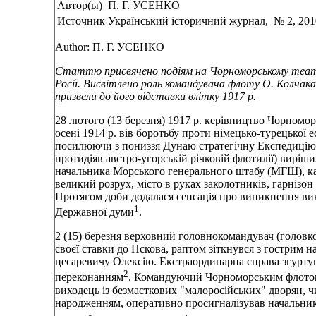
Автор(ы)
П. Г. УСЕНКО
Источник
Український історичний журнал, № 2, 2010
Author: П. Г. УСЕНКО
Статтю присвячено подіям на Чорноморському театрі
Росії. Висвітлено роль командувача флоту О. Колчака
призвели до його відставки влітку 1917 р.
28 лютого (13 березня) 1917 р. керівництво Чорномор
осені 1914 р. вів боротьбу проти німецько-турецької е
посилюючи з пониззя Дунаю стратегічну Експедицію
протидіяв австро-угорській річковій флотилії) вирі
начальника Морського генерального штабу (МГШ), кап
великий розрух, місто в руках заколотників, гарнізон
Протягом доби додалася сенсація про виникнення ви
1
Державної думи
.
2 (15) березня верховний головнокомандувач (головко
своєї ставки до Пскова, раптом зіткнувся з гострим
цесаревичу Олексію. Екстраординарна справа згуртув
2
переконанням
. Командуючий Чорноморським флотом
виходець із безмаєткових "малоросійських" дворян, чи
народженням, оперативно просигналізував начальнико