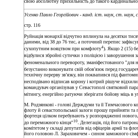
свою абсолютну прихильність до такого кардинально
Усенко Павло Георгійович - канд. іст. наук, ст. наук
стр. 116
Руйнація монархії відчутно вплинула на десятки тися
даними, від 38 до 76 тис, а поточний перепис зафіксу
4
сухопутним вояцтвом при комфлоту
). Якщо 2 (15) 
відбулися збройні сутички з поліцією і заворушення з
феноменального перевороту, зманіфестованого "для 
безустанно виконувати свій обов'язок перед государ
технічну перерву зв'язку, він поквапився під фантом
несподівано відписав корону і котрий рішуче відхил
командувач організував у Севастополі святковий пара
мітингу, енергійно ратуючи зберігати бойову міць в у
М. Родзянкові - голові Держдуми та її Тимчасового к
флоту й севастопольської залоги прошу прийняти та 
фортеця цілком перебувають у розпорядженні нового,
10
до переможного кінця"
. Делегація, під його патр
комітетом у складі депутатів від офіцерів армії та фл
його головою Л. Зараховичем - сином заможного сімф