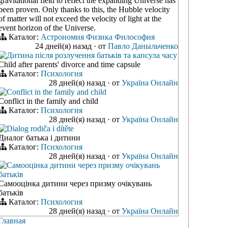
gravitational field to reflect the expanding Universe has
been proven. Only thanks to this, the Hubble velocity
of matter will not exceed the velocity of light at the
event horizon of the Universe.
Каталог:
Астрономия
Физика
Философия
24 дней(я) назад
·
от
Павло Даныльченко
Дитина після розлучення батьків та капсула часу
Child after parents' divorce and time capsule
Каталог:
Психология
28 дней(я) назад
·
от
Україна Онлайн
Conflict in the family and child
Conflict in the family and child
Каталог:
Психология
28 дней(я) назад
·
от
Україна Онлайн
Dialog rodiča i dítěte
Диалог батька і дитини
Каталог:
Психология
28 дней(я) назад
·
от
Україна Онлайн
Самооцінка дитини через призму очікувань
батьків
Самооцінка дитини через призму очікувань
батьків
Каталог:
Психология
28 дней(я) назад
·
от
Україна Онлайн
Главная