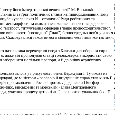
 "почту його імператорської величності" М. Весьолкін
вільнив із-за ґрат політичних в'язнів на підпорядкованих йому
опублікувала наказ N 1 столичної Ради робітничих та
вані метаморфози, за якими зневажливе визначення рядового
о "матрос", титулування офіцерів ("ваше превосходительство",
во ввічливості "господин" ("пан") безпосередньо пов'язувалося
ала. Скасовувалася також вимога віддання честі поза контактами,
уто начальника переведеної сюди з Балтики для оборони гирл
го, адже він пропонував ставці головковерха використати свою
я заборонити не тільки прапори, а й дрібнішу атрибутику
польська залога у присутності члена Держдуми І. Тулякова на
дові, де міністром - головою й внутрішніх справ став князь Г.
мрія про захоплення Росією проток Дарданелли і Босфор зі
ю-фікс, військовим та морським - глава Центрального
ди, учасник процесу детронізації, але протестувальник (як і П.
а від влади, прапорщик запасу О. Гучков (із помічником на