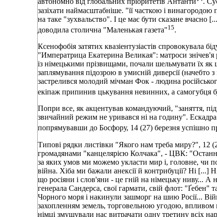
автономно від глобальних пріоритетів Антанти
. Су
зазіхати наймасштабніше. "її часткою і винагородою 
на таке "зухвальство". І це має бути сказане вчасно [.
15
доводила столична "Маленькая газета"
.
Ксенофобія затятих квазіентузіастів спровокувала бі
"Императрица Екатерина Великая": матроси знічев'я р
із німецькими прізвищами, почали шельмувати їх як 
заплямування підозрою в умисній диверсії (начебто з
застрелився молодий мічман Фок - людина російського 
екіпаж припинив цькування невинних, а самогубця б
Попри все, як акцентував командуючий, "заняття, пі
звичайний режим не уривався ні на годину". Ескадра у
попрямувавши до Босфору, 14 (27) березня успішно пр
Типові рядки листівки "Якого нам треба миру?", 12 
громадянами "канцелярією Колчака", - ЦВК: "Останн
за яких умов ми можемо укласти мир і, головне, чи по
війна. Хіба ми бажали анексії й контрибуції? Ні [...]
що росіяни і слов'яни - це гній на німецьку ниву... А
генерала Сандерса, свої гармати, свій флот: "Ґебен" т
Чорного моря і накинули зашморг на шию Росії... Війн
захопленням земель, торговельною угодою, впливом н
німці змушували нас витрачати одну третину всіх нар