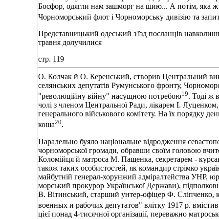
Босфор, одягли нам зашморг на шию... А потім, яка ж 
Чорноморський флот і Чорноморську дивізію та запит
Представницький одеський з'їзд посланців навколишніх
травня долучилися
стр. 119
О. Колчак й О. Керенський, створив Центральний вик
селянських депутатів Румунського фронту, Чорномор
19
"революційну війну" насущною потребою
. Тоді ж 
чолі з членом Центральної Ради, лікарем І. Луценком,
генерального військового комітету. На їх порядку де
20
коша
.
Паралельно буяло національне відродження севастопо
чорноморської громади, обравши своїм головою вчите
Коломійця й матроса М. Пащенка, секретарем - курса
також таких особистостей, як командир стрімко украї
майбутній генерал-хорунжий адміралтейства УНР, юр
морський прокурор Української Держави), підполков
В. Вітинський, старший унтер-офіцер Ф. Сліпченко, 
военных и рабочих депутатов" влітку 1917 р. вмістив 
цієї понад 4-тисячної організації, переважно матрось