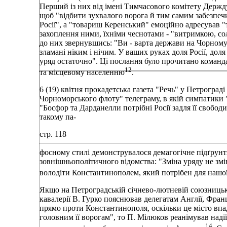
Перший із них від імені Тимчасового комітету Держд
щоб "відбити зухвалого ворога й тим самим забезпеч
Росії", а "товариш Керенський" емоційно адресував "
захоплення ними, їхніми чеснотами - "витримкою, со
до них звернувшись: "Ви - варта держави на Чорному 
зламані ніким і нічим. У ваших руках доля Росії, дол
уряд остаточно". Ці послання було прочитано команда
12
та місцевому населенню
.
6 (19) квітня прокадетська газета "Речь" у Петроград
Чорноморського флоту" телеграму, в якій симпатики 
"Босфор та Дарданелли потрібні Росії задля її свобод
такому па-
стр. 118
фосному стилі демонструвалося демагогічне підґрунт
зовнішньополітичного відомства: "Зміна уряду не зм
володіти Константинополем, який потрібен для нашої
Якщо на Петроградській січнево-лютневій союзницькі
кавалерії В. Гурко пояснював делегатам Англії, Франці
прямо проти Константинополя, оскільки це місто впад
головним її ворогам", то П. Мілюков реанімував над
14