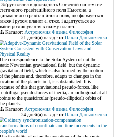
Обґрунтована відповідність Сонячній системі не
статичного гравітаційного поля Ньютона, а
динамічного гравітаційного поля, що формується
також і рухом планет а, отже, і адаптується до
зміни розташування в ньому планет.
Каталог:
Астрономия
Физика
Философия
21 дней(я) назад
·
от
Павло Даныльченко
Adaptive-Dynamic Gravitational Field of the Solar
System Consistent with Conservation Laws and
Physical Reality
The correspondence to the Solar System of not the
static Newtonian gravitational field, but the dynamic
gravitational field, which is also formed by the motion
of the planets and, therefore, adapts to changes in the
location of the planets in it, is substantiated. It is
because of this that gravitational pseudo-forces, like
centrifugal pseudo-forces of inertia, are orthogonal at all
points to the quasicircular (pseudo-elliptical) orbits of
the planets.
Каталог:
Астрономия
Физика
Философия
24 дней(я) назад
·
от
Павло Даныльченко
Ordinary synchronization-compensation
transformations of coordinate and time increments in the
people's world
The feasibility of using the equations of the dynamic