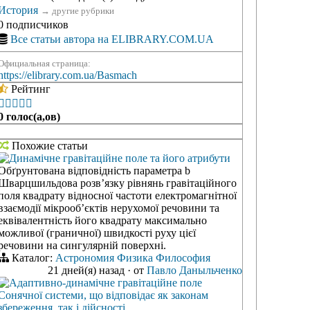
История
→
другие рубрики
0 подписчиков
Все статьи автора на ELIBRARY.COM.UA
Официальная страница:
https://elibrary.com.ua/Basmach
Рейтинг





0 голос(а,ов)
Похожие статьи
Динамічне гравітаційне поле та його атрибути
Обґрунтована відповідність параметра b
Шварцшильдова розв’язку рівнянь гравітаційного
поля квадрату відносної частоти електромагнітної
взаємодії мікрооб’єктів нерухомої речовини та
еквівалентність його квадрату максимально
можливої (граничної) швидкості руху цієї
речовини на сингулярній поверхні.
Каталог:
Астрономия
Физика
Философия
21 дней(я) назад
·
от
Павло Даныльченко
Адаптивно-динамічне гравітаційне поле
Сонячної системи, що відповідає як законам
збереження, так і дійсності