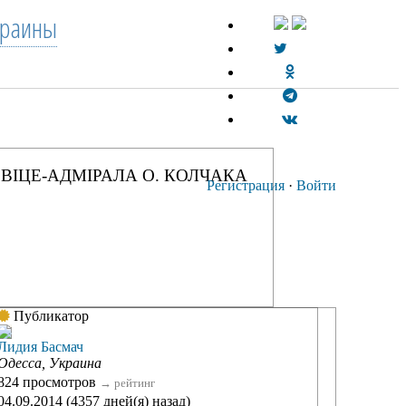
краины
ВІЦЕ-АДМІРАЛА О. КОЛЧАКА
Регистрация
·
Войти
Публикатор
Лидия Басмач
Одесса, Украина
824 просмотров
→
рейтинг
04.09.2014 (4357 дней(я) назад)