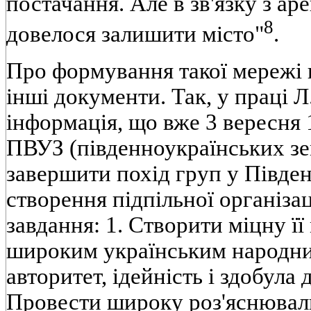
постачання. Але в зв'язку з а
8
довелося залишити місто"
.
Про формування такої мережі 
інші документи. Так, у праці 
інформація, що вже 3 вересня 
ПВУЗ (південноукраїнських зе
завершити похід груп у Півден
створення підпільної організац
завдання: 1. Створити міцну її
широким українським народни
авторитет, ідейність і здобула 
Провести широку роз'яснюваль