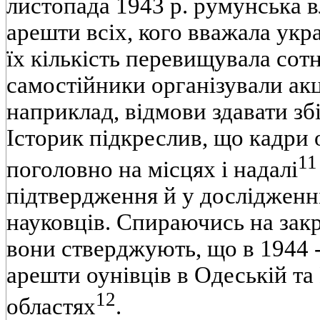
листопада 1943 р. румунська в
арешти всіх, кого вважала укр
їх кількість перевищувала сот
самостійники організували акці
наприклад, відмови здавати зб
Історик підкреслив, що кадри
11
поголовно на місцях і надалі
підтвердження й у дослідженн
науковців. Спираючись на закри
вони стверджують, що в 1944 -
арешти оунівців в Одеській та
12
областях
.