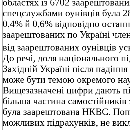
областях із 6702 заарештован
спецслужбами оунівців була 2
0,4% й 0,6% відповідно останні
заарештованих по Україні член
від заарештованих оунівців ус
До речі, доля національного п
Західній Україні після падінн
може бути темою окремого на
Вищезазначені цифри дають п
більша частина самостійників 
була заарештована НКВС. Поп
можливих підрахунків, не викл