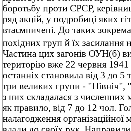
боротьбу проти СРСР, керівни
ряд акцій, у подробиці яких гі
втаємничені. До таких зокрем
похідних груп й їх засилання н
Частина цих загонів ОУН(б) в
територію вже 22 червня 1941 
останніх становила від 3 до 5 т
три великих групи - "Північ", 
з них складалася з численних 
як правило, від 7 до 12 чол. Г
налагодження організаційної 
влади до своїх рук. Направили