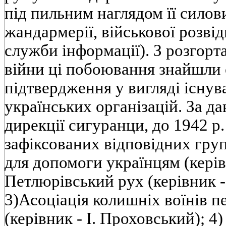
під пильним наглядом її силови
жандармерії, військової розвід
служби інформації). З розгорт
війни ці побоювання знайшли 
підтвердження у вигляді існув
українських організацій. За д
дирекції сигуранци, до 1942 р.
зафіксованих відповідних груп
для допомоги українцям (керів
Петлюрівський рух (керівник - 
3)Асоціація колишніх воїнів п
(керівник - І. Проховський); 4