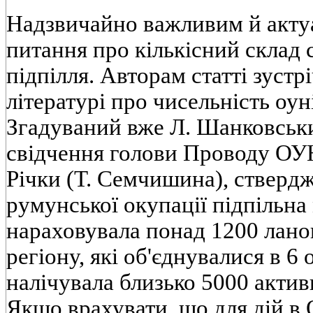
Надзвичайно важливим й акту
питання про кількісний склад
підпілля. Авторам статті зустр
літературі про чисельність оун
Згадуваний вже Л. Шанковськ
свідчення голови Проводу ОУН
Річки (Т. Семчишина), стверд
румунської окупації підпільна
нараховувала понад 1200 ланок
регіону, які об'єднувалися в 6 
налічувала близько 5000 актив
Якщо врахувати, що для дій в 