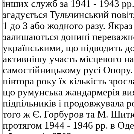
інших служб за 1941 - 1943 рр.
згадується Тульчинський повіт, 
1 до 3 або жодного разу. Якраз
залишаються донині переважн
українськими, що підводить д
активнішу участь місцевого на
самостійницькому русі Опору.
півтора року їх кількість зросл
що румунська жандармерія вия
підпільників і продовжувала р
того ж Є. Горбуров та М. Шит
протягом 1944 - 1946 рр. в Оде