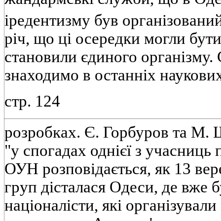
іредентизму був організований
річ, що ці осередки могли бут
становили єдиного організму.
знаходимо в останніх наукови
стр. 124
розробках. Є. Горбуров та М.
"у спогадах однієї з учасниць
ОУН розповідається, як 13 вер
груп дісталася Одеси, де вже б
націоналісти, які організували