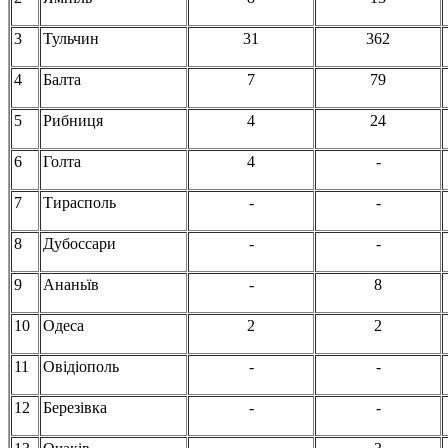
3
Тульчин
31
362
4
Балта
7
79
5
Рибниця
4
24
6
Голта
4
-
7
Тирасполь
-
-
8
Дубоссари
-
-
9
Ананьїв
-
8
10
Одеса
2
2
11
Овідіополь
-
-
12
Березівка
-
-