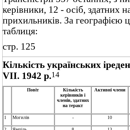
керівники, 12 - осіб, здатних н
прихильників. За географією ц
таблиця:
стр. 125
Кількість українських іреден
14
VII. 1942 р.
Повіт
Кількість
Активні члени
керівників і
членів, здатних
на теракт
1
Могилів
-
10
2
Ямпіль
8
13