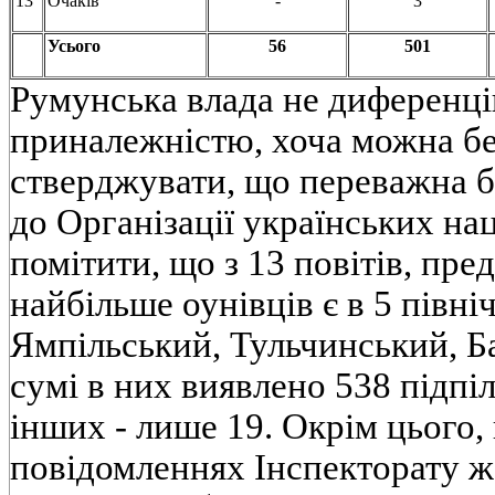
13
Очаків
-
3
Усього
56
501
Румунська влада не диференці
приналежністю, хоча можна б
стверджувати, що переважна б
до Організації українських нац
помітити, що з 13 повітів, пре
найбільше оунівців є в 5 півні
Ямпільський, Тульчинський, Б
сумі в них виявлено 538 підпіль
інших - лише 19. Окрім цього, в
повідомленнях Інспекторату жа