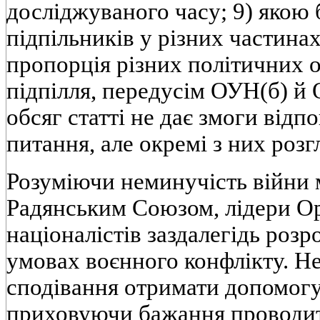
досліджуваного часу; 9) якою 
підпільників у різних частинах
пропорція різних політичних о
підпілля, передусім ОУН(б) й
обсяг статті не дає змоги відпо
питання, але окремі з них роз
Розуміючи неминучість війни
Радянським Союзом, лідери Ор
націоналістів заздалегідь розр
умовах воєнного конфлікту. Н
сподівання отримати допомогу
приховуючи бажання проводит