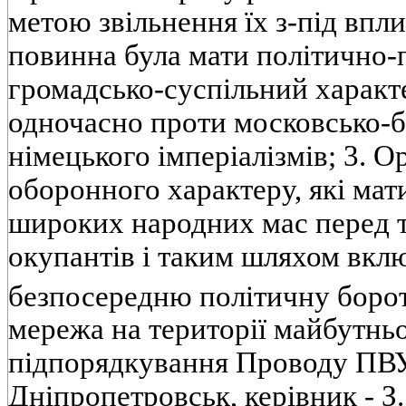
метою звільнення їх з-під впл
повинна була мати політично-
громадсько-суспільний характ
одночасно проти московсько-
німецького імперіалізмів; 3. О
оборонного характеру, які мат
широких народних мас перед 
окупантів і таким шляхом вкл
безпосередню політичну боро
мережа на території майбутньо
підпорядкування Проводу ПВУ
Дніпропетровськ, керівник - З.