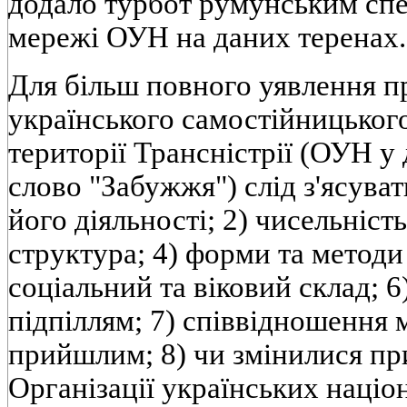
додало турбот румунським сп
мережі ОУН на даних теренах.
Для більш повного уявлення пр
українського самостійницького
території Трансністрії (ОУН 
слово "Забужжя") слід з'ясуват
його діяльності; 2) чисельність
структура; 4) форми та методи
соціальний та віковий склад; 
підпіллям; 7) співвідношення 
прийшлим; 8) чи змінилися пр
Організації українських націо