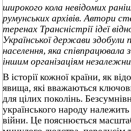
широкого кола невідомих рані
румунських архівів. Автори с
теренах Трансністрії ідеї від
Української держави здобули 
населення, яка співпрацювала 
іншим організаціям незалежни
В історії кожної країни, як від
явища, які вважаються ключо
для цілих поколінь. Безсумнівн
українського народу належить 
війни. Це пояснюється масштаб