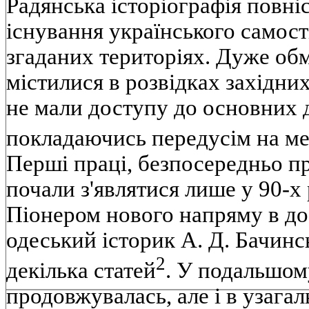
Радянська історіографія повні
існування українського самост
згаданих територіях. Дуже обм
містилися в розвідках західних
не мали доступу до основних 
покладаючись передусім на ме
Перші праці, безпосередньо пр
почали з'являтися лише у 90-х 
Піонером нового напряму в до
одеський історик А. Д. Бачинс
2
декілька статей
. У подальшом
продовжувалась, але і в узаг