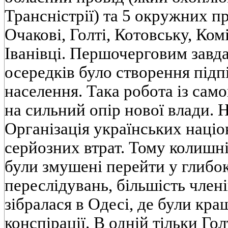
Трансністрії) та 5 окружних пр
Очакові, Голті, Котовську, Ком
Іванівці. Першочерговим зав
осередків було створення підп
населення. Така робота із сам
на сильний опір нової влади. Н
Організація українських націон
серйозних втрат. Тому колишн
були змушені перейти у глибок
переслідувань, більшість член
зібралася в Одесі, де були кра
конспірації. В одній тільки Го