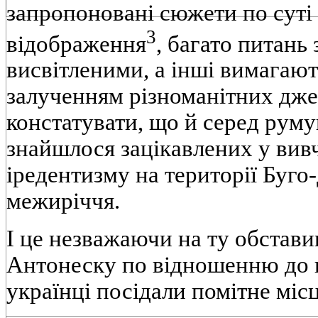
запропоновані сюжети по суті
3
відображення
, багато питань
висвітленими, а інші вимагають
залученням різноманітних дже
констатувати, що й серед руму
знайшлося зацікавлених у вив
іредентизму на території Буго
межиріччя.
І це незважаючи на ту обставин
Антонеску по відношенню до
українці посідали помітне місц