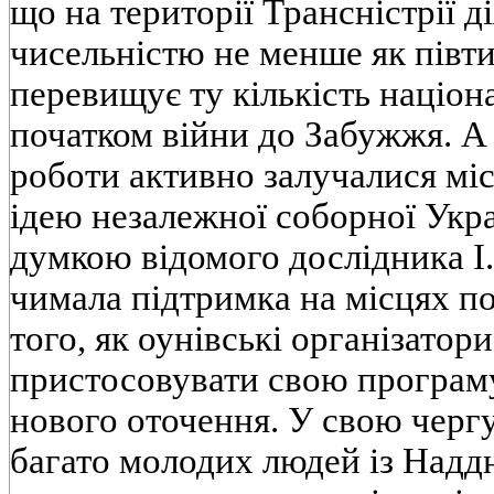
що на території Трансністрії д
чисельністю не менше як півти
перевищує ту кількість націона
початком війни до Забужжя. А 
роботи активно залучалися міс
ідею незалежної соборної Укр
думкою відомого дослідника І
чимала підтримка на місцях по
того, як оунівські організатор
пристосовувати свою програму
нового оточення. У свою черг
багато молодих людей із Надд