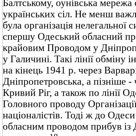
Балтському, оунівська мережа 
українських сіл. Не менш важ
була організація нелегальної с
спершу Одеський обласний пров
крайовим Проводом у Дніпропе
у Галичині. Такі лінії обміну
на кінець 1941 р. через Варвар
Дніпропетровська, а пізніше - 
Кривий Ріг, а також по лінії О
Головного проводу Організаці
націоналістів. Тоді ж до Одеси
обласним проводом прибув із 