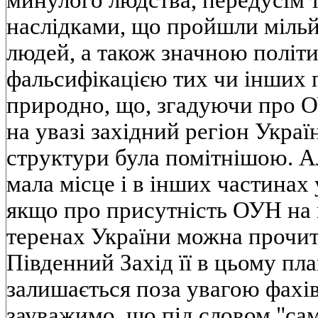
минулого людства, передусім 
наслідками, що пройшли мільй
людей, а також значною політи
фальсифікацією тих чи інших 
природно, що, згадуючи про О
на увазі західний регіон Україн
структури була помітнішою. Ал
мала місце і в інших частинах 
якщо про присутність ОУН на 
теренах України можна прочит
Південний Захід її в цьому пла
залишається поза увагою фахі
зауважимо, що під словом "са