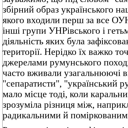
збірний образ українського на
якого входили перш за все ОУН
інші групи УНРівського і геть
діяльність яких була зафіксова
території. Нерідко їх важко то
джерелами румунського походж
часто вживали узагальнюючі в
"сепаратисти", "український р
мало місце тоді, коли каральн
зрозуміла різниця між, наприк
радикальними й поміркованим