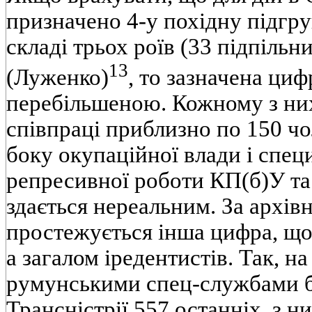
призначено 4-у похідну підгру
складі трьох роїв (33 підпільни
13
(Луженко)
, то зазначена ци
перебільшеною. Кожному з них
співпраці приблизно по 150 чол
боку окупаційної влади і специ
репресивної роботи КП(б)У та
здається нереальним. За архі
простежується інша цифра, що
а загалом іредентистів. Так, на
румунськими спец-службами б
Трансністрії 557 останніх, з ни