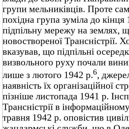
групи мельниківців. Проте сам
похідна група зуміла до кінця 
підпільну мережу на землях, 
новоствореної Трансністрії. Х
вказував, що підпільні осеред
визвольного руху почали виник
6
лише з лютого 1942 р.
, джере
наявність їх організаційної с
пізніше листопада 1941 р. Інс
Трансністрії в інформаційному
травня 1942 р. оповістив цивіль
жандармські служби, що в Оде