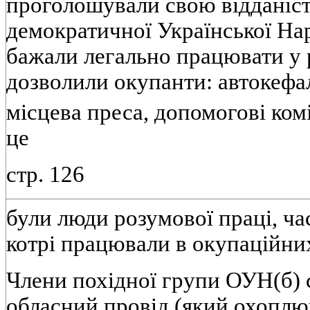
проголошували свою відданіст
демократичної Української На
бажали легально працювати у 
дозволили окупанти: автокефа
місцева преса, допомогові ком
це
стр. 126
були люди розумової праці, ча
котрі працювали в окупаційни
Члени похідної групи ОУН(б)
обласний провід (який охоплю