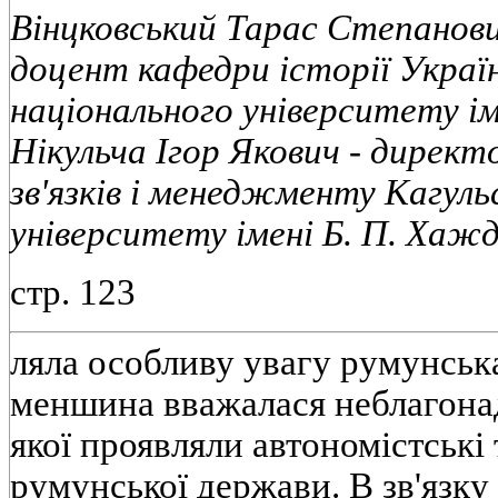
Вінцковський Тарас Степанович 
доцент кафедри історії Украї
національного університету іме
Нікульча Ігор Якович - дирек
зв'язків і менеджменту Кагул
університету імені Б. П. Хажд
стр. 123
ляла особливу увагу румунська
меншина вважалася неблагона
якої проявляли автономістські
румунської держави. В зв'язку