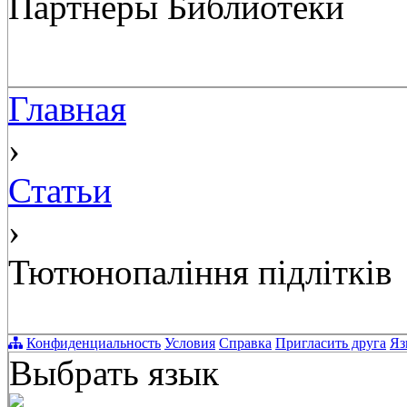
Партнёры Библиотеки
Главная
›
Статьи
›
Тютюнопаління підлітків
Конфиденциальность
Условия
Справка
Пригласить друга
Яз
Выбрать язык