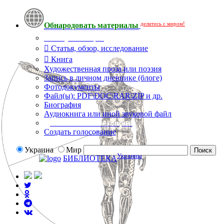
делитесь с миром!
Обнародовать материалы
Тип публикации
Статья, обзор, исследование
Книга
Художественная проза или поэзия
Запись в личном дневнике (блоге)
Фотодокументы
Файл(ы): PDF\DOC\RAR\ZIP и др.
Биография
Аудиокнига или иной звуковой файл
Дополнительные опции:
Создать голосование
Украина
Мир
Украины
БИБЛИОТЕКА