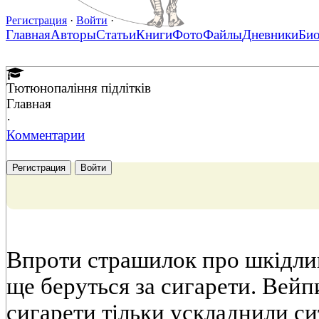
Регистрация
·
Войти
·
Главная
Авторы
Статьи
Книги
Фото
Файлы
Дневники
Би
Тютюнопаління підлітків
Главная
·
Комментарии
Регистрация
Войти
Впроти страшилок про шкідливі
ще беруться за сигарети. Вейп
сигарети тільки ускладнили си