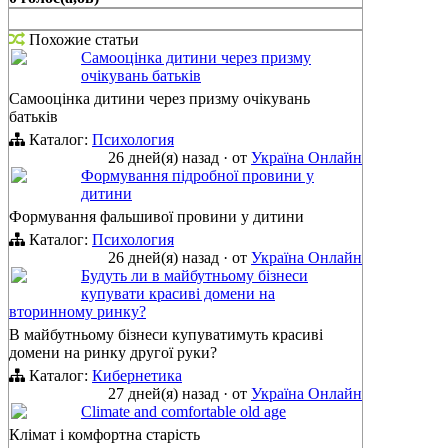
Похожие статьи
Самооцінка дитини через призму
очікувань батьків
Самооцінка дитини через призму очікувань
батьків
Каталог:
Психология
26 дней(я) назад
·
от
Україна Онлайн
Формування підробної провини у
дитини
Формування фальшивої провини у дитини
Каталог:
Психология
26 дней(я) назад
·
от
Україна Онлайн
Будуть ли в майбутньому бізнеси
купувати красиві домени на
вторинному ринку?
В майбутньому бізнеси купуватимуть красиві
домени на ринку другої руки?
Каталог:
Кибернетика
27 дней(я) назад
·
от
Україна Онлайн
Climate and comfortable old age
Клімат і комфортна старість