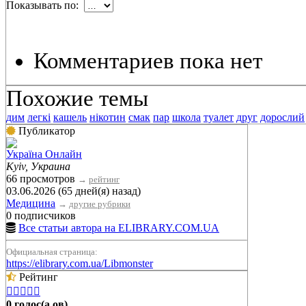
Показывать по:
Комментариев пока нет
Похожие темы
дим
легкі
кашель
нікотин
смак
пар
школа
туалет
друг
дорослий
Публикатор
Україна Онлайн
Kyiv, Украина
66 просмотров
→
рейтинг
03.06.2026 (65 дней(я) назад)
Медицина
→
другие рубрики
0 подписчиков
Все статьи автора на ELIBRARY.COM.UA
Официальная страница:
https://elibrary.com.ua/Libmonster
Рейтинг





0 голос(а,ов)