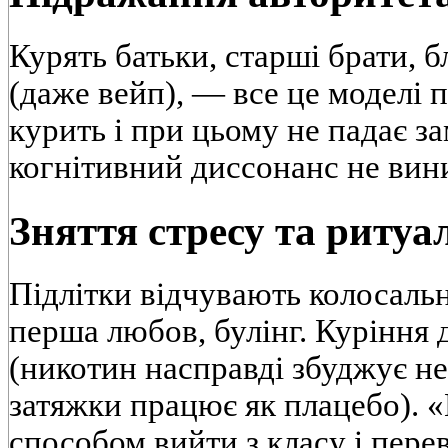
Курять батьки, старші брати, бл
(даже вейп), — все це моделі 
курить і при цьому не падає з
когнітивний диссонанс не вин
Зняття стресу та ритуа
Підлітки відчувають колосаль
перша любов, булінг. Куріння 
(никотин насправді збуджує не
затяжки працює як плацебо). 
способом вийти з класу і пере