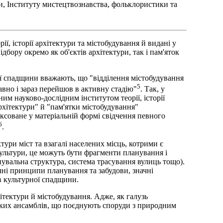
їни, Інституту мистецтвознавства, фольклористики та
ії, історії архітектури та містобудування й видані у
дбору окремо як об'єктів архітектури, так і пам'яток
ної спадщини вважають, що "відділення містобудування
5
авно і зараз перейшов в активну стадію"
. Так, у
м науково-дослідним інститутом теорії, історії
рхітектури" й "пам'ятки містобудування"
іксоване у матеріальній формі свідчення певного
6
.
тури міст та взагалі населених місць, котрими є
 культури, це можуть бути фрагменти планування і
нувальна структура, система трасування вулиць тощо).
ні принципи планування та забудови, значні
ів культурної спадщини.
ітектури й містобудування. Адже, як галузь
ських ансамблів, що поєднують споруди з природним