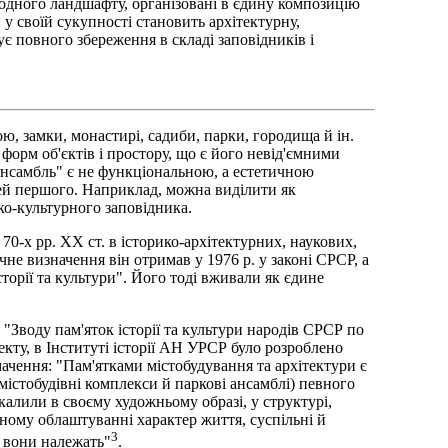
родного ландшафту, організовані в єдину композицію
у своїй сукупності становить архітектурну,
ує повного збереження в складі заповідників і
ю, замки, монастирі, садиби, парки, городища й ін.
форм об'єктів і простору, що є його невід'ємними
"ансамбль" є не функціональною, а естетичною
тей першого. Наприклад, можна виділити як
о-культурного заповідника.
70-х рр. XX ст. в історико-архітектурних, наукових,
не визначення він отримав у 1976 р. у законі СРСР, а
сторії та культури". Його тоді вживали як єдине
о "Зводу пам'яток історії та культури народів СРСР по
кту, в Інституті історії АН УРСР було розроблено
мачення: "Пам'ятками містобудування та архітектури є
 містобудівні комплекси й паркові ансамблі) певного
еркалили в своєму художньому образі, у структурі,
вному облаштуванні характер життя, суспільні й
3
ї вони належать"
.