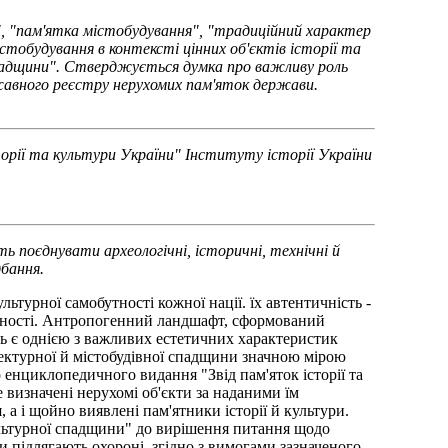
 "пам'ятка містобудування", "традиційний характер
стобудування в контексті цінних об'єктів історії та
 спадщини". Стверджується думка про важливу роль
ржавного реєстру нерухомих пам'яток держави.
сторії та культури України" Інституту історії України
ь поєднувати археологічні, історичні, технічні й
дбання.
ьтурної самобутності кожної нації. їх автентичність -
цінності. Антропогенний ландшафт, сформований
сть є однією з важливих естетичних характеристик
тектурної й містобудівної спадщини значною мірою
 енциклопедичного видання "Звід пам'яток історії та
 визначені нерухомі об'єкти за наданими їм
 а і щойно виявлені пам'ятники історії й культури.
ультурної спадщини" до вирішення питання щодо
и підлягають охороні, згідно з вимогами зазначеного