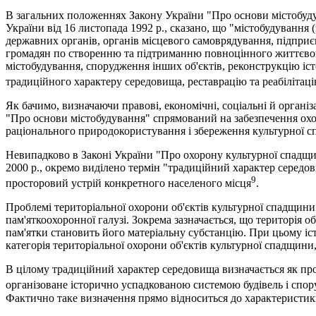
В загальних положеннях Закону України "Про основи містобуд
України від 16 листопада 1992 p., сказано, що "містобудування (
державних органів, органів місцевого самоврядування, підприєм
громадян по створенню та підтриманню повноцінного життєвого
містобудування, спорудження інших об'єктів, реконструкцію іс
традиційного характеру середовища, реставрацію та реабілітац
Як бачимо, визначаючи правові, економічні, соціальні й організа
"Про основи містобудування" спрямований на забезпечення ох
раціонального природокористування і збереження культурної 
Невипадково в Законі України "Про охорону культурної спадщ
2000 p., окремо виділено термін "традиційний характер середо
9
просторовий устрій конкретного населеного місця
.
Проблемі територіальної охорони об'єктів культурної спадщини
пам'яткоохоронної галузі. Зокрема зазначається, що територія о
пам'ятки становить його матеріальну субстанцію. При цьому іс
категорія територіальної охорони об'єктів культурної спадщини
В цілому традиційний характер середовища визначається як пр
організоване історично успадкованою системою будівель і спор
Фактично таке визначення прямо відноситься до характеристик