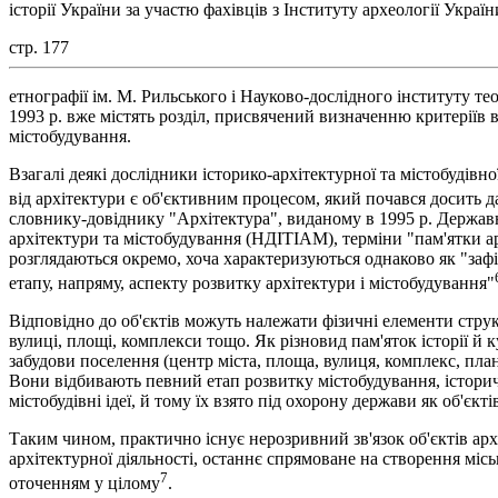
історії України за участю фахівців з Інституту археології Укра
стр. 177
етнографії ім. М. Рильського і Науково-дослідного інституту теор
1993 р. вже містять розділ, присвячений визначенню критеріїв ві
містобудування.
Взагалі деякі дослідники історико-архітектурної та містобудів
від архітектури є об'єктивним процесом, який почався досить д
словнику-довіднику "Архітектура", виданому в 1995 р. Державни
архітектури та містобудування (НДІТІАМ), терміни "пам'ятки а
розглядаються окремо, хоча характеризуються однаково як "заф
етапу, напряму, аспекту розвитку архітектури і містобудування"
Відповідно до об'єктів можуть належати фізичні елементи струк
вулиці, площі, комплекси тощо. Як різновид пам'яток історії й
забудови поселення (центр міста, площа, вулиця, комплекс, пла
Вони відбивають певний етап розвитку містобудування, історич
містобудівні ідеї, й тому їх взято під охорону держави як об'єкт
Таким чином, практично існує нерозривний зв'язок об'єктів арх
архітектурної діяльності, останнє спрямоване на створення мі
7
оточенням у цілому
.