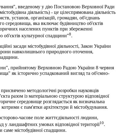
ування", введеному у дію Постановою Верховної Ради
містобудівна діяльність) - це цілеспрямована діяльність
ств, установ, організацій, громадян, об'єднань
 середовища, яка включає будівництво об'єктів
торичних населених пунктів при збереженні
8
ію об'єктів культурної спадщини"
.
ційні засади містобудівної діяльності, Закон України
орони навколишнього природного оточення,
спадщини.
ини", прийнятому Верховною Радою України 8 червня
вища" як історично успадкований вигляд та об'ємно-
 присвячено методологічні розробки науковців
б'єкта разом із матеріальною структурою відповідної
торичне середовище розглядається як визначальна
, котрими є пам'ятки архітектури й містобудування.
осторово-часове поле життєдіяльності людини,
10
уд у ландшафтних умовах відповідної території
.
и саме містобудівної спадщини.