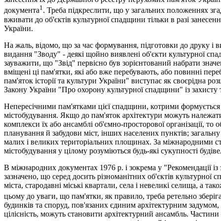
1
документа
. Треба підкреслити, що у загальних положеннях зга
вживати до об'єктів культурної спадщини тільки в разі занесен
України.
На жаль, відомо, що за час формування, підготовки до друку і
видання "Зводу" - деякі щойно виявлені об'єкти культурної сп
зауважити, що "Звід" первісно був зорієнтований набрати знач
вміщені ці пам'ятки, які або вже перебувають, або повинні пер
пам'яток історії та культури України" виступає як своєрідна 
Закону України "Про охорону культурної спадщини" із захисту т
Непересічними пам'ятками цієї спадщини, котрими формується іс
містобудування. Якщо до пам'яток архітектури можуть належати
комплекси їх або ансамблі об'ємно-просторової організації, то
планування й забудови міст, інших населених пунктів; загаль
малих і великих територіальних площинах. За міжнародними ст
містобудування у цілому розуміються будь-які сукупності будіве
В міжнародних документах 1976 р. і зокрема у "Рекомендації із 
зазначено, що серед досить різноманітних об'єктів культурної 
міста, стародавні міські квартали, села і невеликі селища, а та
цьому до уваги, що пам'ятки, як правило, треба ретельно зберіга
будинків та споруд, пов'язаних єдиним архітектурним задумом,
цілісність, можуть становити архітектурний ансамбль. Частини