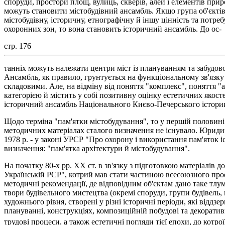
споруди, простори площ, вулиць, скверів, алей і елементів при
можуть становити містобудівний ансамбль. Якщо група об'єктів 
містобудівну, історичну, етнографічну й іншу цінність та потреб
охоронних зон, то вона становить історичний ансамбль. До ос-
стр. 176
танніх можуть належати центри міст із плануванням та забудово
Ансамбль, як правило, грунтується на функціональному зв'язку 
складовими. Але, на відміну від поняття "комплекс", поняття 
категорією й містить у собі позитивну оцінку естетичних якос
історичний ансамбль Національного Києво-Печерського історик
Щодо терміна "пам'ятки містобудування", то у першій половині 
методичних матеріалах сталого визначення не існувало. Юридич
1978 р. - у законі УРСР "Про охорону і використання пам'яток і
визначення: "пам'ятка архітектури й містобудування".
На початку 80-х рр. XX ст. в зв'язку з підготовкою матеріалів д
Українській РСР", котрий мав стати частиною всесоюзного прое
методичні рекомендації, де відповідним об'єктам дано таке тлу
твори будівельного мистецтва (окремі споруди, групи будівель,
художнього рівня, створені у різні історичні періоди, які віддз
плануванні, конструкціях, композиційній побудові та декорати
трудові процеси, а також естетичні погляди тієї епохи, до котро