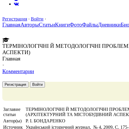
Регистрация
·
Войти
·
Главная
Авторы
Статьи
Книги
Фото
Файлы
Дневники
Би
ТЕРМІНОЛОГІЧНІ Й МЕТОДОЛОГІЧНІ ПРОБЛЕМ
АСПЕКТИ)
Главная
·
Комментарии
Регистрация
Войти
Заглавие
ТЕРМІНОЛОГІЧНІ Й МЕТОДОЛОГІЧНІ ПРОБЛ
статьи
(АРХІТЕКТУРНИЙ ТА МІСТОБУДІВНИЙ АСПЕК
Автор(ы)
Р. І. БОНДАРЕНКО
Источник
Український історичний журнал, № 4, 2009, C. 175