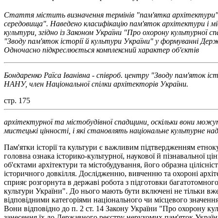
Стаття містить визначення термінів "пам'ятка архітектури",
середовища". Наведено класифікацію пам'яток архітектури і мі
культури, згідно із Законом України "Про охорону культурної
"Зводу пам'яток історії й культури України" у формуванні Де
Одночасно підкреслюється комплексний характер об'єктів
Бондаренко Раїса Іванівна - співроб. центру "Зводу пам'яток і
НАНУ, член Національної спілки архітекторів України.
стр. 175
архітектурної та містобудівної спадщини, оскільки вони можут
мистецькі цінності, і які становлять національне культурне на
Пам'ятки історії та культури є важливим підтвердженням етнокул
головна ознака історико-культурної, наукової й пізнавальної 
об'єктами архітектури та містобудування, його образна цілісні
історичного довкілля. Дослідженню, вивченню та охороні архі
сприяє розгорнута в державі робота з підготовки багатотомного
культури України". До нього мають бути включені не тільки вже
відповідними категоріями національного чи місцевого значення,
Вони відповідно до п. 2 ст. 14 Закону України "Про охорону к
занесення їх до Державного реєстру нерухомих пам'яток Україн