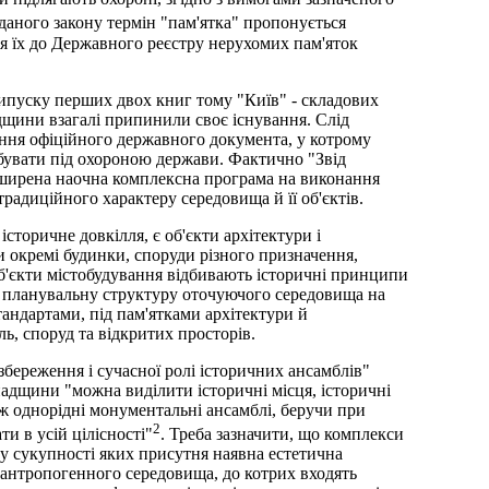
даного закону термін "пам'ятка" пропонується
ня їх до Державного реєстру нерухомих пам'яток
 випуску перших двох книг тому "Київ" - складових
адщини взагалі припинили своє існування. Слід
ення офіційного державного документа, у котрому
ебувати під охороною держави. Фактично "Звід
розширена наочна комплексна програма на виконання
радиційного характеру середовища й її об'єктів.
торичне довкілля, є об'єкти архітектури і
 окремі будинки, споруди різного призначення,
 об'єкти містобудування відбивають історичні принципи
ну планувальну структуру оточуючого середовища на
андартами, під пам'ятками архітектури й
ль, споруд та відкритих просторів.
збереження і сучасної ролі історичних ансамблів"
спадщини "можна виділити історичні місця, історичні
кож однорідні монументальні ансамблі, беручи при
2
ти в усій цілісності"
. Треба зазначити, що комплекси
 у сукупності яких присутня наявна естетична
 антропогенного середовища, до котрих входять