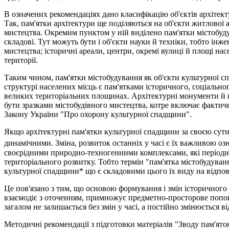
В означених рекомендаціях дано класифікацію об'єктів архітек
Так, пам'ятки архітектури ще поділяються на об'єкти житлової 
мистецтва. Окремим пунктом у ній виділено пам'ятки містобудув
складові. Тут можуть бути і об'єкти науки й техніки, тобто інже
мистецтва; історичні ареали, центри, окремі вулиці й площі нас
території.
Таким чином, пам'ятки містобудування як об'єкти культурної 
структурі населених місць є пам'ятками історичного, соціально
великих територіальних площинах. Архітектурні монументи й 
бути зразками містобудівного мистецтва, котре включає фактично
Закону України "Про охорону культурної спадщини".
Якщо архітектурні пам'ятки культурної спадщини за своєю сутні
динамічними. Зміна, розвиток останніх у часі є їх важливою оз
своєрідними природно-техногенними комплексами, які періоди
територіального розвитку. Тобто термін "пам'ятка містобудуван
культурної спадщини* що є складовими цього їх виду на відпові
Це пов'язано з тим, що основою формування і змін історичного 
взаємодіє з оточенням, примножує предметно-просторове попо
загалом не залишається без змін у часі, а постійно змінюється в
Методичні рекомендації з підготовки матеріалів "Зводу пам'яток 