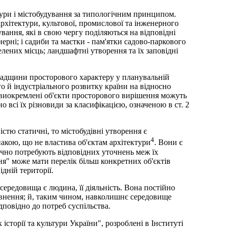
тури і містобудування за типологічним принципом.
архітектури, культової, промислової та інженерного
ання, які в свою чергу поділяються на відповідні
нерні; і садиби та маєтки - пам'ятки садово-паркового
елених місць; ландшафтні утворення та їх заповідні
спадщини просторового характеру у планувальній
го й індустріального розвитку країни на відносно
виокремлені об'єкти просторового вирішення можуть
 всі їх різновиди за класифікацією, означеною в ст. 2
стю статичні, то містобудівні утворення є
4
накою, що не властива об'єктам архітектури
. Вони є
чно потребують відповідних уточнень меж їх
ня" може мати перелік більш конкретних об'єктів
дній території.
середовища є людина, її діяльність. Вона постійно
внення; й, таким чином, навколишнє середовище
ідповідно до потреб суспільства.
історії та культури України", розроблені в Інституті