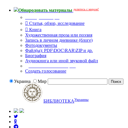
делитесь с миром!
Обнародовать материалы
Тип публикации
Статья, обзор, исследование
Книга
Художественная проза или поэзия
Запись в личном дневнике (блоге)
Фотодокументы
Файл(ы): PDF\DOC\RAR\ZIP и др.
Биография
Аудиокнига или иной звуковой файл
Дополнительные опции:
Создать голосование
Украина
Мир
Украины
БИБЛИОТЕКА