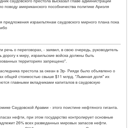
едник саудовского престола высказал главе администрации
о поводу американского пособничества политике Ариэля
я предложения израильтянам саудовского мирного плана пока
либо
 речь о переговорах, - заявил, в свою очередь, руководитель
ь дорогу к миру, израильские войска должны быть
ированных территориях запрещено".
наследника престола за океан в Эр- Рияде было объявлено о
х общей стоимостью свыше $11 млрд. "Львиная доля" их
ются главными вкладчиками капиталов в саудовскую
номике Саудовской Аравии - этого поистине нефтяного гиганта.
пасах нефти, при этом государство контролирует основные
адлежит 26% всех разведанных мировых запасов нефти.