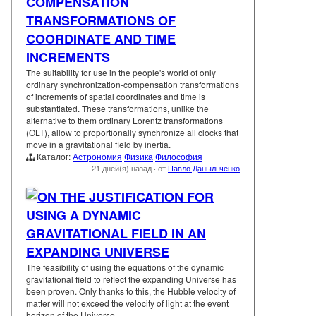
COMPENSATION
TRANSFORMATIONS OF
COORDINATE AND TIME
INCREMENTS
The suitability for use in the people's world of only
ordinary synchronization-compensation transformations
of increments of spatial coordinates and time is
substantiated. These transformations, unlike the
alternative to them ordinary Lorentz transformations
(OLT), allow to proportionally synchronize all clocks that
move in a gravitational field by inertia.
Каталог:
Астрономия
Физика
Философия
21 дней(я) назад
·
от
Павло Даныльченко
ON THE JUSTIFICATION FOR
USING A DYNAMIC
GRAVITATIONAL FIELD IN AN
EXPANDING UNIVERSE
The feasibility of using the equations of the dynamic
gravitational field to reflect the expanding Universe has
been proven. Only thanks to this, the Hubble velocity of
matter will not exceed the velocity of light at the event
horizon of the Universe.