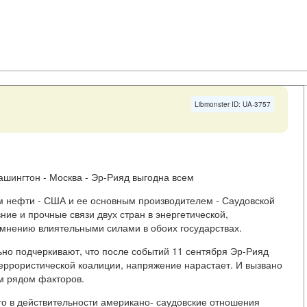
Libmonster ID: UA-3757
ашингтон - Москва - Эр-Рияд выгодна всем
 нефти - США и ее основным производителем - Саудовской
ние и прочные связи двух стран в энергетической,
омнению влиятельными силами в обоих государствах.
но подчеркивают, что после событий 11 сентября Эр-Рияд
еррористической коалиции, напряжение нарастает. И вызвано
ым рядом факторов.
то в действительности американо- саудовские отношения