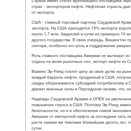
Страна имеет статус крупнейшего поставщика черн
стран - экспортеров нефти. Нефтяная отрасль да
от экспорта.
США - главный торговый партнер Саудовской Арав
экспорта. На США приходятся 15% экспорта корол
около 1,7 млн. баррелей в сутки из примерно 10 
другого государства. В свою очередь, Вашингтон
секторе, особенно его роль в поддержании умерен
Роль главного поставщика Америки не вытекает и
отдана на волю рыночных сил, экспорт нефти из 
Взамен Эр-Рияд платит цену за свою долю на рын
каждый баррель нефти, проданный в США, получае
скидка оборачивается субсидией потребителям в 
держат военные силы в Персидском заливе, что, к
Надежды Саудовской Аравии и ОПЕК на увеличени
повышения спроса в США. Поэтому Эр-Рияд зависи
безопасности, но и в обеспечении самой экономич
Америки от импортной нефти за последние пять лет
расти такими же темпами ближайшие десять лет, п
сутки.