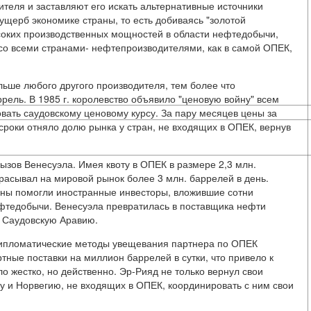
теля и заставляют его искать альтернативные источники
щерб экономике страны, то есть добиваясь "золотой
соких производственных мощностей в области нефтедобычи,
 со всеми странами- нефтепроизводителями, как в самой ОПЕК,
льше любого другого производителя, тем более что
рель. В 1985 г. королевство объявило "ценовую войну" всем
вать саудовскому ценовому курсу. За пару месяцев цены за
 сроки отняло долю рынка у стран, не входящих в ОПЕК, вернув
вызов Венесуэла. Имея квоту в ОПЕК в размере 2,3 млн.
брасывал на мировой рынок более 3 млн. баррелей в день.
аны помогли иностранные инвесторы, вложившие сотни
тедобычи. Венесуэла превратилась в поставщика нефти
а Саудовскую Аравию.
 дипломатические методы увещевания партнера по ОПЕК
тные поставки на миллион баррелей в сутки, что привело к
ло жестко, но действенно. Эр-Рияд не только вернул свои
у и Норвегию, не входящих в ОПЕК, координировать с ним свои