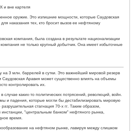
К и вне картеля
твенное оружие. Это излишние мощности, которые Саудовская
, для наказания тех, кто бросит вызов ее нефтяному
овская компания, была создана в результате национализации
Эта компания не только крупный добытчик. Она имеет избыточные
 на 3 млн. баррелей в сутки. Это важнейший мировой резерв
м Саудовская Аравия может существенно влиять на объемы
осто контролировать их.
 в случае каких-то политических потрясений, революций, войн.
мы и падения, которые могли бы дестабилизировать мировую
 разрушительная стагнация 70-х гг. Таким образом,
й инстанции, "центральным банком" нефтяного рынка,
дное время.
нообразование на нефтяном рынке, лавируя между слишком