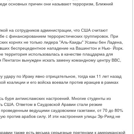
реди основных причин они называют терроризм, Ближний
лкой на сотрудников администрации, что США считают
ьбе с финансированием террористических группировок. При
ских корнях не только лидера "Аль-Каиды" Усамы бен Ладена,
ивших беспрецедентное нападение на Вашингтон и Нью- Йорк.
ее территория использовалась в качестве плацдарма для
 Пентагон вынужден искать замену командному центру ВВС,
удару по Ираку явно отрицательное, тогда как 11 лет назад
ой коалиции и его войска воевали против иракцев в рамках
сь буря антиисламских настроений. Многие студенты из
ь США. Ответом в Саудовской Аравии стали резкие
 проведенным ведущими саудовскими газетами, от 70 до 80%
ую против арабов силу. И эти настроения улицы Эр-Рияд не
Аравии также есть весьма серьезные претензии к американской