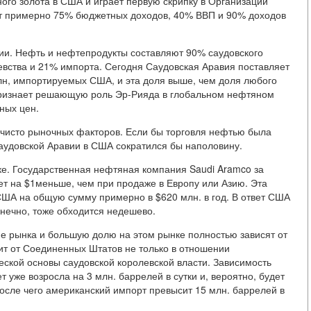
ого золота в США и играет первую скрипку в Организации
ет примерно 75% бюджетных доходов, 40% ВВП и 90% доходов
ии. Нефть и нефтепродукты составляют 90% саудовского
евства и 21% импорта. Сегодня Саудовская Аравия поставляет
млн, импортируемых США, и эта доля выше, чем доля любого
 признает решающую роль Эр-Рияда в глобальном нефтяном
ных цен.
з чисто рыночных факторов. Если бы торговля нефтью была
Саудовской Аравии в США сократился бы наполовину.
ке. Государственная нефтяная компания Saudi Aramco за
т на $1меньше, чем при продаже в Европу или Азию. Эта
США на общую сумму примерно в $620 млн. в год. В ответ США
онечно, тоже обходится недешево.
е рынка и большую долю на этом рынке полностью зависят от
т от Соединенных Штатов не только в отношении
еской основы саудовской королевской власти. Зависимость
 уже возросла на 3 млн. баррелей в сутки и, вероятно, будет
осле чего американский импорт превысит 15 млн. баррелей в