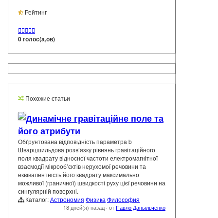
Рейтинг





0 голос(а,ов)
Похожие статьи
Динамічне гравітаційне поле та
його атрибути
Обґрунтована відповідність параметра b
Шварцшильдова розв’язку рівнянь гравітаційного
поля квадрату відносної частоти електромагнітної
взаємодії мікрооб’єктів нерухомої речовини та
еквівалентність його квадрату максимально
можливої (граничної) швидкості руху цієї речовини на
сингулярній поверхні.
Каталог:
Астрономия
Физика
Философия
18 дней(я) назад
·
от
Павло Даныльченко