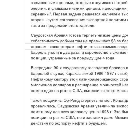
завышенными ценами, которые отпугивают потреби
энергии, и слишком низкими ценами, наносящими у
середины". Первая задача решается наличием вы
вторая - путем согласования экспортной политики
так и за пределами этого картеля.
Саудовская Аравия готова терпеть низкие цены до
себестоимость добычи там не превышает $3 за бар
странам - экспортерам нефти, отказавшимся следо
баррель упали в два раза, и королевство в сжатые
позиции, утраченные за предыдущие 4 года.
В середине 90-х саудовскому господству бросила 
баррелей в сутки, Каракас зимой 1996-1997 гг. вы
Нефтяному сектору этой латиноамериканской стр
миллионов долларов в расширение мощностей неф
номер один на рынок США, вытеснив с этого мест
Такой пощечины Эр-Рияд стерпеть не мог. Когда
провалились, Саудовская Аравия увеличила экспор
памятному для всех коллапсу цен в 1998 г. Это бы
позиции на рынке США, но и заставил даже Мексик
действия по экспорту нефти в будущем.