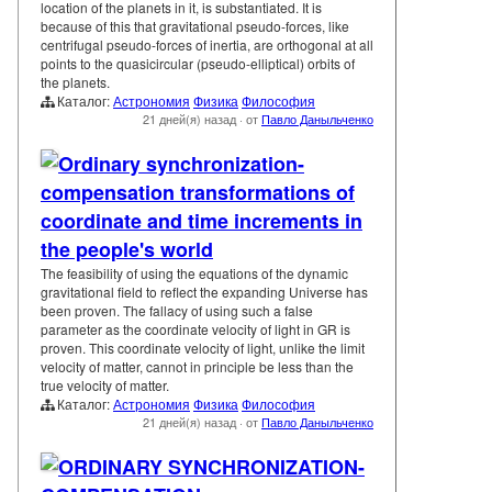
location of the planets in it, is substantiated. It is
because of this that gravitational pseudo-forces, like
centrifugal pseudo-forces of inertia, are orthogonal at all
points to the quasicircular (pseudo-elliptical) orbits of
the planets.
Каталог:
Астрономия
Физика
Философия
21 дней(я) назад
·
от
Павло Даныльченко
Ordinary synchronization-
compensation transformations of
coordinate and time increments in
the people's world
The feasibility of using the equations of the dynamic
gravitational field to reflect the expanding Universe has
been proven. The fallacy of using such a false
parameter as the coordinate velocity of light in GR is
proven. This coordinate velocity of light, unlike the limit
velocity of matter, cannot in principle be less than the
true velocity of matter.
Каталог:
Астрономия
Физика
Философия
21 дней(я) назад
·
от
Павло Даныльченко
ORDINARY SYNCHRONIZATION-