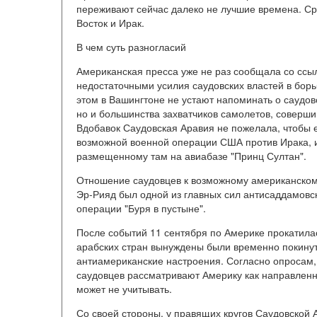
переживают сейчас далеко не лучшие времена. С
Восток и Ирак.
В чем суть разногласий
Американская пресса уже не раз сообщала со ссы
недостаточными усилия саудовских властей в бор
этом в Вашингтоне не устают напоминать о саудов
но и большинства захватчиков самолетов, соверш
Вдобавок Саудовская Аравия не пожелала, чтобы 
возможной военной операции США против Ирака, и
размещенному там на авиабазе "Принц Султан".
Отношение саудовцев к возможному американскому 
Эр-Рияд был одной из главных сил антисаддамовск
операции "Буря в пустыне".
После событий 11 сентября по Америке прокатила
арабских стран вынуждены были временно покинут
антиамериканские настроения. Согласно опросам,
саудовцев рассматривают Америку как направленн
может не учитывать.
Со своей стороны, у правящих кругов Саудовской 