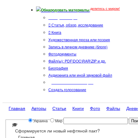
делитесь с миром!
Обнародовать материалы
Тип публикации
Статья, обзор, исследование
Книга
Художественная проза или поэзия
Запись в личном дневнике (блоге)
Фотодокументы
Файл(ы): PDF\DOC\RAR\ZIP и др.
Биография
Аудиокнига или иной звуковой файл
Дополнительные опции:
Создать голосование
Главная
Авторы
Статьи
Книги
Фото
Файлы
Днев
Украина
Мир
Сформируется ли новый нефтяной пакт?
Главная