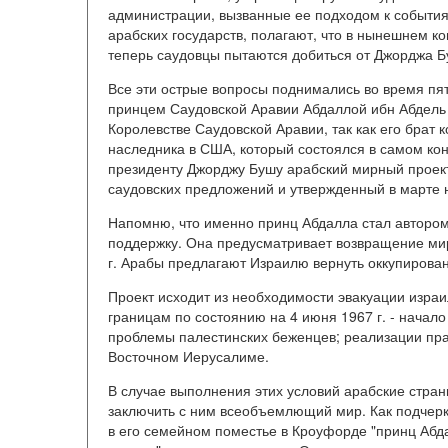
администрации, вызванные ее подходом к событиям
арабских государств, полагают, что в нынешнем к
теперь саудовцы пытаются добиться от Джорджа Б
Все эти острые вопросы поднимались во время п
принцем Саудовской Аравии Абдаллой ибн Абдель А
Королевстве Саудовской Аравии, так как его брат 
наследника в США, который состоялся в самом кон
президенту Джорджу Бушу арабский мирный проект
саудовских предложений и утвержденный в марте н
Напомню, что именно принц Абдалла стал автор
поддержку. Она предусматривает возвращение ми
г. Арабы предлагают Израилю вернуть оккупиров
Проект исходит из необходимости эвакуации израи
границам по состоянию на 4 июня 1967 г. - начал
проблемы палестинских беженцев; реализации прав
Восточном Иерусалиме.
В случае выполнения этих условий арабские стран
заключить с ним всеобъемлющий мир. Как подчерк
в его семейном поместье в Кроуфорде "принц Абдал