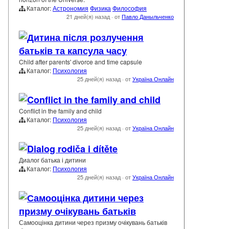
Каталог:
Астрономия
Физика
Философия
21 дней(я) назад
·
от
Павло Даныльченко
Дитина після розлучення
батьків та капсула часу
Child after parents' divorce and time capsule
Каталог:
Психология
25 дней(я) назад
·
от
Україна Онлайн
Conflict in the family and child
Conflict in the family and child
Каталог:
Психология
25 дней(я) назад
·
от
Україна Онлайн
Dialog rodiča i dítěte
Диалог батька і дитини
Каталог:
Психология
25 дней(я) назад
·
от
Україна Онлайн
Самооцінка дитини через
призму очікувань батьків
Самооцінка дитини через призму очікувань батьків