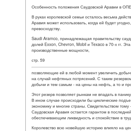
Особенность положения Саудовской Аравии в ОПЕ
В руках королевской семьи осталось весьма дейс
Аравия может использовать, когда ей будет угодно
превосходству.
Saudi Aramco, принадлежащая правительству сауд
долей Exxon, Chevron, Mobil и Texaco в 70-х гг. 
производственные мощности,
стр. 59
позволяющие ей в любой момент увеличить добычу
на случай нефтяных потрясений. С таким резерво
добычи и тем самым - на цены на нефть, а то и пр
Этот резерв позволяет рынкам не впадать в панику
В ином случае происходили бы циклические подъе
экономику и многие страны. Свидетельством тому -
Саудовская Аравия остается гарантом в последне
обеспечивающим ликвидность и спокойствие в тру
Королевство всю новейшую историю влияло на це