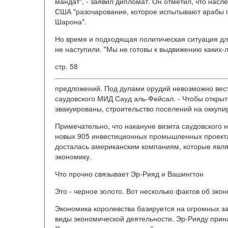
мандат", - заявил дипломат. Он отметил, что насл
США "разочарование, которое испытывают арабы п
Шарона".
Но время и подходящая политическая ситуация дл
не наступили. "Мы не готовы к выдвижению каких-
стр. 58
предложений. Под дулами орудий невозможно вести
саудовского МИД Сауд аль-Фейсал. - Чтобы открыт
эвакуированы, строительство поселений на оккуп
Примечательно, что накануне визита саудовского 
новых 905 инвестиционных промышленных проекта
досталась американским компаниям, которые явля
экономику.
Что прочно связывает Эр-Рияд и Вашингтон
Это - черное золото. Вот несколько фактов об эко
Экономика королевства базируется на огромных за
виды экономической деятельности. Эр-Рияду прин