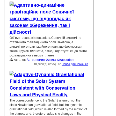
Адаптивно-динамічне
гравітаційне поле Сонячної
системи, що відповідає як
законам збереження, так і
дійсності
Обґрунтована відповідність Сонячній системі не
статичного гравітаційного поля Ньютона, а
динамічного гравітаційного поля, що формується
також і рухом планет а, отже, і адаптується до зміни
розташування в ньому планет.
Каталог:
Астрономия
Физика
Философия
18 дней(я) назад
·
от
Павло Даныльченко
Adaptive-Dynamic Gravitational
Field of the Solar System
Consistent with Conservation
Laws and Physical Reality
The correspondence to the Solar System of not the
static Newtonian gravitational field, but the dynamic
gravitational field, which is also formed by the motion of
the planets and, therefore, adapts to changes in the