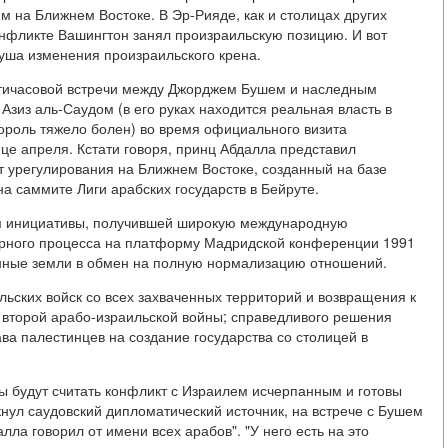
 на Ближнем Востоке. В Эр-Рияде, как и столицах других
онфликте Вашингтон занял произраильскую позицию. И вот
уша изменения произраильского крена.
ятичасовой встречи между Джорджем Бушем и наследным
зиз аль-Саудом (в его руках находится реальная власть в
король тяжело болен) во время официального визита
це апреля. Кстати говоря, принц Абдалла представил
 урегулирования на Ближнем Востоке, созданный на базе
а саммите Лиги арабских государств в Бейруте.
ом инициативы, получившей широкую международную
рного процесса на платформу Мадридской конференции 1991
анные земли в обмен на полную нормализацию отношений.
льских войск со всех захваченных территорий и возвращения к
о второй арабо-израильской войны; справедливого решения
а палестинцев на создание государства со столицей в
ы будут считать конфликт с Израилем исчерпанным и готовы
нул саудовский дипломатический источник, на встрече с Бушем
ла говорил от имени всех арабов". "У него есть на это