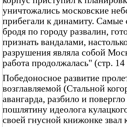
уничтожались московские неб
прибегали к динамиту. Самые 
бродя по городу развалин, гот
признать вандалами, настоль
разрушения являла собой Мос
работа продолжалась" (стр. 14 
Победоносное развитие проле
возглавляемой (Стальной кого
авангарда, разбило и повергл
пошлятину идеолога кулацкого
своей гнусной книжонке звал 