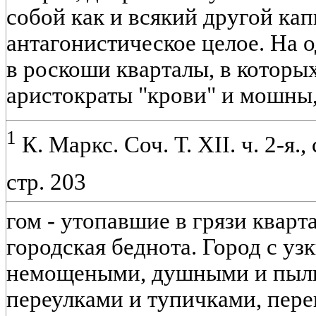
собой как и всякий другой ка
антагонистическое целое. На 
в роскоши кварталы, в которы
аристократы "крови" и мошны,
1
К. Маркс. Соч. Т. XII. ч. 2-я., 
стр. 203
гом - утопавшие в грязи кварт
городская беднота. Город с уз
немощеными, душными и пыл
переулками и тупичками, пер