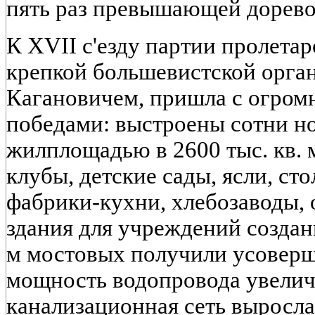
пять раз превышающей дорев
К XVII с'езду партии пролета
крепкой большевистской органи
Кагановичем, пришла с огро
победами: выстроены сотни н
жилплощадью в 2600 тыс. кв. 
клубы, детские сады, ясли, ст
фабрики-кухни, хлебозаводы,
здания для учреждений созданы
м мостовых получили усовер
мощность водопровода увелич
канализационная сеть выросла