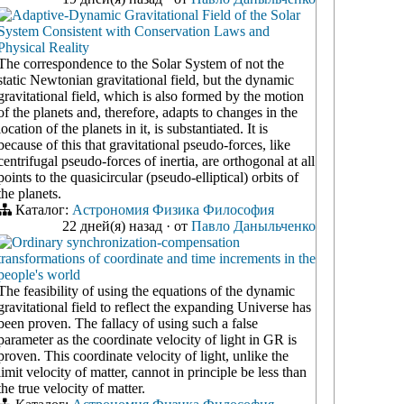
Adaptive-Dynamic Gravitational Field of the Solar
System Consistent with Conservation Laws and
Physical Reality
The correspondence to the Solar System of not the
static Newtonian gravitational field, but the dynamic
gravitational field, which is also formed by the motion
of the planets and, therefore, adapts to changes in the
location of the planets in it, is substantiated. It is
because of this that gravitational pseudo-forces, like
centrifugal pseudo-forces of inertia, are orthogonal at all
points to the quasicircular (pseudo-elliptical) orbits of
the planets.
Каталог:
Астрономия
Физика
Философия
22 дней(я) назад
·
от
Павло Даныльченко
Ordinary synchronization-compensation
transformations of coordinate and time increments in the
people's world
The feasibility of using the equations of the dynamic
gravitational field to reflect the expanding Universe has
been proven. The fallacy of using such a false
parameter as the coordinate velocity of light in GR is
proven. This coordinate velocity of light, unlike the
limit velocity of matter, cannot in principle be less than
the true velocity of matter.