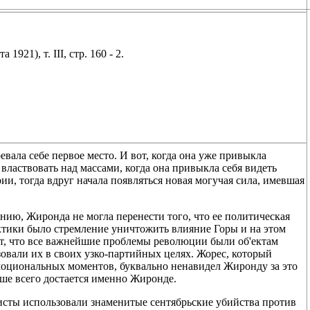
1921), т. III, стр. 160 - 2.
вала себе первое место. И вот, когда она уже привыкла
властвовать над массами, когда она привыкла себя видеть
и, тогда вдруг начала появляться новая могучая сила, имевшая
нию, Жиронда не могла перенести того, что ее политическая
ктики было стремление уничтожить влияние Горы и на этом
ет, что все важнейшие проблемы революции были об'ектам
вали их в своих узко-партийных целях. Жорес, который
моциональных моментов, буквально ненавидел Жиронду за это
ьше всего достается именно Жиронде.
сты использовали знаменитые сентябрьские убийства против