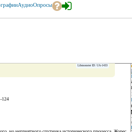
ографии
Аудио
Опросы
Libmonster ID: UA-1433
1-124
ого, но неприятного спутника исторического процесса. Жорес