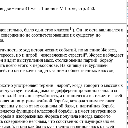
 движения 31 мая - 1 июня в VII томе, стр. 450.
1
довательно, было единство классов
). Он не останавливался и
 совершенно не соответствовавшее их существу, но
ра.
ктичностью: ход исторических событий, по мнению Жореса,
ересов, но и игрой "человеческих страстей". Жорес наблюдает
он видит выступления масс, столкновения партий, борьбу
ть всего этого к первооснове. На кипящей и бурлящей
ей, но он не хочет видеть за ними общественных классов,
охотно употребляет термин "народ", когда говорит о массовых
он чувствует необходимость дифференцированного анализа
става. И это - не случайность, а органически вытекает из всей
ношении внутрипартийной борьбы, которая занимает такое
орваны у него от их социальной базы, и партийная борьба
является функцией классовой борьбы, а имеет внутреннюю
борьба в изображениях Жореса получала иногда какой-то
сь совершенно неясным, что собственно стимулировало ее:
 самой, и она как бы искусственно изолировалась от всей