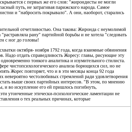
скрывается с первых же его слов: "жирондисты не могли
опасный путь, не затрагивая парижского народа. Самое
истии и "набросить покрывало". А они, наоборот, старались
зительной отчетливостью. Она такова: Жиронда с неумолимой
а "растравляла рану" партийной борьбы и не хотела "следовать
н с ног до головы!
хватки октября- ноября 1792 года, когда взаимные обвинения
. Надо отдать справедливость Жоресу: главы, рисующие эту
е одновременно тонкого аналитика и изумительного стилиста.
 сфере чистопсихологического анализа борющихся сил, но не
пять Жорес повторяет, что и в эти месяцы конца 92 года
оих невероятно честолюбивых стремлений ради удовлетворения
 стать выше своих партийных интересов. "В этом, по мнению
, и во искупление его ей пришлось погибнуть,
е эти утонченные этически-психологические ламентации не
ставления о тех реальных причинах, которые