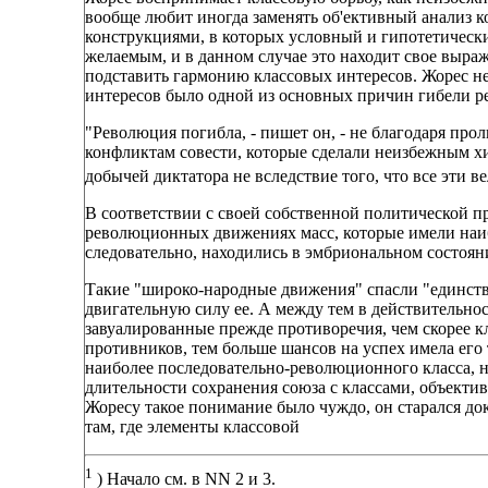
вообще любит иногда заменять об'ективный анализ 
конструкциями, в которых условный и гипотетически
желаемым, и в данном случае это находит свое выраж
подставить гармонию классовых интересов. Жорес не
интересов было одной из основных причин гибели 
"Революция погибла, - пишет он, - не благодаря пр
конфликтам совести, которые сделали неизбежным хи
добычей диктатора не вследствие того, что все эти в
В соответствии с своей собственной политической п
революционных движениях масс, которые имели наиб
следовательно, находились в эмбриональном состоян
Такие "широко-народные движения" спасли "единств
двигательную силу ее. А между тем в действительнос
завуалированные прежде противоречия, чем скорее кл
противников, тем больше шансов на успех имела его 
наиболее последовательно-революционного класса, 
длительности сохранения союза с классами, объекти
Жоресу такое понимание было чуждо, он старался док
там, где элементы классовой
1
) Начало см. в NN 2 и 3.