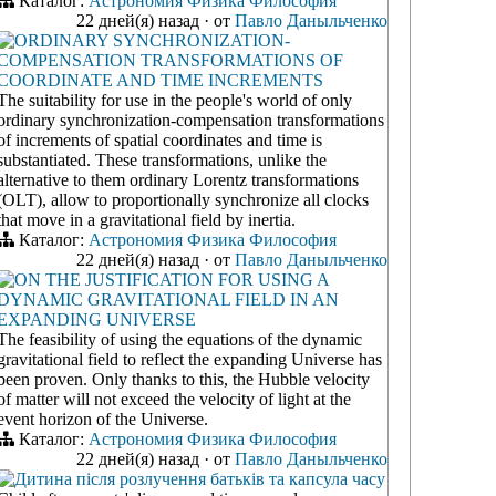
Каталог:
Астрономия
Физика
Философия
22 дней(я) назад
·
от
Павло Даныльченко
ORDINARY SYNCHRONIZATION-
COMPENSATION TRANSFORMATIONS OF
COORDINATE AND TIME INCREMENTS
The suitability for use in the people's world of only
ordinary synchronization-compensation transformations
of increments of spatial coordinates and time is
substantiated. These transformations, unlike the
alternative to them ordinary Lorentz transformations
(OLT), allow to proportionally synchronize all clocks
that move in a gravitational field by inertia.
Каталог:
Астрономия
Физика
Философия
22 дней(я) назад
·
от
Павло Даныльченко
ON THE JUSTIFICATION FOR USING A
DYNAMIC GRAVITATIONAL FIELD IN AN
EXPANDING UNIVERSE
The feasibility of using the equations of the dynamic
gravitational field to reflect the expanding Universe has
been proven. Only thanks to this, the Hubble velocity
of matter will not exceed the velocity of light at the
event horizon of the Universe.
Каталог:
Астрономия
Физика
Философия
22 дней(я) назад
·
от
Павло Даныльченко
Дитина після розлучення батьків та капсула часу