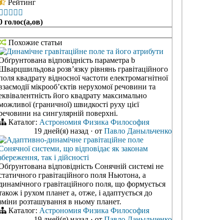
Рейтинг





0 голос(а,ов)
Похожие статьи
Динамічне гравітаційне поле та його атрибути
Обґрунтована відповідність параметра b
Шварцшильдова розв’язку рівнянь гравітаційного
поля квадрату відносної частоти електромагнітної
взаємодії мікрооб’єктів нерухомої речовини та
еквівалентність його квадрату максимально
можливої (граничної) швидкості руху цієї
речовини на сингулярній поверхні.
Каталог:
Астрономия
Физика
Философия
19 дней(я) назад
·
от
Павло Даныльченко
Адаптивно-динамічне гравітаційне поле
Сонячної системи, що відповідає як законам
збереження, так і дійсності
Обґрунтована відповідність Сонячній системі не
статичного гравітаційного поля Ньютона, а
динамічного гравітаційного поля, що формується
також і рухом планет а, отже, і адаптується до
зміни розташування в ньому планет.
Каталог:
Астрономия
Физика
Философия
19 дней(я) назад
·
от
Павло Даныльченко