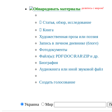
делитесь с миром!
Обнародовать материалы
Тип публикации
Статья, обзор, исследование
Книга
Художественная проза или поэзия
Запись в личном дневнике (блоге)
Фотодокументы
Файл(ы): PDF\DOC\RAR\ZIP и др.
Биография
Аудиокнига или иной звуковой файл
Дополнительные опции:
Создать голосование
Украина
Мир