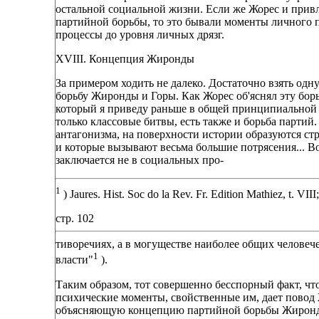
остальной социальной жизни. Если же Жорес и привл
партийной борьбы, то это бывали моменты личного 
процессы до уровня личных дрязг.
XVIII. Концепция Жиронды
За примером ходить не далеко. Достаточно взять одн
борьбу Жиронды и Горы. Как Жорес об'яснял эту борь
который я приведу раньше в общей принципиальной фо
только классовые битвы, есть также и борьба партий
антагонизма, на поверхности истории образуются стр
и которые вызывают весьма большие потрясения... 
заключается не в социальных про-
1
) Jaures. Hist. Soc do la Rev. Fr. Edition Mathiez, t. VIII
стр. 102
тиворечиях, а в могуществе наиболее общих человече
1
власти"
).
Таким образом, тот совершенно бесспорный факт, что
психические моменты, свойственные им, дает повод 
объясняющую концепцию партийной борьбы Жиронды 