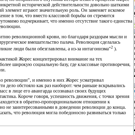
конкретной исторической действительности довольно шаткими
й элемент играют значительную роль. Он заменяет искомое
ение в том, что вместо классовой борьбы он стремится
утомимо подчеркивает, что именно отсутствие такого единства
революции.
олитию революционной крови, но благодаря раздорам мысли и
рургическое вмешательство палача. Революция сделалась
2
еликие люди были обезглавлены, а из-за интагонизма"
).
рактикой Жорес концентрировал внимание на тех
олее широкую социальную базу, где классовые противоречия,
ии.
о революции", и именно в них Жорес усматривал
ти дело обстояло как раз наоборот: чем раньше вскрывались
асс в лице его авангарда осознавал своих будущих
тактика. Короче говоря, успешность движения, с точки зрения
находится в обратно-пропорциональном отношении к
вно не заинтересованными в доведении революции до конца.
азать, что революция могла победоносно развиваться только