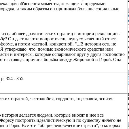
екал для об'яснения моменты, лежащие за пределами
порядка, и таким образом он принижал большие социальные
у из наиболее драматических страниц в истории революции -
бу? Он дает на этот вопрос очень недвусмысленный ответ,
рме, а потом частной, конкретной. "...В истории есть не
. Я утверждаю, что, помимо экономического средства или
асти и интересы, которые оспаривают друг у друга господство
Вот настоящая причина борьбы между Жирондой и Горой. Она
; p. 354 - 355.
ских страстей, честолюбия, гордости, тщеславия, эгоизма
 история делается людьми, которые вносят в нее все
Жоресу построить идеалистическую и по существу ничего не
и Горы. Все эти "общие человеческие страсти", о которых