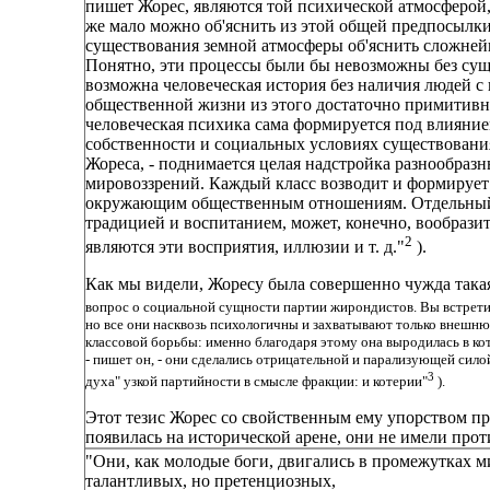
пишет Жорес, являются той психической атмосферой,
же мало можно об'яснить из этой общей предпосылки
существования земной атмосферы об'яснить сложней
Понятно, эти процессы были бы невозможны без сущ
возможна человеческая история без наличия людей с
общественной жизни из этого достаточно примитивн
человеческая психика сама формируется под влияни
собственности и социальных условиях существования
Жореса, - поднимается целая надстройка разнообра
мировоззрений. Каждый класс возводит и формирует 
окружающим общественным отношениям. Отдельный и
традицией и воспитанием, может, конечно, вообразит
2
являются эти восприятия, иллюзии и т. д."
).
Как мы видели, Жоресу была совершенно чужда така
вопрос о социальной сущности партии жирондистов. Вы встрет
но все они насквозь психологичны и захватывают только внешню
классовой борьбы: именно благодаря этому она выродилась в кот
- пишет он, - они сделались отрицательной и парализующей сил
3
духа" узкой партийности в смысле фракции: и котерии"
).
Этот тезис Жорес со свойственным ему упорством п
появилась на исторической арене, они не имели прот
"Они, как молодые боги, двигались в промежутках м
талантливых, но претенциозных,