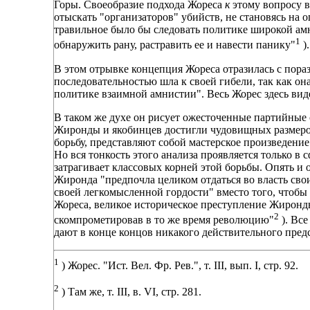
Горы. Своеобразие подхода Жореса
к
этому вопросу в
отыскать "организаторов" убийств, не становясь на 
травильное было бы следовать политике широкой амн
1
обнаружить рану, растравить ее и навести панику"
).
В этом отрывке концепция Жореса отразилась с пора
последовательностью шла к своей гибели, так как он
политике взаимной амнистии". Весь Жорес здесь виде
В таком же духе он рисует ожесточенные партийные с
Жиронды и якобинцев достигли чудовищных размеров
борьбу, представляют собой мастерское произведени
Но вся тонкость этого анализа проявляется только в
затрагивает классовых корней этой борьбы. Опять и о
Жиронда "предпочла целиком отдаться во власть св
своей легкомысленной гордости" вместо того, чтобы
Жореса, великое историческое преступление Жиронды
2
скомпрометировав в то же время революцию"
). Вс
дают в конце концов никакого действительного пред
1
) Жорес. "Ист. Вел. Фр. Рев.", т. III, вып. I, стр. 92.
2
) Там же, т. III, в. VI, стр. 281.