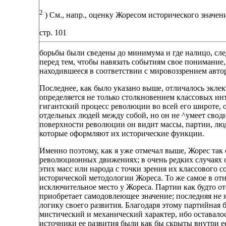
2
) См., напр., оценку Жоресом исторического значения
стр. 101
борьбы были сведены до минимума и где налицо, сле
перед тем, чтобы навязать событиям свое понимание,
находившееся в соответствии с мировоззрением авто
Последнее, как было указано выше, отличалось экле
определяется не только столкновением классовых инт
гигантский процесс революции во всей его широте, 
отдельных людей между собой, но он не ^умеет своди
поверхности революции он видит массы, партии, люд
которые оформляют их исторические функции.
Именно поэтому, как я уже отмечал выше, Жорес так 
революционных движениях; в очень редких случаях 
этих масс или народа с точки зрения их классового со
исторической методологии Жореса. То же самое в от
исключительное место у Жореса. Партии как будто от
приобретает самодовлеющее значение; последняя не 
логику своего развития. Благодаря этому партийная 
мистический и механический характер, ибо оставало
источники ее развития были как бы скрыты внутри ее