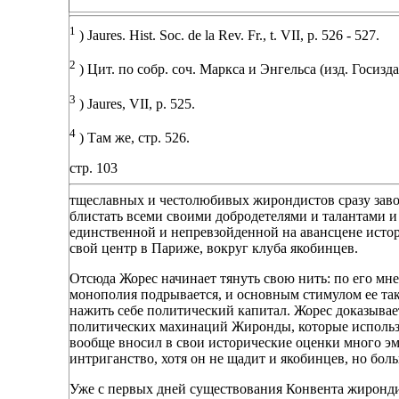
1
) Jaures. Hist. Soc. de la Rev. Fr., t. VII, p. 526 - 527.
2
) Цит. по собр. соч. Маркса и Энгельса (изд. Госиздата 
3
) Jaures, VII, p. 525.
4
) Там же, стр. 526.
стр. 103
тщеславных и честолюбивых жирондистов сразу завое
блистать всеми своими добродетелями и талантами и 
единственной и непревзойденной на авансцене истори
свой центр в Париже, вокруг клуба якобинцев.
Отсюда Жорес начинает тянуть свою нить: по его мне
монополия подрывается, и основным стимулом ее та
нажить себе политический капитал. Жорес доказыва
политических махинаций Жиронды, которые использо
вообще вносил в свои исторические оценки много э
интриганство, хотя он не щадит и якобинцев, но бол
Уже с первых дней существования Конвента жиронди