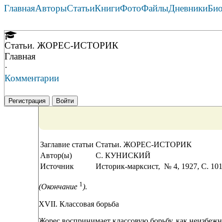
Главная
Авторы
Статьи
Книги
Фото
Файлы
Дневники
Би
Статьи. ЖОРЕС-ИСТОРИК
Главная
·
Комментарии
Регистрация
Войти
Заглавие статьи
Статьи. ЖОРЕС-ИСТОРИК
Автор(ы)
С. КУНИСКИЙ
Источник
Историк-марксист, № 4, 1927, C. 10
1
(Окончание
).
XVII. Классовая борьба
Жорес воспринимает классовую борьбу, как неизбежн