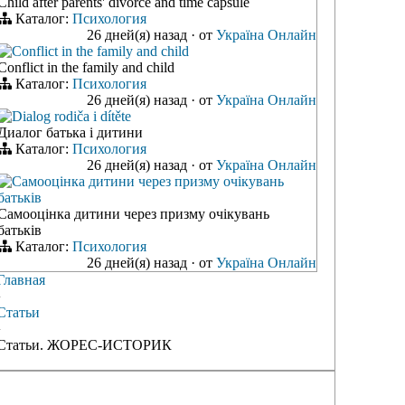
Child after parents' divorce and time capsule
Каталог:
Психология
26 дней(я) назад
·
от
Україна Онлайн
Conflict in the family and child
Conflict in the family and child
Каталог:
Психология
26 дней(я) назад
·
от
Україна Онлайн
Dialog rodiča i dítěte
Диалог батька і дитини
Каталог:
Психология
26 дней(я) назад
·
от
Україна Онлайн
Самооцінка дитини через призму очікувань
батьків
Самооцінка дитини через призму очікувань
батьків
Каталог:
Психология
26 дней(я) назад
·
от
Україна Онлайн
Главная
›
Статьи
›
Статьи. ЖОРЕС-ИСТОРИК