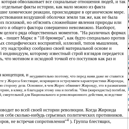
 которая обволакивает все социальные отношения людей, и так
 отдельные факты истории, как мало можно из факта
шие химические реакции, происходящие в органическом мире.
ествования воздушной оболочки земли так же, как не была
 их психикой, но об'яснять сложнейшие явления природы или
ого и общего фактора совершенно невозможно. Наоборот,
ем целого ряда общественных моментов. "На различных формах
, - пишет Маркс в "18 брюмера", как будто специально против
зных специфических восприятий, иллюзий, типов мышления,
эту надстройку сообразно своей материальной основе и
ндивидуум, которому известный строй взглядов передается
ь, что мотивом и исходной точкой его поступков как раз и
я концепция, и
неудивительно поэтому, что перед нами даже не ставится
ите у Жореса блестящие, искрящиеся остроумием характеристики Жиронды,
ю сторону дела. Основное, в чем Жорес обвиняет Жиронду, это в разжигании
ерию, в клику, и благодаря этому она и погибла. "Они (жирендисты) погибли,
ой, смертельной для Национального и революционного действия, вследствие
роводит во всей своей истории революции. Когда Жиронда
ив себя сколько-нибудь серьезных политических противников.
4
иров, не встречая сопротивления"
). Группа блестящих,