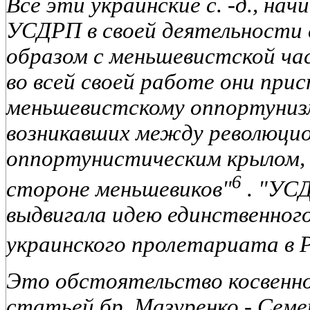
Все эти украинские с. -д., нач
УСДРП в своей деятельности 
образом с меньшевистской ч
во всей своей работе они прис
меньшевистскому оппортунизм
возникавших между революцио
оппортунистическим крылом,
6
стороне меньшевиков"
. "УСД
выдвигала идею единственног
украинского пролетариата в 
Это обстоятельство косвенн
статьей бр. Мазуренко - Семе