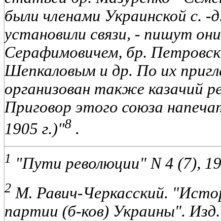
были членами Украинской с. -
установили связи, - пишут они.
Серафимовичем, бр.
Петровски
Шепкаловым и др. По их приг
организован также казачий р
Приговор этого союза напечат
8
1905 г.)"
.
1
"Пути революции" N 4 (7), 192
2
М. Равич-Черкасский. "Исто
партии (б-ков) Украины". Изд. 