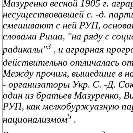
Мазуренко весной 1905 г. агр
несуществовавшей с. -д. пар
смешивают с ней РУП, основа
словами Риша, "на ряду с соц
3
радикалы"
, и аграрная прог
действительно отличалась 
Между прочим, вышедшие в нача
- организаторы Укр. С. -Д. Сою
один из братьев Мазуренко, В
РУП, как мелкобуржуазную п
5
национализмом
.