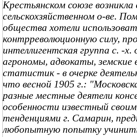
Крестьянском союзе возникла 
сельскохзяйственном о-ве. По
общества хотели использоват
контрреволюционную силу, пр
интеллигентская группа с. -х.
агрономы, адвокаты, земские вр
статистик - в очерке деятел
что весной 1905 г.: "Московс
разные местные деятели консе
особенности известный свои
тенденциями г. Самарин, пред
любопытную попытку учинить