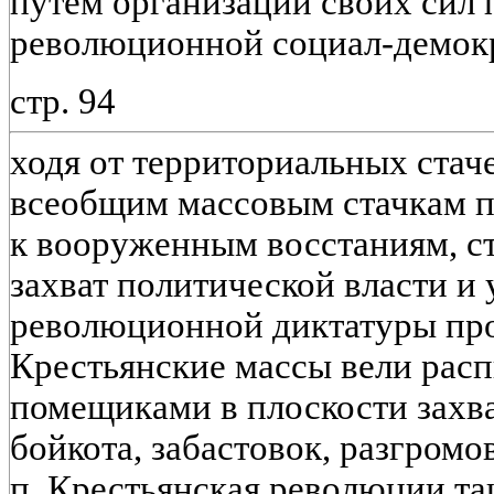
путем организации своих сил 
революционной социал-демокр
стр. 94
ходя от территориальных стач
всеобщим массовым стачкам по
к вооруженным восстаниям, с
захват политической власти и
революционной диктатуры прол
Крестьянские массы вели рас
помещиками в плоскости захва
бойкота, забастовок, разгромов
п. Крестьянская революции та