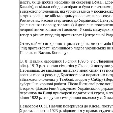
змісту, як це зробив неодмінний секретар ВУАН, адрес
Багалія), оскільки обидва аспіранти були галичанами,
військовополоненими, які утримувались у російських 
котрих російське військо примусово виселило з окуп
Романових, масово зверталися до Української Центра
(звільнення з полону, заслання) й дозвіл на поверненн
непривітними кліматом і людьми. У своїх мемуарах г
тепер з різних усюд під протекторат Центральної Ра
Отже, майже синхронно з цими сторінками спогадів Г
"під протекторат" колишнього лідера українських ви
Павлик та Василь Костащук.
О. Я. Павлик народився 15 січня 1890 р. у с. Лаврико
обл.). 1913 р. закінчив гімназію у Львові й поступи
Перемишлі, де викладав німецьку мову, співи та гімна
восени того ж року під Красноставом пораненим потр
військовополонених у Тамбові, згодом у Сибіру (Верх
губернії на чорнові роботи. Після Лютневої революції
історико-філологічний факультет Українського державн
перейшов на Вищі прискорені педагогічні курси, а зго
кінця 1922 р. завідував семирічною школою у с. Хиж
Незабаром О. Я. Павлик повернувся до Києва, посту
Хреста, а восени 1923 р. відновився у правах студента