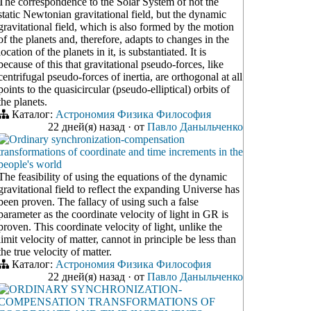
The correspondence to the Solar System of not the
static Newtonian gravitational field, but the dynamic
gravitational field, which is also formed by the motion
of the planets and, therefore, adapts to changes in the
location of the planets in it, is substantiated. It is
because of this that gravitational pseudo-forces, like
centrifugal pseudo-forces of inertia, are orthogonal at all
points to the quasicircular (pseudo-elliptical) orbits of
the planets.
Каталог:
Астрономия
Физика
Философия
22 дней(я) назад
·
от
Павло Даныльченко
Ordinary synchronization-compensation
transformations of coordinate and time increments in the
people's world
The feasibility of using the equations of the dynamic
gravitational field to reflect the expanding Universe has
been proven. The fallacy of using such a false
parameter as the coordinate velocity of light in GR is
proven. This coordinate velocity of light, unlike the
limit velocity of matter, cannot in principle be less than
the true velocity of matter.
Каталог:
Астрономия
Физика
Философия
22 дней(я) назад
·
от
Павло Даныльченко
ORDINARY SYNCHRONIZATION-
COMPENSATION TRANSFORMATIONS OF