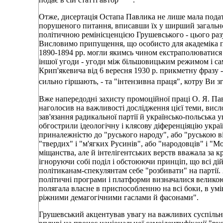
Отже, дисертація Остапа Павлика не лише мала подати
порушеного питання, вписавши їх у ширший загальноі
політичною ремінісценцією Грушевського - цього разу
Висловимо припущення, що особисто для академіка по
1890-1894 рр. могли якимсь чином екстраполюватися н
іншої угоди - угоди між більшовицьким режимом і са
Крип'якевича від 6 вересня 1930 р. прикметну фразу -
сильно гіршають, - та "інтензивна праця", котру Ви 
Вже напередодні захисту промоційної праці О. Я. Па
наголосив на важливості дослідження цієї теми, висл
зав'язання радикальної партії й українсько-польська у
обгострили ідеологічну і клясову діференціяцію укра
приналежністю до "руського народу", або "руською ві
"твердих" і "м'ягких Русинів", або "народовців" і "Мо
міщанства, але й інтелігентських верств вважала за 
ігноруючи собі поділ і обстоюючи принціп, що всі ді
політиканам-спекулянтам себе "розбивати" на партії. 
політичні програми і платформи визначалися великою
полягала власне в приспособленню на всі боки, в умін
ріжними демагогічними гаслами й фасонами".
Грушевський акцентував увагу на важливих суспільних