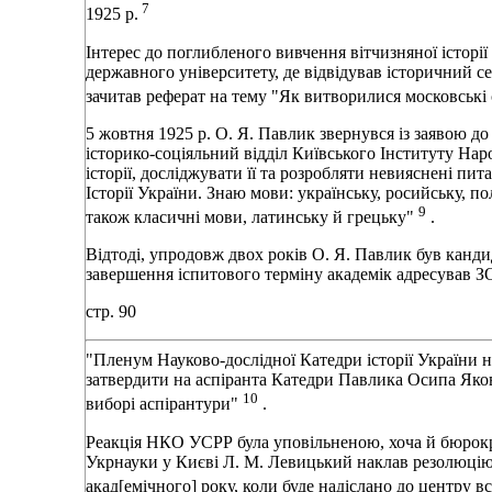
7
1925 р.
Інтерес до поглибленого вивчення вітчизняної історі
державного університету, де відвідував історичний се
зачитав реферат на тему "Як витворилися московські 
5 жовтня 1925 р. О. Я. Павлик звернувся із заявою до
історико-соціяльний відділ Київського Інституту Нар
історії, досліджувати її та розробляти невияснені пи
Історії України. Знаю мови: українську, росийську, пол
9
також класичні мови, латинську й грецьку"
.
Відтоді, упродовж двох років О. Я. Павлик був канди
завершення іспитового терміну академік адресував 
стр. 90
"Пленум Науково-дослідної Катедри історії України н
затвердити на аспіранта Катедри Павлика Осипа Яков
10
виборі аспірантури"
.
Реакція НКО УСРР була уповільненою, хоча й бюрок
Укрнауки у Києві Л. М. Левицький наклав резолюцію 
акад[емічного] року, коли буде надіслано до центру вс