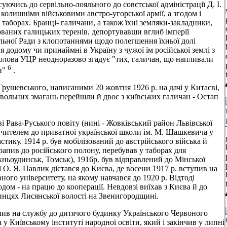
уючись до сервільно-лояльного до совєтської адміністрації Д. І.
 колишніми військовими австро-угорської армії, а згодом і
таборах. Бранці- галичани, а також їхні земляки-закладники,
ованих галицьких теренів, депортувавши вглиб імперії
льної Ради з клопотаннями щодо полегшення їхньої долі
я додому чи принаймні в Україну з чужої їм російської землі з
олова УЦР неодноразово згадує "тих, галичан, що напливали
6
ди"
.
рушевського, написаними 20 жовтня 1926 р. на дачі у Китаєві,
звольних змагань перейшли й двоє з київських галичан - Остап
ві Рава-Руського повіту (нині - Жовківський район Львівської
в учителем до приватної української школи ім. М. Шашкевича у
стику. 1914 р. був мобілізований до австрійського війська й
апив до російського полону, перебував у таборах для
ньоудинськ, Томськ), 1916р. був відправлений до Мінської
 О. Я. Павлик дістався до Києва, де восени 1917 р. вступив на
ого університету, на якому навчався до 1920 р. Відтоді
дом - на працю до кооперації. Невдовзі виїхав з Києва й до
инцях Лисянської волості на Звенигородщині.
пив на службу до дитячого будинку Українського Червоного
 у Київському інституті народної освіти, який і закінчив у липні