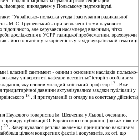
ович і надалі працював за сумісництвом секретарем
а, ймовірно, викладачем у Польському педтехнікумі.
аку: "Українсько- польська угода і заснування радикальної
нта - М. С. Грушевський - при визначенні теми наукового
 підопічного, але керувався насамперед власними, чітко
треби дослідження в УСРР галицької проблематики, враховуючи
к - його органічну закоріненість у західноукраїнській тематиці
ми і власний сантимент - одним з основним наслідків польсько-
івському університеті кафедри всесвітньої історії з особливим
17
икладання, яку очолив молодий київський професор
. Вже
д тридцятирічної давнини актуалізувалися завдяки публікації у
18
арвінського
, й притлумленій (з огляду на совєтську дійсність)
ння Наукового товариства ім. Шевченка у Львові, очевидно,
з приводу публікації О. Барвінського наприкінці (що аж ніяк не
20
а)
. Завершувалася репліка академіка принципово важливим
айбільш цілком конкретних фактів і документів, як оті, що