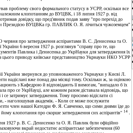
ував проблему свого формального статусу в УСРР, оскільки все
 належним клопотанням до ВУЦВК, і 18 липня 1927 р. від
тримав довідку, що пред'явник подав заяву "про перехід до
рави Президією ВУЦВКа гр. ПАВЛИК О. Я. лічиться чужоземцем"
 червня про затвердження аспірантами В. С. Денисенка та О.
 України 6 вересня 1927 р. розглянув "справу про те, що
кументів Павлика і Денисенка до УкрНауки для затвердження їх
и з цього приводу київське представництво Укрнауки НКО УСРР
орії України звернувся до уповноваженого Укрнауки у Києві Л.
ти надіслані вже понад два місяці тому. Оскільки ж, за оцінкою
рацюють з Кафедрою й відповідають її вимогам, "випадало б їх
ала про се УкрНауці, але кожним разом діставала відповідь, що
 і се затримує затвердження. Тому просимо відіслати сі
, - наголошував академік. - Коли се може послужити
зти член нашої Катедри Ф. Я. Савченко, що сими днями їде до
14
о йому клопотання про скорше затвердження сих аспірантів"
.
ня 1927 р. В. С. Денисенко та О. Я. Павлик були офіційно
Враховуючи вкрай недостатнє аспірантське забезпечення (60