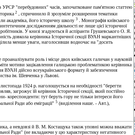
 в УРСР "перебудовних" часів, започатковане пам'ятною статтею
2
сторика
, спричинило й зрозуміле розширення тематики
3
али академіка, його історичну школу
. Монографія київського
синтетичним дослідженням діяльності не лише цієї історичної
івробітників. У книзі згадуються й аспіранти Грушевського О. Я.
вність довкола керівника Історичної секції ВУАН маркантніших
ділила менше уваги, наголосивши водночас на "досить
 проаналізувати роль і місце двох київських галичан у науковій
озуміти мотиви зацікавлення галицькою проблематикою керівника
ння ВУАН дійсно всеукраїнського формату й забезпечення
риства ім. Шевченка у Львові.
8 листопада 1924 р. наголошується на необхідності "берегти
вляв, загрожує їй керівник Історичної секції, який постійно
ни- кореспонденти: тут беруть гору не тільки інтереси його
5
ральної Ради або еміграції"
(виділення наше. - Авт.),
лика, а невдовзі й В. М. Костащука також уповні можна вважати
льної Ради" (не вкладаючи у цю характеристику негативного