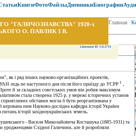
Статьи
Книги
Фото
Файлы
Дневники
Биографии
Ауд
Главная
·
К
ОГО "ГАЛИЧОЗНАВСТВА" 1920-х
ЬКОГО О. ПАВЛИК І В.
Libmonster ID: UA-2714
и", як і ряд інших науково-організаційних проектів,
1
ВУАН ледь не наступного дня після його приїзду до УСРР
,
. Проте й за складних совєтських умов він робив максимум
іативом стала створена 1925 р. у мережі історичних установ
х сприятливих обставин могла б бути реорганізована у
й керована ним Науково-дослідна кафедра історії України
 питань історії західноукраїнських земель.
 Грушевського - Василя Миколайовича Косташука (1885-1931) та
ли уродженцями Східної Галичини, але й розробляли