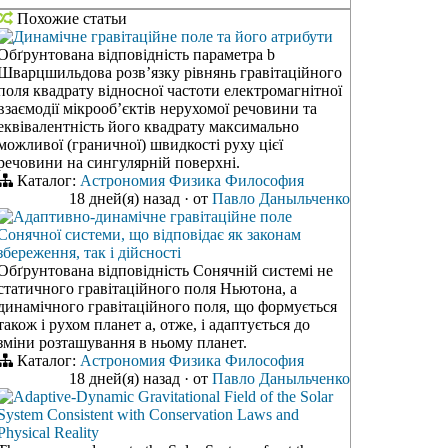
Похожие статьи
Динамічне гравітаційне поле та його атрибути
Обґрунтована відповідність параметра b
Шварцшильдова розв’язку рівнянь гравітаційного
поля квадрату відносної частоти електромагнітної
взаємодії мікрооб’єктів нерухомої речовини та
еквівалентність його квадрату максимально
можливої (граничної) швидкості руху цієї
речовини на сингулярній поверхні.
Каталог:
Астрономия
Физика
Философия
18 дней(я) назад
·
от
Павло Даныльченко
Адаптивно-динамічне гравітаційне поле
Сонячної системи, що відповідає як законам
збереження, так і дійсності
Обґрунтована відповідність Сонячній системі не
статичного гравітаційного поля Ньютона, а
динамічного гравітаційного поля, що формується
також і рухом планет а, отже, і адаптується до
зміни розташування в ньому планет.
Каталог:
Астрономия
Физика
Философия
18 дней(я) назад
·
от
Павло Даныльченко
Adaptive-Dynamic Gravitational Field of the Solar
System Consistent with Conservation Laws and
Physical Reality