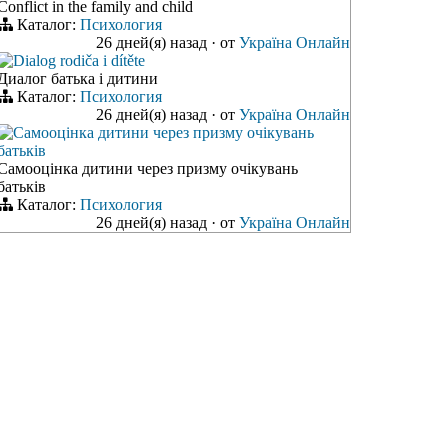
Conflict in the family and child
Каталог:
Психология
26 дней(я) назад
·
от
Україна Онлайн
Dialog rodiča i dítěte
Диалог батька і дитини
Каталог:
Психология
26 дней(я) назад
·
от
Україна Онлайн
Самооцінка дитини через призму очікувань
батьків
Самооцінка дитини через призму очікувань
батьків
Каталог:
Психология
26 дней(я) назад
·
от
Україна Онлайн