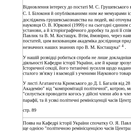
Відновлення інтересу до постаті М. С. Грушевського
С. І. Білоконя й опублікованими ним же мемуарами і
досліджень грушевськознавства на людей, які оточув
науковця О. В. Юркової (1999) є на сьогодні єдиним 
установи, а й історіографічного доробку та долі її сп
Павлик та В. М. Костащук. Втім, ймовірно, через ная
постатей, цим вихованцям академіка дослідниця при
4
незначних наших знаннях про В. М. Костащука"
.
У нашій розвідці робиться спроба не лише докладніше
діяльності Кафедри історії України, але й краще зр
Історичної секції, його титанічні зусилля щодо нада
сталого зв'язку і взаємодії з ученими Наукового това
У листі Агатангела Кримського до Д. І. Багалія від 2
Академію" від "компромітації політичної", котрою, мо
"силується проводити когось у дійсні члени або в чле
парафії, та й усякі політичні ремінісценції часів Цент
стр. 89
Поява на Кафедрі історії України спочатку О. Я. Пав
ще однією "політичною ремінісценцією часів Центра