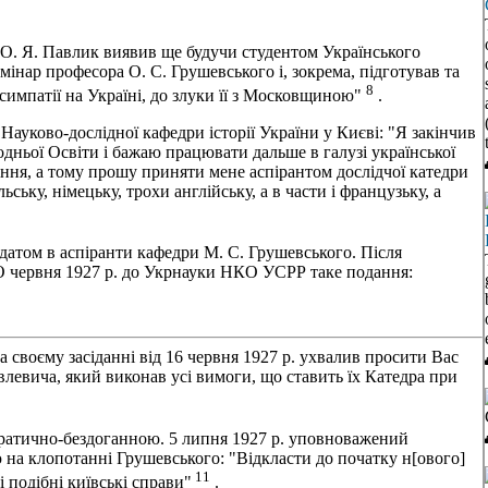
ї О. Я. Павлик виявив ще будучи студентом Українського
мінар професора О. С. Грушевського і, зокрема, підготував та
8
симпатії на Україні, до злуки її з Московщиною"
.
 Науково-дослідної кафедри історії України у Києві: "Я закінчив
одньої Освіти і бажаю працювати дальше в галузі української
тання, а тому прошу приняти мене аспірантом дослідчої катедри
ьську, німецьку, трохи англійську, а в части і французьку, а
датом в аспіранти кафедри М. С. Грушевського. Після
ЗО червня 1927 р. до Укрнауки НКО УСРР таке подання:
а своєму засіданні від 16 червня 1927 р. ухвалив просити Вас
левича, який виконав усі вимоги, що ставить їх Катедра при
ратично-бездоганною. 5 липня 1927 р. уповноважений
на клопотанні Грушевського: "Відкласти до початку н[ового]
11
і подібні київські справи"
.