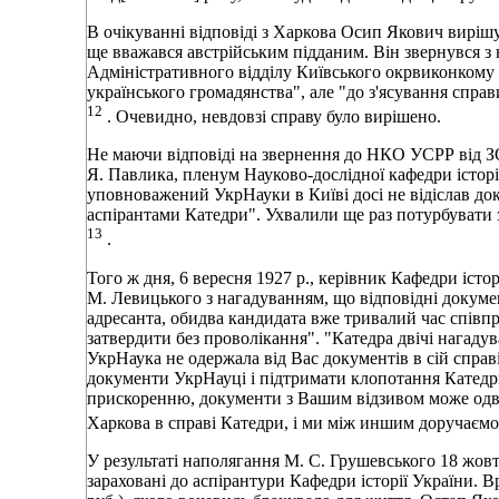
В очікуванні відповіді з Харкова Осип Якович виріш
ще вважався австрійським підданим. Він звернувся з
Адміністративного відділу Київського окрвиконкому о
українського громадянства", але "до з'ясування сп
12
. Очевидно, невдовзі справу було вирішено.
Не маючи відповіді на звернення до НКО УСРР від ЗО
Я. Павлика, пленум Науково-дослідної кафедри історії
уповноважений УкрНауки в Київі досі не відіслав до
аспірантами Катедри". Ухвалили ще раз потурбуват
13
.
Того ж дня, 6 вересня 1927 р., керівник Кафедри іст
М. Левицького з нагадуванням, що відповідні докумен
адресанта, обидва кандидата вже тривалий час співп
затвердити без проволікання". "Катедра двічі нагадув
УкрНаука не одержала від Вас документів в сій справі
документи УкрНауці і підтримати клопотання Катедри
прискоренню, документи з Вашим відзивом може одве
Харкова в справі Катедри, і ми між иншим доручаєм
У результаті наполягання М. С. Грушевського 18 жовт
зараховані до аспірантури Кафедри історії України. 