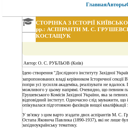
Главная
Авторы
СТОРІНКА З ІСТОРІЇ КИЇВСЬК
рр.: АСПІРАНТИ М. С. ГРУШЕВС
КОСТАЩУК
Автор: О. С. РУБЛЬОВ (Київ)
Ідею створення "Дослідного інституту Західної Україн
запропонованих владі керівником Історичної секції 
попри усі зусилля академіка, реалізувати не вдалося
можливого у цьому напрямі. Очевидно, що певним пал
Грушевського Комісія Західної України, яка за певни
відповідний інститут. Одночасно слід зауважити, що 
опікувалася підготовкою фахівців вищої кваліфікації з
У зв'язку з цим варто згадати двох аспірантів М. С.
Остапа Яковича Павлика (1890-1937), які не лише бу
західноукраїнську тематику.