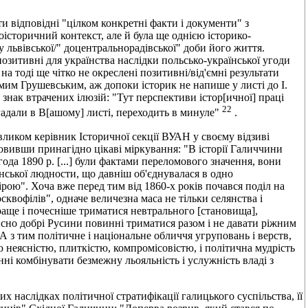
 відповідні "цілком конкретні факти і документи" з
сторичний контекст, але й була ще однією історико-
 львівської/" доцентральнорадівської" доби його життя.
зитивні для українства наслідки польсько-української угоди
а тоді ще чітко не окреслені позитивні/від'ємні результати
мим Грушевським, аж допоки історик не напише у листі до І.
 знак втрачених ілюзій: "Тут перспективи істор[ичної] праці
22
згадали в В[ашому] листі, переходить в минуле"
.
вликом керівник Історичної секції ВУАН у своєму відзиві
овивши принагідно цікаві міркування: "В історії Галиччини
года 1890 р. [...] були фактами переломового значення, вони
їнської людности, що давніш об'єднувалася в одно
рою". Хоча вже перед тим від 1860-х років почався поділ на
сквофілів", одначе величезна маса не тільки селянства і
краще і почесніше триматися невтрального [становища],
йсно добрі Русини повинні триматися разом і не давати ріжним
А з тим політичне і національне обличчя угруповань і верств,
 неясністю, плиткістю, компромісовістю, і політична мудрість
ні комбінувати безмежну льояльність і услужність владі з
 наслідках політичної стратифікації галицького суспільства, її