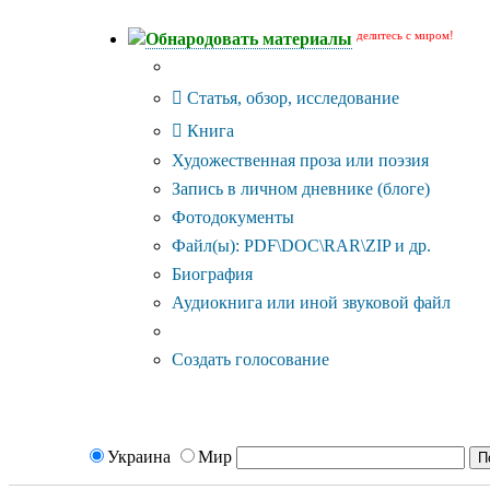
делитесь с миром!
Обнародовать материалы
Тип публикации
Статья, обзор, исследование
Книга
Художественная проза или поэзия
Запись в личном дневнике (блоге)
Фотодокументы
Файл(ы): PDF\DOC\RAR\ZIP и др.
Биография
Аудиокнига или иной звуковой файл
Дополнительные опции:
Создать голосование
Украина
Мир