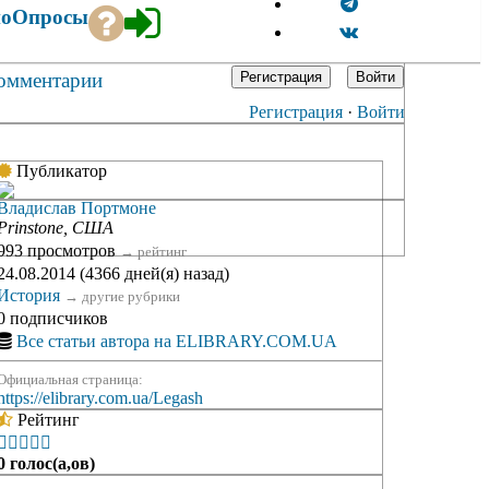
ио
Опросы
омментарии
Регистрация
Войти
Регистрация
·
Войти
Публикатор
Владислав Портмоне
Prinstone, США
993 просмотров
→
рейтинг
24.08.2014 (4366 дней(я) назад)
История
→
другие рубрики
0 подписчиков
Все статьи автора на ELIBRARY.COM.UA
Официальная страница:
https://elibrary.com.ua/Legash
Рейтинг





0 голос(а,ов)