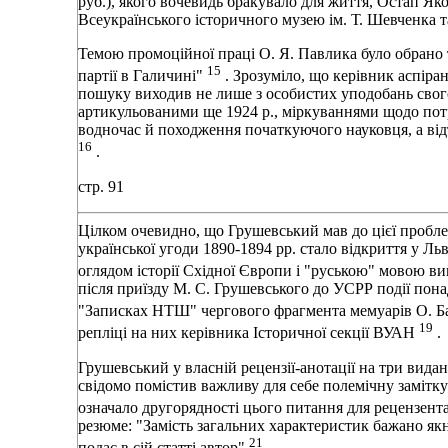
руб.), якого вочевидь бракувало для життя, Остап Як
Всеукраїнського історичного музею ім. Т. Шевченка т
Темою промоційної праці О. Я. Павлика було обрано т
15
партії в Галичині"
. Зрозуміло, що керівник аспіра
пошуку виходив не лише з особистих уподобань свого
артикульованими ще 1924 р., міркуваннями щодо по
водночас й походження початкуючого науковця, а відта
16
.
стр. 91
Цілком очевидно, що Грушевський мав до цієї пробле
української угоди 1890-1894 рр. стало відкриття у Льв
оглядом історії Східної Європи і "руською" мовою в
після приїзду М. С. Грушевського до УСРР події пона
"Записках НТШ" чергового фрагмента мемуарів О. Б
19
репліці на них керівника Історичної секції ВУАН
.
Грушевський у власній рецензії-анотації на три вида
свідомо помістив важливу для себе полемічну замітку 
означало другорядності цього питання для рецензент
резюме: "Замість загальних характеристик бажано якн
21
подає в сій статті автор"
.