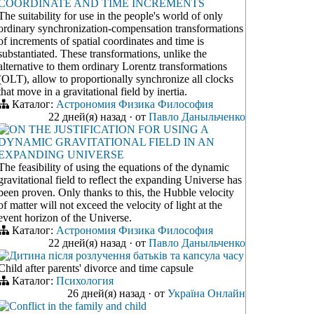
COORDINATE AND TIME INCREMENTS
The suitability for use in the people's world of only
ordinary synchronization-compensation transformations
of increments of spatial coordinates and time is
substantiated. These transformations, unlike the
alternative to them ordinary Lorentz transformations
(OLT), allow to proportionally synchronize all clocks
that move in a gravitational field by inertia.
Каталог:
Астрономия
Физика
Философия
22 дней(я) назад
·
от
Павло Даныльченко
ON THE JUSTIFICATION FOR USING A
DYNAMIC GRAVITATIONAL FIELD IN AN
EXPANDING UNIVERSE
The feasibility of using the equations of the dynamic
gravitational field to reflect the expanding Universe has
been proven. Only thanks to this, the Hubble velocity
of matter will not exceed the velocity of light at the
event horizon of the Universe.
Каталог:
Астрономия
Физика
Философия
22 дней(я) назад
·
от
Павло Даныльченко
Дитина після розлучення батьків та капсула часу
Child after parents' divorce and time capsule
Каталог:
Психология
26 дней(я) назад
·
от
Україна Онлайн
Conflict in the family and child