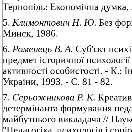
Тернопіль: Економічна думка, 
5.
Климонтович Н. Ю
. Без фор
Минск, 1986.
6.
Роменець В. А.
Суб'єкт психі
предмет історичноï психологіï 
активності особистості. - К.: 
Украïни, 1993. - С. 81 - 82.
7.
Серьожникова Р. К.
Креативн
детермінанта формування педа
майбутнього викладача // Науко
"Педагогіка, психологія і соціол