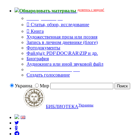
делитесь с миром!
Обнародовать материалы
Тип публикации
Статья, обзор, исследование
Книга
Художественная проза или поэзия
Запись в личном дневнике (блоге)
Фотодокументы
Файл(ы): PDF\DOC\RAR\ZIP и др.
Биография
Аудиокнига или иной звуковой файл
Дополнительные опции:
Создать голосование
Украина
Мир
Украины
БИБЛИОТЕКА