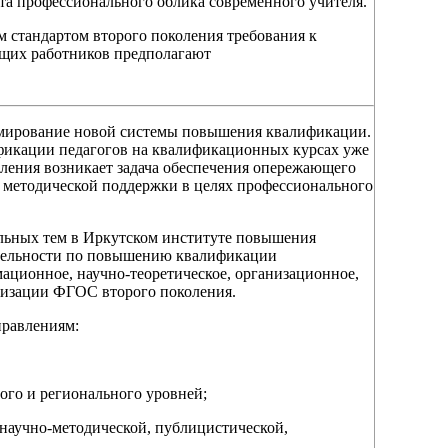
та профессионального облика современного учителя.
 стандартом второго поколения требования к
ящих работников предполагают
мирование новой системы повышения квалификации.
фикации педагогов на квалификационных курсах уже
оления возникает задача обеспечения опережающего
 методической поддержки в целях профессионального
ельных тем в Иркутском институте повышения
ятельности по повышению квалификации
ационное, научно-теоретическое, организационное,
ализации ФГОС второго поколения.
правлениям:
ого и регионального уровней;
 научно-методической, публицистической,