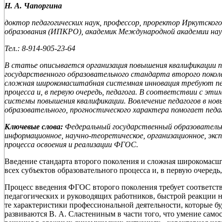
Н. А. Чапоргина
доктор педагогических наук, профессор, проректор Иркутско
образования (ИПКРО), академик Международной академии наук
Тел.: 8-914-905-23-64
В статье описывается организация повышения квалификации пе
государственного образовательного стандарта второго поколе
сложная широкомасштабная системная инновация требуют пер
процесса и, в первую очередь, педагога. В соответствии с эт
системы повышения квалификации. Вовлечение педагогов в нов
образовательного, прогностического характера помогает педа
Ключевые слова:
Федеральный государственный образовательн
информационное, научно-теоретическое, организационное, экс
процесса освоения и реализации ФГОС.
Введение стандарта второго поколения и сложная широкомасш
всех субъектов образовательного процесса и, в первую очередь,
Процесс введения ФГОС второго поколения требует соответст
педагогических и руководящих работников, быстрой реакции н
те характеристики профессиональной деятельности, которые б
развиваются В. А. Сластениным в части того, что умение сам