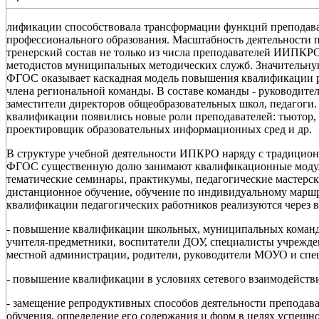
лификации способствовала трансформации функций преподав
профессионального образования. Масштабность деятельности
тренерский состав не только из числа преподавателей ИИПКР
методистов муниципальных методических служб. Значительную
ФГОС оказывает каскадная модель повышения квалификации ра
члена региональной команды. В составе команды - руководи
заместители директоров общеобразовательных школ, педагоги
квалификации появились новые роли преподавателей: тьютор, ф
проектировщик образовательных информационных сред и др.
В структуре учебной деятельности ИПКРО наряду с традици
ФГОС существенную долю занимают квалификационные модуль
тематические семинары, практикумы, педагогические мастерск
дистанционное обучение, обучение по индивидуальному маршр
квалификации педагогических работников реализуются через 
- повышение квалификации школьных, муниципальных команд, 
учителя-предметники, воспитатели ДОУ, специалисты учрежде
местной администрации, родители, руководители МОУО и спе
- повышение квалификации в условиях сетевого взаимодействи
- замещение репродуктивных способов деятельности преподав
обучения, определение его содержания и форм в целях успешн