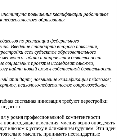
го института повышения квалификации работников
 педагогического образования
дагогов по реализации федерального
ния. Введение стандарта второго поколения,
естройки всех субъектов образовательного
им меняются задачи и направления деятельности
ые социальные проекты исследовательского,
гогу найти новый смысл собственной деятельности.
ый стандарт; повышение квалификации педагогов;
пертное, психолого-педагогическое сопровождение
табная системная инновация требуют перестройки
 педагога.
вия у ровня профессиональной компетентности
а происходящие изменения, умения верно определять
удут ключом к успеху в ближайшем будущем. Эти идеи
остоятельно мыслить, принимать нестандартные