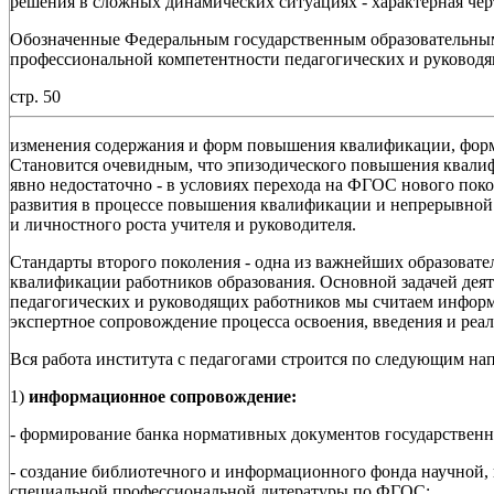
решения в сложных динамических ситуациях - характерная чер
Обозначенные Федеральным государственным образовательным
профессиональной компетентности педагогических и руковод
стр. 50
изменения содержания и форм повышения квалификации, фор
Становится очевидным, что эпизодического повышения квали
явно недостаточно - в условиях перехода на ФГОС нового пок
развития в процессе повышения квалификации и непрерывной
и личностного роста учителя и руководителя.
Стандарты второго поколения - одна из важнейших образоват
квалификации работников образования. Основной задачей де
педагогических и руководящих работников мы считаем информ
экспертное сопровождение процесса освоения, введения и ре
Вся работа института с педагогами строится по следующим на
1)
информационное сопровождение:
- формирование банка нормативных документов государственн
- создание библиотечного и информационного фонда научной,
специальной профессиональной литературы по ФГОС;