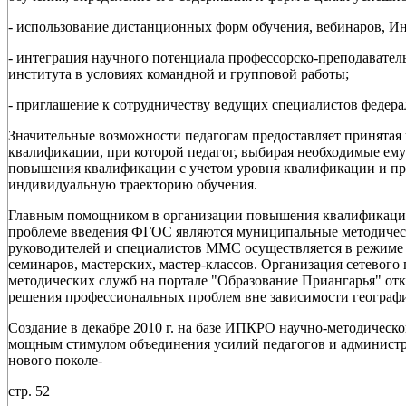
- использование дистанционных форм обучения, вебинаров, И
- интеграция научного потенциала профессорско-преподавател
института в условиях командной и групповой работы;
- приглашение к сотрудничеству ведущих специалистов федера
Значительные возможности педагогам предоставляет принята
квалификации, при которой педагог, выбирая необходимые ем
повышения квалификации с учетом уровня квалификации и пр
индивидуальную траекторию обучения.
Главным помощником в организации повышения квалификации 
проблеме введения ФГОС являются муниципальные методически
руководителей и специалистов ММС осуществляется в режим
семинаров, мастерских, мастер-классов. Организация сетевог
методических служб на портале "Образование Приангарья" о
решения профессиональных проблем вне зависимости географи
Создание в декабре 2010 г. на базе ИПКРО научно-методическ
мощным стимулом объединения усилий педагогов и администр
нового поколе-
стр. 52