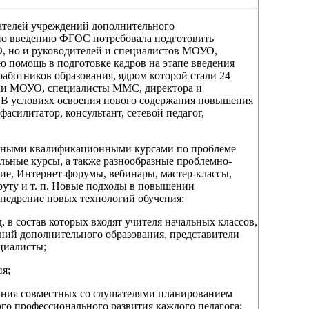
ателей учреждений дополнительного
 по введению ФГОС потребовала подготовить
О, но и руководителей и специалистов МОУО,
 помощь в подготовке кадров на этапе введения
ботников образования, ядром которой стали 24
тели МОУО, специалисты ММС, директора и
. В условиях освоения нового содержания повышения
асилитатор, консультант, сетевой педагог,
онными квалификационными курсами по проблеме
ные курсы, а также разнообразные проблемно-
ие, Интернет-форумы, вебинары, мастер-классы,
уту и т. п. Новые подходы в повышении
внедрение новых технологий обучения:
в состав которых входят учителя начальных классов,
ний дополнительного образования, представители
циалисты;
я;
ания совместных со слушателями планированием
ого профессионального развития каждого педагога;