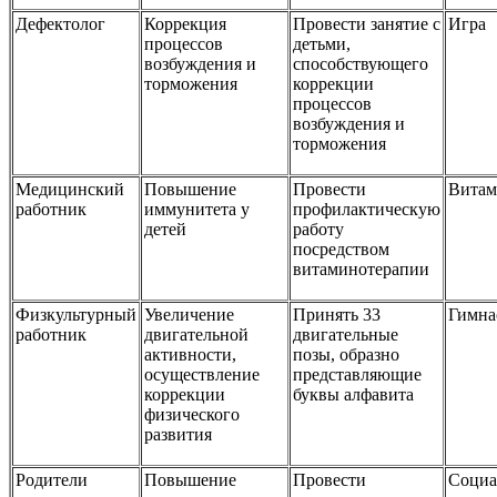
Дефектолог
Коррекция
Провести занятие с
Игра
процессов
детьми,
возбуждения и
способствующего
торможения
коррекции
процессов
возбуждения и
торможения
Медицинский
Повышение
Провести
Витам
работник
иммунитета у
профилактическую
детей
работу
посредством
витаминотерапии
Физкультурный
Увеличение
Принять 33
Гимна
работник
двигательной
двигательные
активности,
позы, образно
осуществление
представляющие
коррекции
буквы алфавита
физического
развития
Родители
Повышение
Провести
Социа