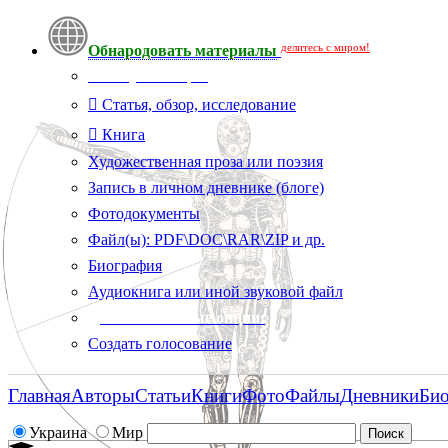
делитесь с миром!
Обнародовать материалы
Тип публикации
Статья, обзор, исследование
Книга
Художественная проза или поэзия
Запись в личном дневнике (блоге)
Фотодокументы
Файл(ы): PDF\DOC\RAR\ZIP и др.
Биография
Аудиокнига или иной звуковой файл
Дополнительные опции:
Создать голосование
Главная
Авторы
Статьи
Книги
Фото
Файлы
Дневники
Би
Украина
Мир