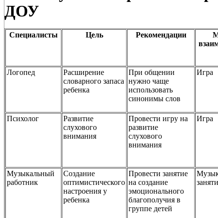
ДОУ
Специалисты
Цель
Рекомендации
М
взаи
Логопед
Расширение
При общении
Игра
словарного запаса
нужно чаще
ребенка
использовать
синонимы слов
Психолог
Развитие
Провести игру на
Игра
слухового
развитие
внимания
слухового
внимания
Музыкальный
Создание
Провести занятие
Музык
работник
оптимистического
на создание
занят
настроения у
эмоционального
ребенка
благополучия в
группе детей