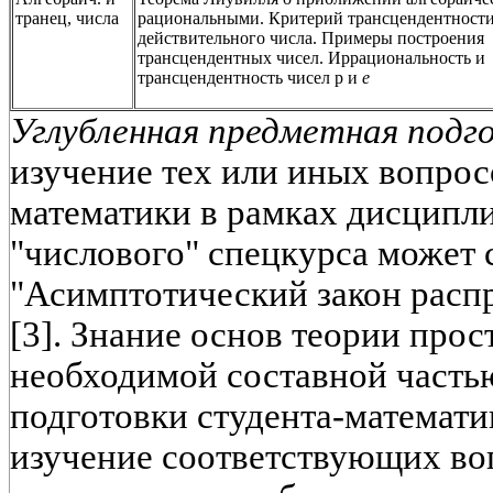
транец, числа
рациональными. Критерий трансцендентност
действительного числа. Примеры построения
трансцендентных чисел. Иррациональность и
трансцендентность чисел р и
е
Углубленная предметная подг
изучение тех или иных вопрос
математики в рамках дисципл
"числового" спецкурса может 
"Асимптотический закон расп
[3]. Знание основ теории прос
необходимой составной часть
подготовки студента-математи
изучение соответствующих воп