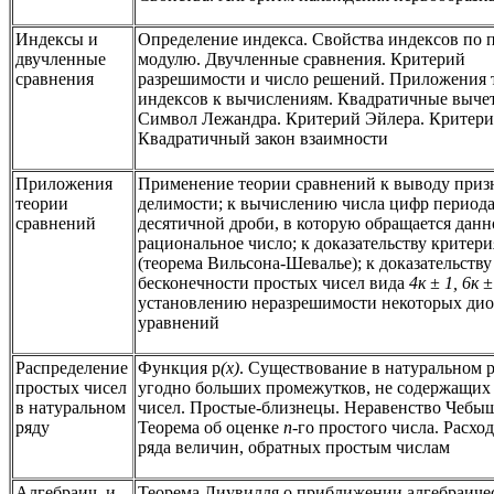
Индексы и
Определение индекса. Свойства индексов по 
двучленные
модулю. Двучленные сравнения. Критерий
сравнения
разрешимости и число решений. Приложения 
индексов к вычислениям. Квадратичные выче
Символ Лежандра. Критерий Эйлера. Критерий
Квадратичный закон взаимности
Приложения
Применение теории сравнений к выводу приз
теории
делимости; к вычислению числа цифр период
сравнений
десятичной дроби, в которую обращается данн
рациональное число; к доказательству критер
(теорема Вильсона-Шевалье); к доказательству
бесконечности простых чисел вида
4к ± 1, 6к ±
установлению неразрешимости некоторых ди
уравнений
Распределение
Функция р
(х)
. Существование в натуральном р
простых чисел
угодно больших промежутков, не содержащих
в натуральном
чисел. Простые-близнецы. Неравенство Чебыш
ряду
Теорема об оценке
n
-го простого числа. Расхо
ряда величин, обратных простым числам
Алгебраич. и
Теорема Лиувилля о приближении алгебраиче