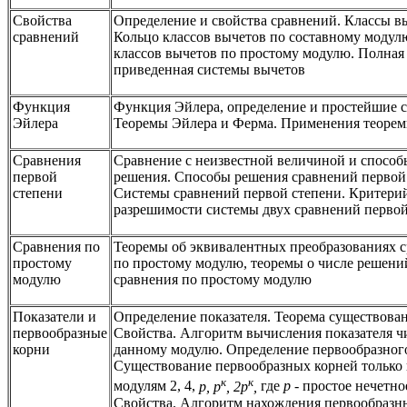
Свойства
Определение и свойства сравнений. Классы в
сравнений
Кольцо классов вычетов по составному модул
классов вычетов по простому модулю. Полная
приведенная системы вычетов
Функция
Функция Эйлера, определение и простейшие с
Эйлера
Теоремы Эйлера и Ферма. Применения теоре
Сравнения
Сравнение с неизвестной величиной и способ
первой
решения. Способы решения сравнений первой
степени
Системы сравнений первой степени. Критери
разрешимости системы двух сравнений первой
Сравнения по
Теоремы об эквивалентных преобразованиях 
простому
по простому модулю, теоремы о числе решени
модулю
сравнения по простому модулю
Показатели и
Определение показателя. Теорема существован
первообразные
Свойства. Алгоритм вычисления показателя ч
корни
данному модулю. Определение первообразного
Существование первообразных корней только
к
к
модулям 2, 4,
р, р
, 2р
,
где
р
- простое нечетно
Свойства. Алгоритм нахождения первообразн