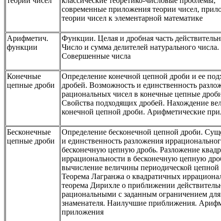
теории чисел
классические теоретико-числовые проблемы,
современные приложения теории чисел, прил
теории чисел к элементарной математике
Арифметич.
Функции. Целая и дробная часть действительн
функции
Число и сумма делителей натурального числа.
Совершенные числа
Конечные
Определение конечной цепной дроби и ее по
цепные дроби
дробей. Возможность и единственность разло
рациональных чисел в конечные цепные дроби
Свойства подходящих дробей. Нахождение в
конечной цепной дроби. Арифметические пр
Бесконечные
Определение бесконечной цепной дроби. Сущ
цепные дроби
и единственность разложения иррациональног
бесконечную цепную дробь. Разложение квад
иррациональности в бесконечную цепную дро
вычисление величины периодической цепной 
Теорема Лагранжа о квадратичных иррационал
теорема Дирихле о приближении действитель
рациональными с заданным ограничением для
знаменателя. Наилучшие приближения. Ариф
приложения