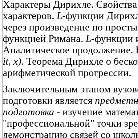
Характеры Дирихле. Свойства
характеров.
L
-функции Дирих
через произведение по простым
функцией Римана.
L
-функции 
Аналитическое продолжение.
it, x).
Теорема Дирихле о беско
арифметической прогрессии.
Заключительным этапом вузов
подготовки является
предметн
подготовка -
изучение матема
"профессиональной" точки зрен
демонстрацию связей со школ