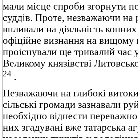
мали місце спроби згорнути 
суддів. Проте, незважаючи на 
впливали на діяльність копних 
офіційне визнання на вищому в
проіснували ще тривалий час 
Великому князівстві Литовськ
24
.
Незважаючи на глибокі витоки 
сільські громади зазнавали ру
необхідно віднести переважно
них згадувані вже татарська аг