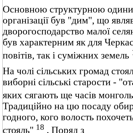
Основною структурною одини
організації був "дим", що явл
дворогосподарство малої селянс
був характерним як для Черкас
повітів, так і суміжних земель
На чолі сільських громад стоял
виборні сільські старости - "о
яких сягають ще часів монгол
Традиційно на цю посаду обир
годного, кого волость похочеть
18
стояль"
. Поряд з