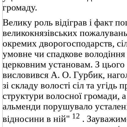
громаду.
Велику роль відіграв і факт п
великокнязівських пожалувань 
окремих дворогосподарств, сіл
умовне чи спадкове володіння 
церковним установам. З цього
висловився А. О. Гурбик, наг
зі складу волості сіл та угідь
структури волосної громади, 
альменди порушувало усталені
12
відносини в ній"
. Зауважим