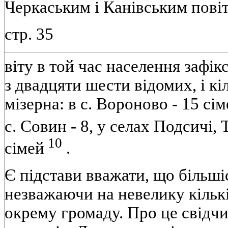
Черкаським і Канівським пові
стр. 35
віту в той час населення зафі
з двадцяти шести відомих, і кі
мізерна: в с. Вороново - 15 сім
с. Совин - 8, у селах Подсичі, 
10
сімей
.
Є підстави вважати, що більшіс
незважаючи на невелику кільк
окрему громаду. Про це свідчи