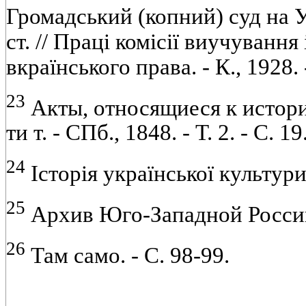
Громадський (копний) суд на У
ст. // Праці комісії виучування
вкраїнського права. - К., 1928. -
23
Акты, относящиеся к истори
ти т. - СПб., 1848. - Т. 2. - С. 19
24
Історія української культури...
25
Архив Юго-Западной России...
26
Там само. - С. 98-99.