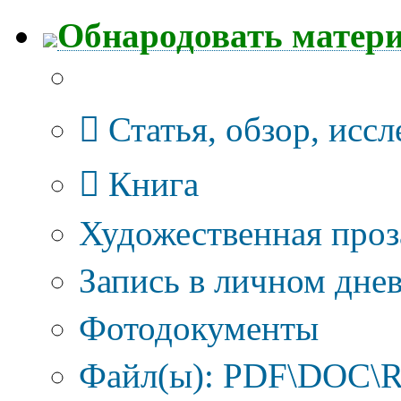
Обнародовать матер
Тип публикации
Статья, обзор, исс
Книга
Художественная проз
Запись в личном днев
Фотодокументы
Файл(ы): PDF\DOC\R