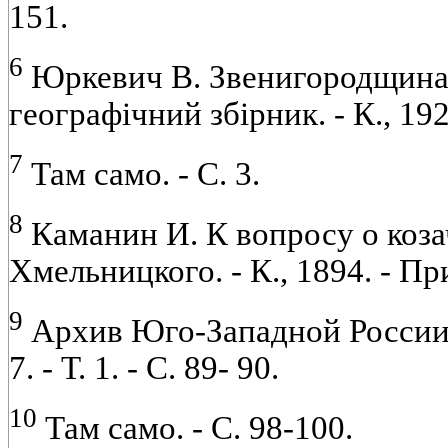
151.
6
Юркевич В. Звенигородщина в
географічний збірник. - К., 192
7
Там само. - С. 3.
8
Каманин И. К вопросу о коза
Хмельницкого. - К., 1894. - П
9
Архив Юго-Западной России: В 
7. - Т. 1. - С. 89- 90.
10
Там само. - С. 98-100.