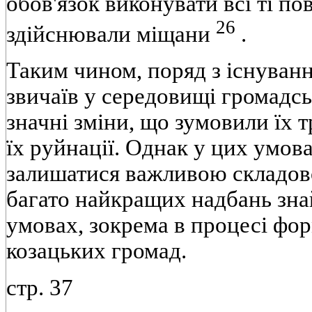
обов'язок виконувати всі ті по
26
здійснювали міщани
.
Таким чином, поряд з існуванн
звичаїв у середовищі громадсь
значні зміни, що зумовили їх 
їх руйнації. Однак у цих умо
залишатися важливою складово
багато найкращих надбань зна
умовах, зокрема в процесі фо
козацьких громад.
стр. 37