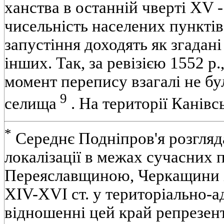
ханства в останній чверті XV -
чисельність населених пунктів
запустіння доходять як згадані 
інших. Так, за ревізією 1552 р.
момент перепису взагалі не бул
9
селища
. На території Канівс
*
Середнє Подніпров'я розгляда
локалізації в межах сучасних 
Переяславщиною, Черкащини і
XIV-XVI ст. у територіально-
відношенні цей край репрезен