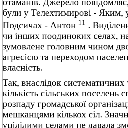
отаманів. Джерело повідомляє,
були у Телехтимирові - Яким, у
11
Подсичах - Антон
. Виділен
чи інших поодиноких селах, на
зумовлене головним чином дв
агресією та переходом населе
власність.
Так, внаслідок систематичних 
кількість сільських поселень с
розпаду громадської організац
мешканцями кількох сіл. Значн
уцілілими селами не давала зм