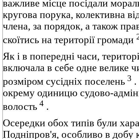
важливе місце посідали морал
кругова порука, колективна ві
члена, за порядок, а також пр
скоїтись на території громади
Як і в попередні часи, територ
включала в себе одне велике ч
3
розміром сусідніх поселень
.
окрему одиницю судово-адміні
4
волость
.
Осередки обох типів були хар
Подніпров'я, особливо в добу 