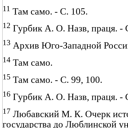
11
Там само. - С. 105.
12
Гурбик А. О. Назв, праця. - С
13
Архив Юго-Западной России..
14
Там само.
15
Там само. - С. 99, 100.
16
Гурбик А. О. Назв, праця. - С
17
Любавский М. К. Очерк ист
государства до Люблинской ун