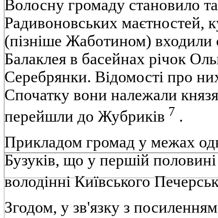
Волосну громаду становило та
Радивоновських маєтностей, к
(пізніше Жаботином) входили 
Балаклея в басейнах річок Ол
Серебрянки. Відомості про них
Спочатку вони належали князя
7
перейшли до Жубриків
.
Прикладом громад у межах од
Бузуків, що у першій половині
володінні Київського Печерсь
Згодом, у зв'язку з посилення