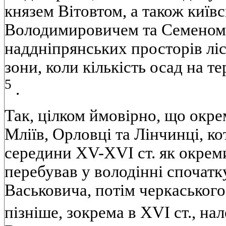
князем Вітовтом, а також киї
Володимировичем та Семеном
наддніпрянських просторів ліс
зони, коли кількість осад на т
5
.
Так, цілком ймовірно, що окре
Мліїв, Орловці та Лінчинці, к
середини XV-XVI ст. як окрем
перебував у володінні спочат
Васьковича, потім черкаського
пізніше, зокрема в XVI ст., н