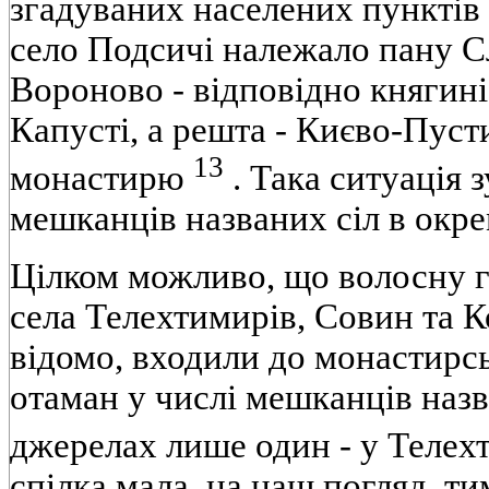
згадуваних населених пунктів 
село Подсичі належало пану Сл
Вороново - відповідно княгині
Капусті, а решта - Києво-Пус
13
монастирю
. Така ситуація
мешканців названих сіл в окре
Цілком можливо, що волосну 
села Телехтимирів, Совин та К
відомо, входили до монастирсь
отаман у числі мешканців назв
джерелах лише один - у Телех
спілка мала, на наш погляд, т