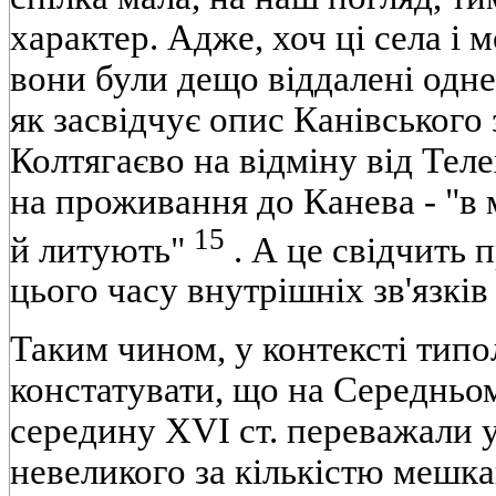
характер. Адже, хоч ці села і 
вони були дещо віддалені одне 
як засвідчує опис Канівського 
Колтягаєво на відміну від Те
на проживання до Канева - "в
15
й литують"
. А це свідчить 
цього часу внутрішніх зв'язкі
Таким чином, у контексті типо
констатувати, що на Середньом
середину XVI ст. переважали у
невеликого за кількістю мешка