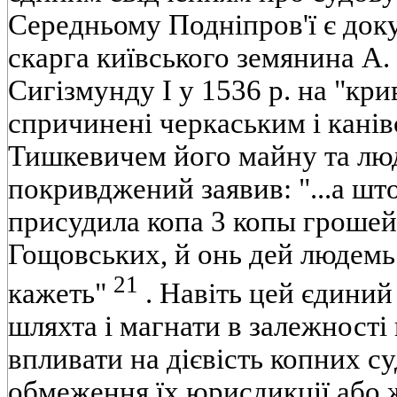
Середньому Подніпров'ї є док
скарга київського земянина А.
Сигізмунду І у 1536 р. на "кри
спричинені черкаським і кані
Тишкевичем його майну та люд
покривджений заявив: "...а шт
присудила копа 3 копы грошей
Гощовських, й онь дей людемь
21
кажеть"
. Навіть цей єдиний
шляхта і магнати в залежності 
впливати на дієвість копних с
обмеження їх юрисдикції або ж