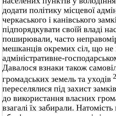
населених пунктів у володіння
додати політику місцевої адмін
черкаського і канівського замк
підпорядкувати своїй владі на
поширювали, часто неправомі
мешканців окремих сіл, що не 
адміністративне-господарськ
Давалося взнаки також самові
2
громадських земель та уходів
переселялися під захист замкі
до використання власних грома
взагалі їх забирали. Натомість