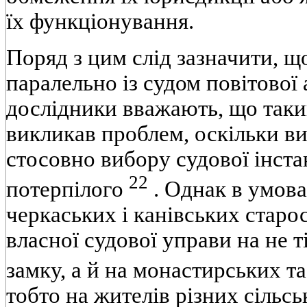
їх функціонування.
Поряд з цим слід зазначити, що
паралельно із судом повітової 
дослідники вважають, що таки
викликав проблем, оскільки в
стосовно вибору судової інста
22
потерпілого
. Однак в умова
черкаських і канівських стар
власної судової управи на не 
замку, а й на монастирських т
тобто на жителів різних сільс