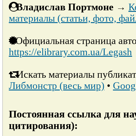
Владислав Портмоне
→
К
материалы (статьи, фото, фай
Официальная страница авто
https://elibrary.com.ua/Legash
Искать материалы публикат
Либмонстр (весь мир)
•
Goog
Постоянная ссылка для на
цитирования):