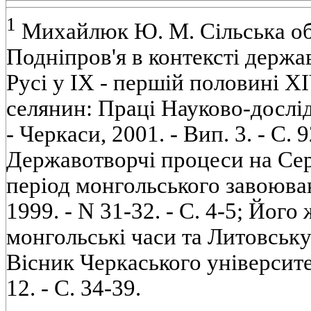
1
Михайлюк Ю. М. Сільська о
Подніпров'я в контексті держа
Русі у IX - першій половині XI
селянин: Праці Науково-дослід
- Черкаси, 2001. - Вип. 3. - С. 
Державотворчі процеси на Сер
період монгольського завоюванн
1999. - N 31-32. - С. 4-5; Його
монгольські часи та Литовську 
Вісник Черкаського університет
12. - С. 34-39.