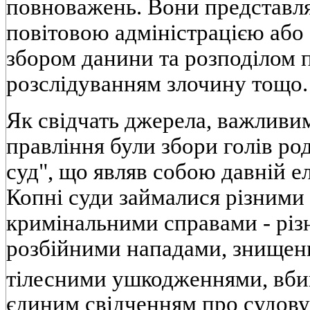
повноважень. Вони представл
повітовою адміністрацією або
збором данини та розподілом 
розслідуванням злочину тощо.
Як свідчать джерела, важливи
правління були збори голів род
суд", що являв собою давній е
Копні суди займалися різними
кримінальними справами - різ
розбійними нападами, знищен
тілесними ушкодженнями, вби
єдиним свідченням про судову