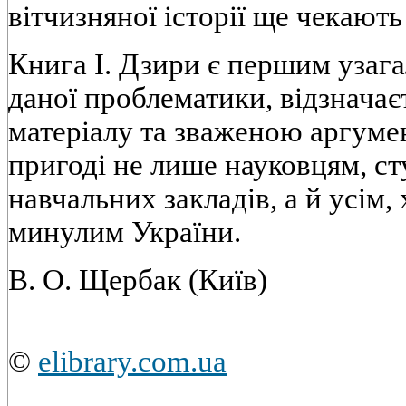
вiтчизняної iсторiї ще чекають
Книга I. Дзири є першим узаг
даної проблематики, вiдзначає
матерiалу та зваженою аргуме
пригодi не лише науковцям, с
навчальних закладiв, а й усiм,
минулим України.
В. О. Щербак (Київ)
©
elibrary.com.ua