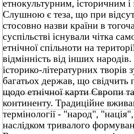
етнокультурним, iсторичним i
Слушною є теза, що при вiдсут
стосовно назви країни в того
суспiльствi iснували чiтка сам
етнiчної спiльноти на територi
вiдмiннiсть вiд iнших народiв
iсторико-лiтературних творiв 
багатьох держав, що свiдчить 
щодо етнiчної карти Європи та
континенту. Традицiйне вжива
термiнологiї - "народ", "нацiя",
наслiдком тривалого формуван