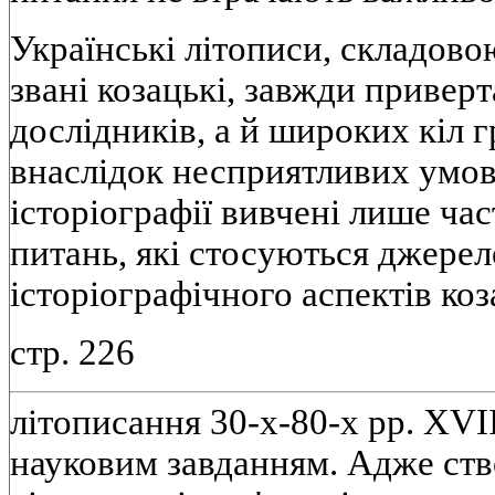
Українськi лiтописи, складово
званi козацькi, завжди привер
дослiдникiв, а й широких кiл 
внаслiдок несприятливих умов
iсторiографiї вивченi лише ча
питань, якi стосуються джерел
iсторiографiчного аспектiв ко
стр. 226
лiтописання 30-х-80-х рр. XVII
науковим завданням. Адже ство