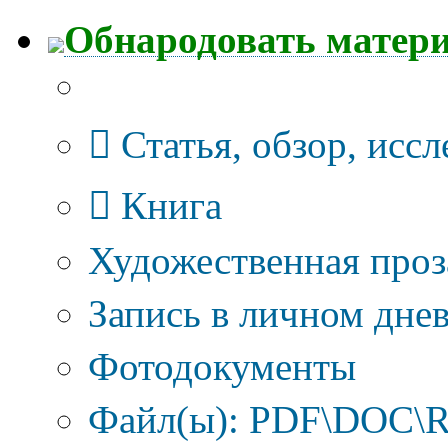
Обнародовать матер
Тип публикации
Статья, обзор, исс
Книга
Художественная проз
Запись в личном днев
Фотодокументы
Файл(ы): PDF\DOC\R