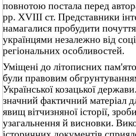
повнотою постала перед автор
рр. XVIII ст. Представники iнт
намагалися пробудити почуття
українцями незалежно вiд соцi
регiональних особливостей.
Умiщенi до лiтописних пам'ят
були правовим обгрунтуванням
Української козацької держави
значний фактичний матерiал дл
явищ вiтчизняної iсторiї, зроб
узагальнення й висновки. Вик
iсторичних документiв сприяло