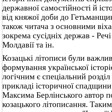
державної самостiйностi й iст
вiд княжої доби до Гетьманщи
також читача з основними вiха
зокрема сусiднiх держав - Речi
Молдавiї та iн.
Козацькi лiтописи були важл
формування української iсторi
логiчним є спецiальний роздiл
прикладi iсторичної спадщин
Максима Берлiнського автор п
козацького лiтописання. Таки