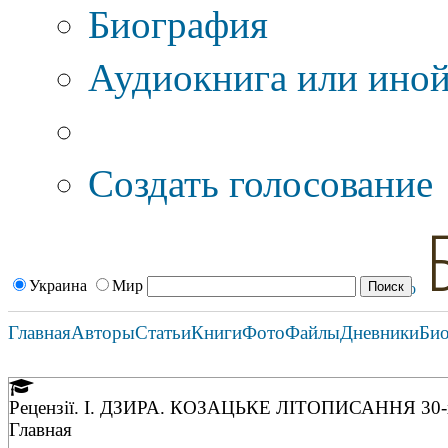
Биография
Аудиокнига или иной
Дополнительные оп
Создать голосование
Украина
Мир
Главная
Авторы
Статьи
Книги
Фото
Файлы
Дневники
Би
Рецензiї. I. ДЗИРА. КОЗАЦЬКЕ ЛIТОПИСАННЯ 3
Главная