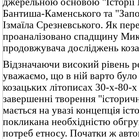
джерельною основою "Iсторiї 
Бантиша-Каменського та "Запо
Iзмаїла Срезневського. Як пер
проаналiзовано спадщину Мик
продовжувача дослiджень коза
Вiдзначаючи високий рiвень р
уважаємо, що в нiй варто було
козацьких лiтописах 30-х-80-х 
завершеннi творення "iсторичн
мається на увазi концепцiя iс
покликана необхiднiстю обгр
потреб етносу. Початки ж автон