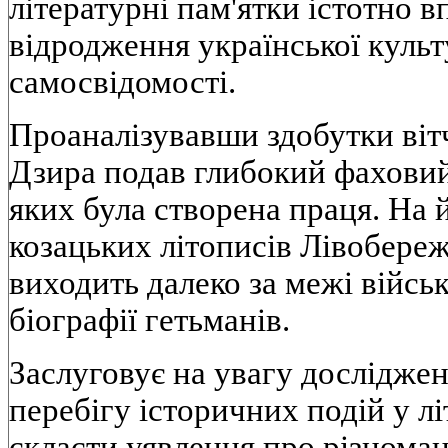
лiтературнi пам'ятки iстотно 
вiдродження української культ
самосвiдомостi.
Проаналiзувавши здобутки вiтчи
Дзира подав глибокий фаховий 
яких була створена праця. На 
козацьких лiтописiв Лiвобереж
виходить далеко за межi вiйськ
бiографiї гетьманiв.
Заслуговує на увагу дослiдже
перебiгу iсторичних подiй у л
скласти уявлення про рiзноман