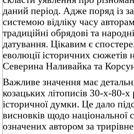
даний перiод. Адже поряд iз 
системою вiдлiку часу автора
традицiйнi обрядовi та народн
датування. Цiкавим є спостере
еволюцiї iсторичних сюжетiв 
Северина Наливайка та Корсун
Важливе значення має детальн
козацьких лiтописiв 30-х-80-х р
iсторичної думки. Це дало пiд
висновкiв щодо нацiональної с
означених автором за трирiвн