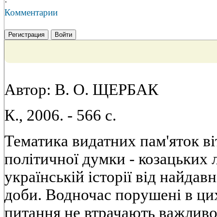
·
Комментарии
Регистрация
Войти
Автор: В. О. ЩЕРБАК
К., 2006. - 566 с.
Тематика видатних пам'яток вi
полiтичної думки - козацьких 
українськiй iсторiї вiд найдав
доби. Водночас порушенi в ци
питання не втрачають важливос