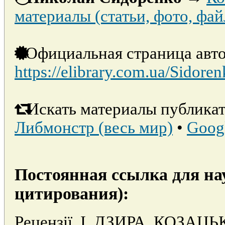
материалы (статьи, фото, фай
Официальная страница авто
https://elibrary.com.ua/Sidore
Искать материалы публикат
Либмонстр (весь мир)
•
Goog
Постоянная ссылка для на
цитирования):
Рецензiї. I. ДЗИРА. КОЗА