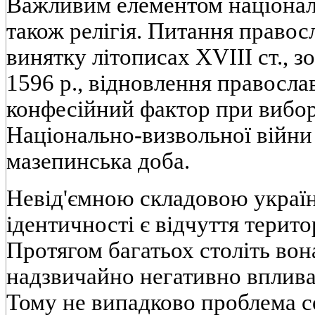
Важливим елементом нацiональ
також релiгiя. Питання правосл
винятку лiтописах XVIII ст., з
1596 р., вiдновлення православн
конфесiйний фактор при вибор
Нацiонально-визвольної вiйни 
мазепинська доба.
Невiд'ємною складовою україн
iдентичностi є вiдчуття терито
Протягом багатьох столiть вон
надзвичайно негативно вплива
Тому не випадково проблема с