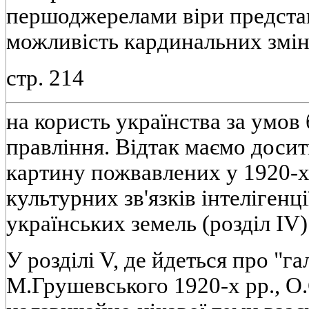
першоджерелами вiри представ
можливiсть кардинальних змi
стр. 214
на користь українства за умов
правлiння. Вiдтак маємо досит
картину пожвавлених у 1920-х-
культурних зв'язкiв iнтелiгенц
українських земель (роздiл IV)
У роздiлi V, де йдеться про "г
М.Грушевського 1920-х pp., О