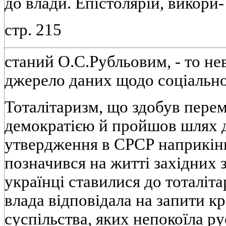
до влади. Епiстолярiй, викори-
стр. 215
станий О.С.Рубльовим, - то не
джерело даних щодо соцiальног
Тоталiтаризм, що здобув перем
демократiєю й пройшов шлях д
утвердження в СРСР наприкiнцi
позначився на життi захiдних 
українцi ставилися до тоталiта
влада вiдповiдала на запити к
суспiльства, яких непокоїла ру