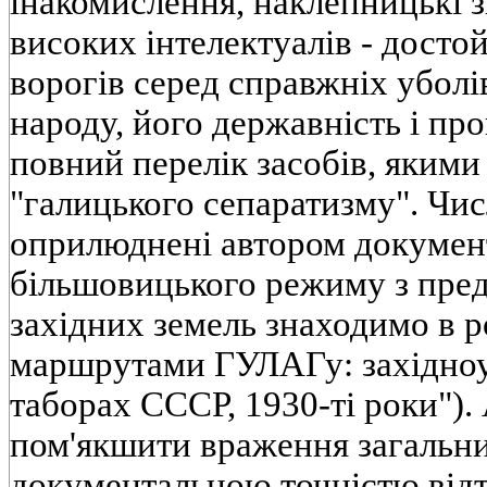
iнакомислення, наклепницькi 
високих iнтелектуалiв - досто
ворогiв серед справжнiх уболi
народу, його державнiсть i про
повний перелiк засобiв, якими
"галицького сепаратизму". Чис
оприлюдненi автором докумен
бiльшовицького режиму з пред
захiдних земель знаходимо в р
маршрутами ГУЛАГу: захiдноук
таборах СССР, 1930-тi роки").
пом'якшити враження загальни
документальною точнiстю вiд