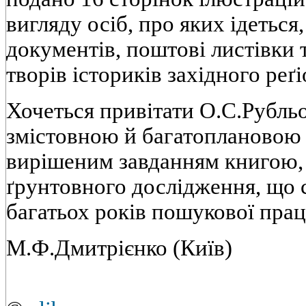
вигляду осiб, про яких iдеться
документiв, поштовi листiвки 
творiв iсторикiв захiдного реґi
Хочеться привiтати О.С.Рубль
змiстовною й багатоплановою 
вирiшеним завданням книгою, а
ґрунтовного дослiдження, що 
багатьох рокiв пошукової працi
М.Ф.Дмитрiєнко (Київ)