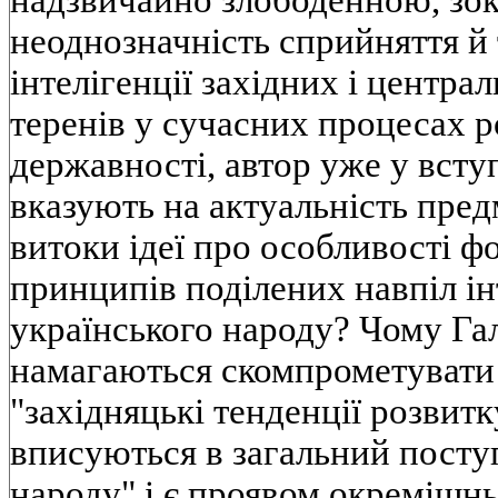
надзвичайно злободенною, зок
неоднозначнiсть сприйняття й 
iнтелiгенцiї захiдних i центра
теренiв у сучасних процесах 
державностi, автор уже у всту
вказують на актуальнiсть пред
витоки iдеї про особливостi ф
принципiв подiлених навпiл iн
українського народу? Чому Га
намагаються скомпрометувати
"захiдняцькi тенденцiї розвитк
вписуються в загальний посту
народу" i є проявом окремiшнь