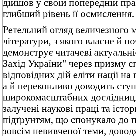
дiйшов у своїй попереднiй прац
глибший рiвень її осмислення.
Ретельний огляд величезного 
лiтератури, з якого власне й п
демонструє читачевi актуальнi
Захiд України" через призму с
вiдповiдних дiй елiти нацiї на
а й переконливо доводить сту
широкомасштабних дослiдниць
залученi науковi працi та iсто
пiдґрунтям, що спонукало до п
зовсiм невивченої теми, дово