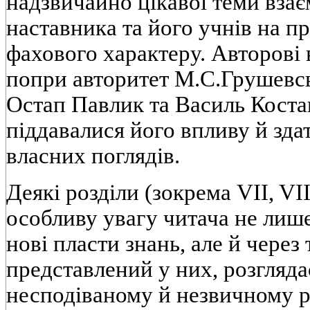
надзвичайно цiкавої теми вза
наставника та його учнiв на п
фахового характеру. Авторовi 
попри авторитет М.С.Грушевсь
Остап Павлик та Василь Кост
пiддавалися його впливу й зда
власних поглядiв.
Деякi роздiли (зокрема VII, VI
особливу увагу читача не лиш
новi пласти знань, але й через 
представлений у них, розгляда
несподiваному й незвичному ра