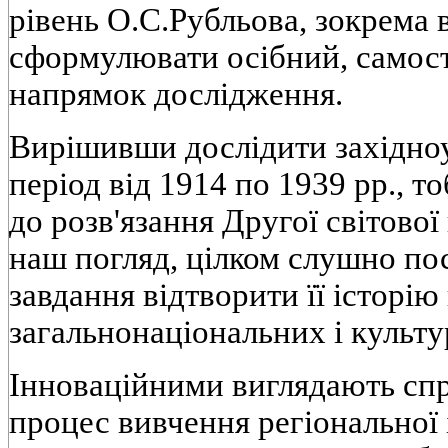
рiвень О.С.Рубльова, зокрема в
сформулювати осiбний, самост
напрямок дослiдження.
Вирiшивши дослiдити захiдноу
перiод вiд 1914 по 1939 pp., т
до розв'язання Другої свiтової
наш погляд, цiлком слушно по
завдання вiдтворити її iсторiю
загальнонацiональних i культу
Iнновацiйними виглядають сп
процес вивчення регiональної 