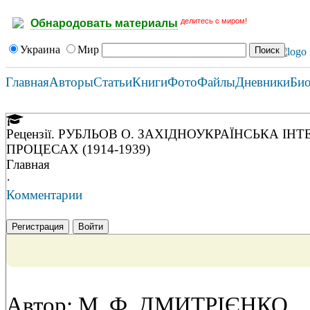
делитесь с миром!
Обнародовать материалы
Украина
Мир
Главная
Авторы
Статьи
Книги
Фото
Файлы
Дневники
Би
Рецензiї. РУБЛЬОВ О. ЗАХIДНОУКРАЇНСЬКА 
ПРОЦЕСАХ (1914-1939)
Главная
·
Комментарии
Регистрация
Войти
Автор: М. Ф. ДМИТРIЄНКО