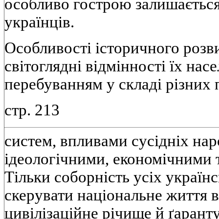
особливо гострою залишається
українцiв.
Особливостi iсторичного розви
свiтогляднi вiдмiнностi їх на
перебуванням у складi рiзних
стр. 213
систем, впливами сусiднiх наро
iдеологiчними, економiчними
Тiльки соборнiсть усiх україн
скерувати нацiональне життя 
цивiлiзацiйне рiчище й ґарант