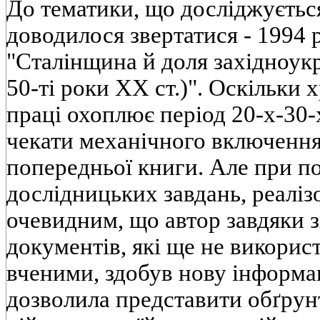
До тематики, що дослiджується
доводилося звертатися - 1994 
"Сталiнщина й доля захiдноукра
50-тi роки XX ст.)". Оскiльки 
працi охоплює перiод 20-х-30-
чекати механiчного включення 
попередньої книги. Але при по
дослiдницьких завдань, реалiз
очевидним, що автор завдяки 
документiв, якi ще не викори
вченими, здобув нову iнформац
дозволила представити обґрунт