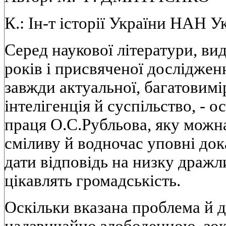
К.: Iн-т iсторiї України НАН Ук
Серед наукової лiтератури, ви
рокiв i присвяченої дослiдже
завжди актуальної, багатовимi
iнтелiгенцiя й суспiльство, - 
праця О.С.Рубльова, яку можн
смiливу й водночас уповнi док
дати вiдповiдь на низку дражл
цiкавлять громадськiсть.
Оскiльки вказана проблема й 