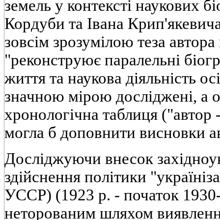
земель у контекстi наукових б
Кордуби та Iвана Крип'якевича
зовсiм зрозумiлою теза автора 
"реконструює паралельнi бiогр
життя та наукова дiяльнiсть осi
значною мiрою дослiдженi, а 
хронологiчна таблиця ("автор - 
могла б доповнити висновки а
Дослiджуючи внесок захiдноукр
здiйснення полiтики "українiзац
УССР) (1923 р. - початок 1930
неторованим шляхом виявленн