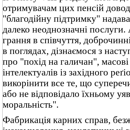
отримувачам цих пенсiй довод
"благодiйну пiдтримку" надава
далеко неоднозначнi послуги. 
грання в спiвчуття, доброчинн
в поглядах, дiзнаємося з насту
про "похiд на галичан", масовi
iнтелектуалiв iз захiдного реґ
викорiнити все те, що супереч
або не вiдповiдало їхньому уя
моральнiсть".
Фабрикацiя карних справ, без