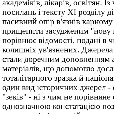
академiкiв, лiкарiв, освiтян. 
посилань i тексту XI роздiлу д
пасивний опiр в'язнiв карному
прищепити засудженим "нову вi
порiвнює вiдомостi, поданi в 
колишнiх ув'язнених. Джерел
стали доречним доповненням 
матерiалiв, що допомогло досл
тоталiтарного зразка й нацiона
один вид iсторичних джерел -
"зекiв" - нi з чим не порiвнян
однозначною констатацiєю пози