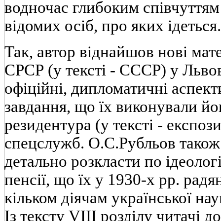
водночас глибоким спiвчуттям 
вiдомих осiб, про яких iдеться.
Так, автор вiднайшов новi мат
СРСР (у текстi - СССР) у Львов
офiцiйнi, дипломатичнi аспекти
завдання, що їх виконували йо
резидентура (у текстi - експоз
спецслужб. О.С.Рубльов також 
детально розкласти по iдеолог
пенсiї, що їх у 1930-х pp. рад
кiльком дiячам української на
Iз тексту VIII роздiлу читачi д