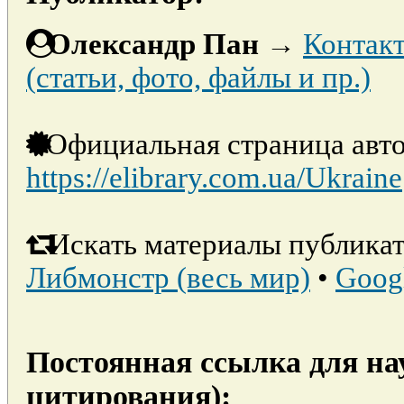
Олександр Пан
→
Контакт
(статьи, фото, файлы и пр.)
Официальная страница авто
https://elibrary.com.ua/Ukraine
Искать материалы публикат
Либмонстр (весь мир)
•
Goog
Постоянная ссылка для на
цитирования):