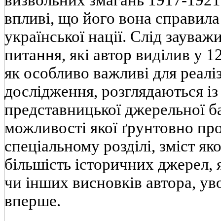
визвольних змагань 1917-1921
впливi, що його вона справил
української нацiї. Слiд зауважи
питання, якi автор видiлив у 12
як особливо важливi для реалi
дослiдження, розглядаються i
представницької джерельної б
можливостi якої ґрунтовно пр
спецiальному роздiлi, змiст як
бiльшiсть iсторичних джерел, 
чи iнших висновкiв автора, ув
вперше.