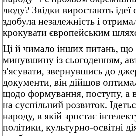
люду? Звiдки виростають iдеї 
здобула незалежнiсть i отрима
крокувати європейським шлях
Цi й чимало iнших питань, що 
минувшину iз сьогоденням, ав
з'ясувати, звернувшись до дж
документи, вiн дiйшов оптима
щодо формування, поступу, а в
на суспiльний розвиток. Iдеть
народу, в якiй зростає iнтелект
полiтики, культурно-освiтнi дi