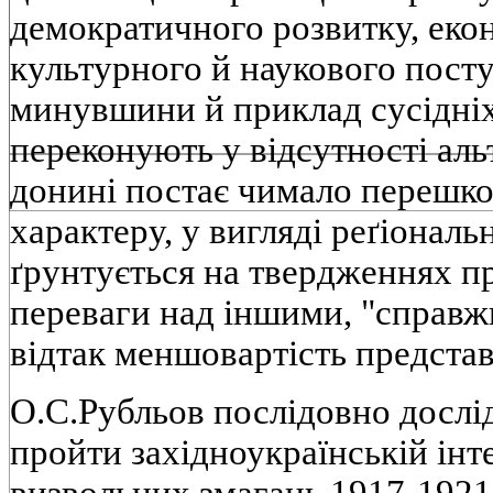
демократичного розвитку, еко
культурного й наукового посту
минувшини й приклад сусiднiх 
переконують у вiдсутностi аль
донинi постає чимало перешко
характеру, у виглядi реґiональ
ґрунтується на твердженнях пр
переваги над iншими, "справжн
вiдтак меншовартiсть предста
О.С.Рубльов послiдовно дослi
пройти захiдноукраїнськiй iнте