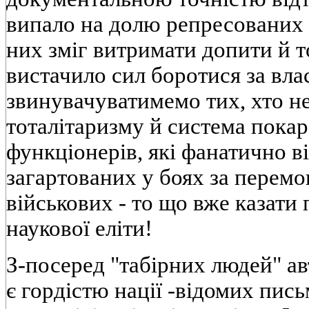
випало на долю репресованих у
них змiг витримати допити й то
вистачило сил боротися за влас
звинувачуватимемо тих, хто н
тоталiтаризму й система пока
функцiонерiв, якi фанатично вi
загартованих у боях за перемо
вiйськових - то що вже казати
наукової елiти!
З-посеред "табiрних людей" авт
є гордiстю нацiї -вiдомих пись