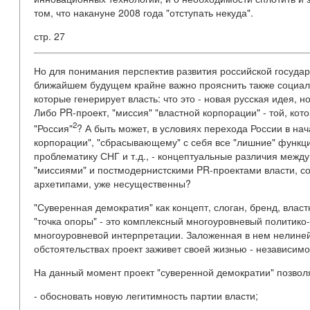
том, что накануне 2008 года "отступать некуда".
стр. 27
Но для понимания перспектив развития российской государ
ближайшем будущем крайне важно прояснить также социаль
которые генерирует власть: что это - новая русская идея,
Либо PR-проект, "миссия" "властной корпорации" - той, к
2
"Россия"
? А быть может, в условиях перехода России в нача
корпорации", "сбрасывающему" с себя все "лишние" функци
проблематику СНГ и т.д., - концептуальные различия меж
"миссиями" и постмодернистскими PR-проектами власти, 
архетипами, уже несущественны?
"Суверенная демократия" как концепт, слоган, бренд, влас
"точка опоры" - это комплексный многоуровневый политико-
многоуровневой интерпретации. Заложенная в нем нелиней
обстоятельствах проект заживет своей жизнью - независимо 
На данный момент проект "суверенной демократии" позвол
- обосновать новую легитимность партии власти;