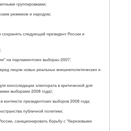
литными группировками;
еским режимом и народом;
ны сохранять следующий президент России и
;
сии" на парламентских выборах-2007;
еред лицом новых реальных внешнеполитических и
 для консолидации электората в критической для
скими выборами 2008 года);
 в контексте президентских выборов 2008 года;
ространства публичной политики;
России, санкционировать борьбу с "березовыми