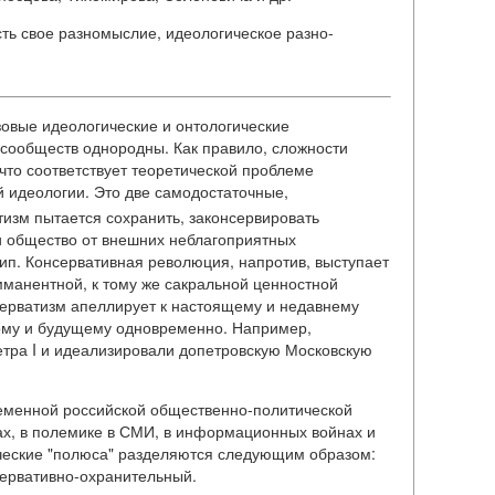
сть свое разномыслие, идеологическое разно-
зовые идеологические и онтологические
х сообществ однородны. Как правило, сложности
что соответствует теоретической проблеме
 идеологии. Это две самодостаточные,
тизм пытается сохранить, законсервировать
и общество от внешних неблагоприятных
тип. Консервативная революция, напротив, выступает
манентной, к тому же сакральной ценностной
серватизм апеллирует к настоящему и недавнему
ому и будущему одновременно. Например,
ра I и идеализировали допетровскую Московскую
ременной российской общественно-политической
ах, в полемике в СМИ, в информационных войнах и
ические "полюса" разделяются следующим образом:
сервативно-охранительный.