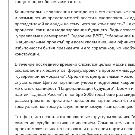
конце концов обессмысливается.
Концептуальные заявления президента и его ежегодные п
и размышления представителей власти и околовластных ид
президентской команды на тему: чего же хочет власть? - ак
процесса, так и для моделирования будущего. Ведь словос
"управляемая демократия", "удвоение ВВП", "сбережение н
"национальные проекты" при всем своем внешнем официозе
избыточности бытия президента и его соратников, но необ
конструкции.
В течение последнего времени сложился целый массив выск
околовластных экспертов, формулировок в программных до
"суверенной демократии". Среди них центральными можно 
слушателями Центра партийной учебы и подготовки кадров 
же статью-манифест "Национализация будущего". Время и 
партии "Единая Россия", в ноябре 2006 года) еще раз свиде
рассматривать не просто как идеологию партии власти, но 
текстуально-контекстуальную политическую квинтэссенцию
Тот факт, что власть и околовластные структуры занялись "
сомнения, сугубо позитивным явлением. Сама деятельност
проекта может свидетельствовать и о желании партии влас
инновационных технологий, и о необходимости сплотить и 