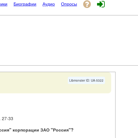
ники
Биографии
Аудио
Опросы
Libmonster ID: UA-5322
. 27-33
иссия" корпорации ЗАО "Россия"?