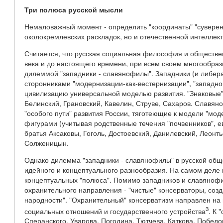
Три полюса русской мысли
Немаловажный момент - определить "координаты" "суверенн
околокремлевских раскладок, но и отечественной интеллект
Считается, что русская социальная философия и обществен
века и до настоящего времени, при всем своем многообраз
дилеммой "западники - славянофилы". Западники (и либе
сторонниками "модернизации-как-вестернизации", "западно
цивилизацию универсальной моделью развития. "Знаковые"
Белинский, Грановский, Кавелин, Струве, Сахаров. Славян
"особого пути" развития России, тяготеющие к модели "мо
фигурами (учитывая родственные течения "почвенников", ев
братья Аксаковы, Гоголь, Достоевский, Данилевский, Леонт
Солженицын.
Однако дилемма "западники - славянофилы" в русской общ
идейного и концептуального разнообразия. На самом деле 
концептуальных "полюса". Помимо западников и славянофи
охранительного направления - "чистые" консерваторы, со
народности". "Охранительный" консерватизм направлен н
3
социальных отношений и государственного устройства
. К 
Сперанского, Уварова, Погодина, Тютчева, Каткова, Побед