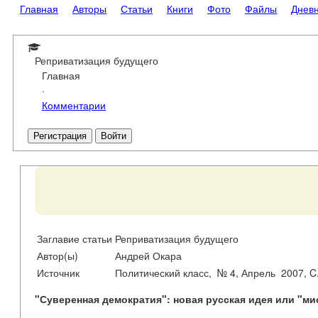
Главная
Авторы
Статьи
Книги
Фото
Файлы
Днев
Реприватизация будущего
Главная
·
Комментарии
Регистрация
Войти
Заглавие статьи
Реприватизация будущего
Автор(ы)
Андрей Окара
Источник
Политический класс, № 4, Апрель 2007, C
"Суверенная демократия": новая русская идея или "м