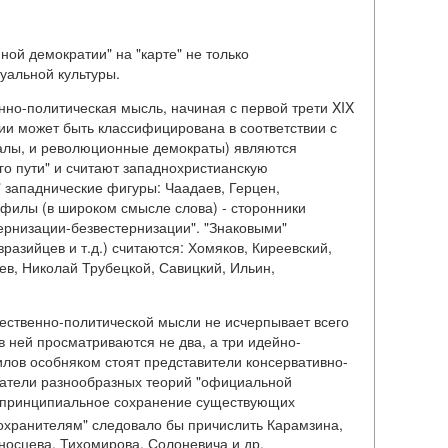
ой демократии" на "карте" не только
уальной культуры.
но-политическая мысль, начиная с первой трети XIX
ии может быть классифицирована в соответствии с
ралы, и революционные демократы) являются
го пути" и считают западнохристианскую
 западнические фигуры: Чаадаев, Герцен,
офилы (в широком смысле слова) - сторонники
дернизации-безвестернизации". "Знаковыми"
разийцев и т.д.) считаются: Хомяков, Киреевский,
ьев, Николай Трубецкой, Савицкий, Ильин,
ественно-политической мысли не исчерпывает всего
в ней просматриваются не два, а три идейно-
лов особняком стоят представители консервативно-
здатели разнообразных теорий "официальной
а принципиальное сохранение существующих
"охранителям" следовало бы причислить Карамзина,
оносцева, Тихомирова, Солоневича и др.