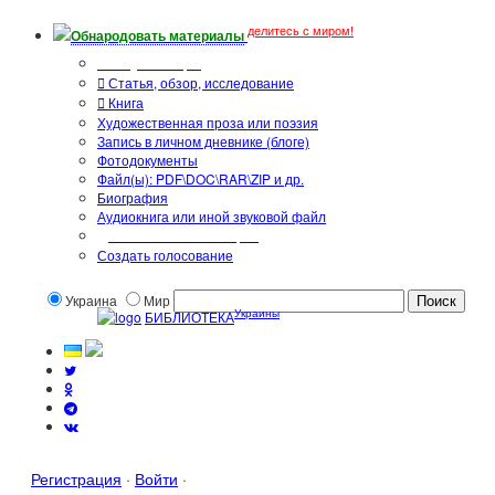
делитесь с миром!
Обнародовать материалы
Тип публикации
Статья, обзор, исследование
Книга
Художественная проза или поэзия
Запись в личном дневнике (блоге)
Фотодокументы
Файл(ы): PDF\DOC\RAR\ZIP и др.
Биография
Аудиокнига или иной звуковой файл
Дополнительные опции:
Создать голосование
Украина
Мир
Украины
БИБЛИОТЕКА
Регистрация
·
Войти
·