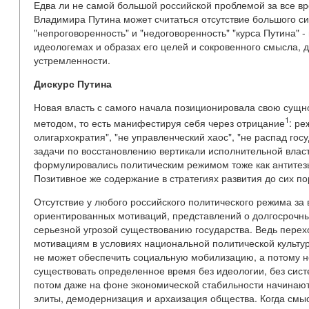
Едва ли не самой большой российской проблемой за все в
Владимира Путина может считаться отсутствие большого си
"непроговоренность" и "недоговоренность" "курса Путина" 
идеологемах и образах его целей и сокровенного смысла, 
устремленности.
Дискурс Путина
Новая власть с самого начала позиционировала свою сущно
1
методом, то есть манифестируя себя через отрицание
: ре
олигархократия", "не управленческий хаос", "не распад гос
задачи по восстановлению вертикали исполнительной влас
формулировались политическим режимом тоже как антитез
Позитивное же содержание в стратегиях развития до сих по
Отсутствие у любого российского политического режима за
ориентированных мотиваций, представлений о долгосрочны
серьезной угрозой существованию государства. Ведь перех
мотивациям в условиях национальной политической культу
не может обеспечить социальную мобилизацию, а потому н
существовать определенное время без идеологии, без сис
потом даже на фоне экономической стабильности начинают
элиты, демодернизация и архаизация общества. Когда смы