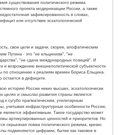
ремя существования политического режима
стемного проекта модернизации России, а также
- недостаточная зафиксированность в словах,
дефицит или отсутствие эсхатологической
сть, свои цели и задачи, скорее, апофатическим
жим Путина - это "не ельцинизм", "не
ударства", "не сдача международных позиций". И
ти и возрождению внешнеполитической субъектности
ы по отношению к реалиям времен Бориса Ельцина.
р остается в дефиците.
 всю историю России неких высших, эсхатологически
х целях и смыслах развития страны является
од к сугубо прагматическим, утилитарным
ры, учитывая инфраструктурные особенности России,
е является эффективным. Такое государство может
темы артикулированных ценностей и приоритетов. Но
ся серьезная ломка политического режима, кризис
слы подменяются цифрами, бытие как таковое в