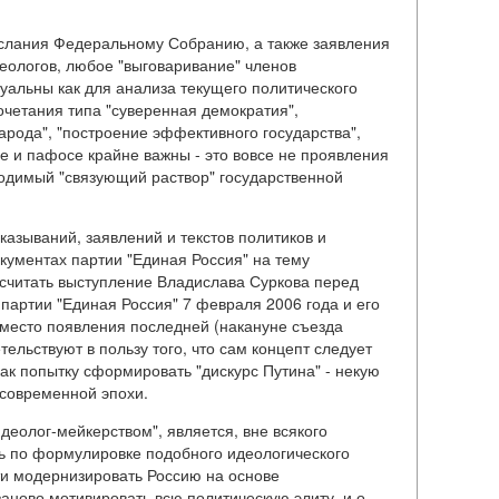
ослания Федеральному Собранию, а также заявления
еологов, любое "выговаривание" членов
туальны как для анализа текущего политического
очетания типа "суверенная демократия",
арода", "построение эффективного государства",
 и пафосе крайне важны - это вовсе не проявления
ходимый "связующий раствор" государственной
азываний, заявлений и текстов политиков и
кументах партии "Единая Россия" на тему
считать выступление Владислава Суркова перед
партии "Единая Россия" 7 февраля 2006 года и его
место появления последней (накануне съезда
тельствуют в пользу того, что сам концепт следует
как попытку сформировать "дискурс Путина" - некую
 современной эпохи.
идеолог-мейкерством", является, вне всякого
ь по формулировке подобного идеологического
ти модернизировать Россию на основе
заново мотивировать всю политическую элиту, и о