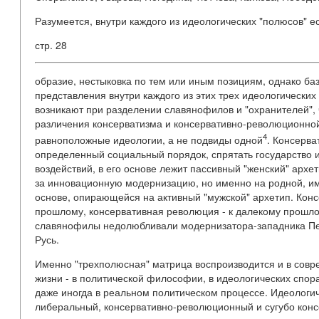
Разумеется, внутри каждого из идеологических "полюсов" е
стр. 28
образие, нестыковка по тем или иным позициям, однако ба
представления внутри каждого из этих трех идеологически
возникают при разделении славянофилов и "охранителей", 
различения консерватизма и консервативно-революционной
4
равноположные идеологии, а не подвиды одной
. Консерва
определенный социальный порядок, спрятать государство 
воздействий, в его основе лежит пассивный "женский" архе
за инновационную модернизацию, но именно на родной, им
основе, опирающейся на активный "мужской" архетип. Кон
прошлому, консервативная революция - к далекому прошл
славянофилы недолюбливали модернизатора-западника Пет
Русь.
Именно "трехполюсная" матрица воспроизводится и в сов
жизни - в политической философии, в идеологических спор
даже иногда в реальном политическом процессе. Идеолог
либеральный, консервативно-революционный и сугубо кон