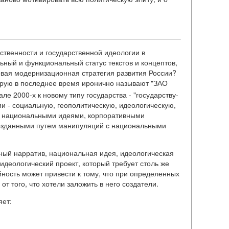
ственности и государственной идеологии в
ный и функциональный статус текстов и концептов,
 новая модернизационная стратегия развития России?
оторую в последнее время иронично называют "ЗАО
ле 2000-х к новому типу государства - "государству-
и - социальную, геополитическую, идеологическую,
ду национальными идеями, корпоративными
созданными путем манипуляций с национальными
тный нарратив, национальная идея, идеологическая
идеологический проект, который требует столь же
ность может привести к тому, что при определенных
от того, что хотели заложить в него создатели.
яет: