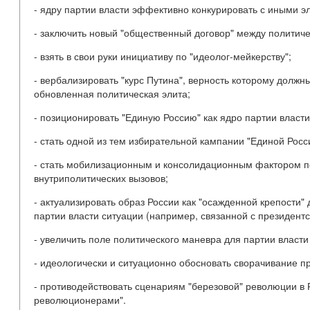
- ядру партии власти эффективно конкурировать с иными э
- заключить новый "общественный договор" между политич
- взять в свои руки инициативу по "идеолог-мейкерству";
- вербализировать "курс Путина", верность которому долж
обновленная политическая элита;
- позиционировать "Единую Россию" как ядро партии власти
- стать одной из тем избирательной кампании "Единой Рос
- стать мобилизационным и консолидационным фактором п
внутриполитических вызовов;
- актуализировать образ России как "осажденной крепости"
партии власти ситуации (например, связанной с президент
- увеличить поле политического маневра для партии власти
- идеологически и ситуационно обосновать сворачивание п
- противодействовать сценариям "березовой" революции в 
революционерами".