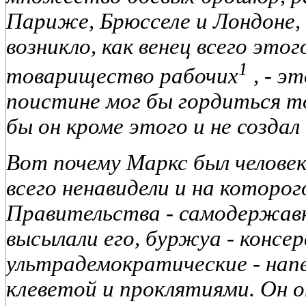
Париже, Брюсселе и Лондоне, п
возникло, как венец всего это
1
товарищество рабочих
, - э
поистине мог бы гордиться то
бы он кроме этого и не создал
Вот почему Маркс был челове
всего ненавидели и на которог
Правительства - самодержавн
высылали его, буржуа - консе
ультрадемократические - нап
клеветой и проклятиями. Он о