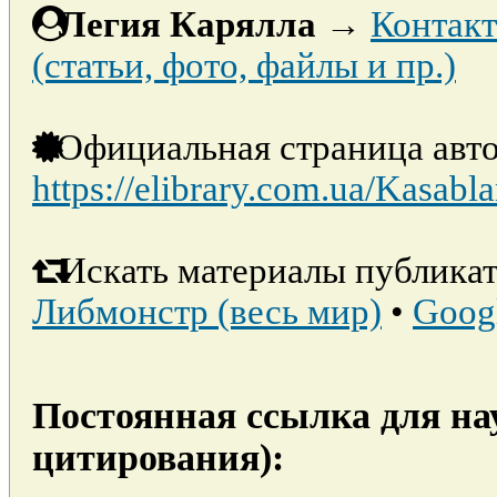
Легия Карялла
→
Контакт
(статьи, фото, файлы и пр.)
Официальная страница авто
https://elibrary.com.ua/Kasabl
Искать материалы публикат
Либмонстр (весь мир)
•
Goog
Постоянная ссылка для на
цитирования):