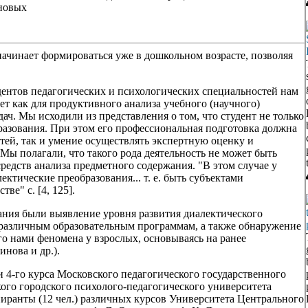
новых
 начинает формироваться уже в дошкольном возрасте, позволяя
дентов педагогических и психологических специальностей нам
ет как для продуктивного анализа учебного (научного)
ач. Мы исходили из представления о том, что студент не только
бразования. При этом его профессиональная подготовка должна
тей, так и умение осуществлять экспертную оценку и
Мы полагали, что такого рода деятельность не может быть
редств анализа предметного содержания. "В этом случае у
ктические преобразования... т. е. быть субъектами
ве" с. [4, 125].
ния были выявление уровня развития диалектического
различным образовательным программам, а также обнаружение
о нами феномена у взрослых, основываясь на ранее
инова и др.).
 4-го курса Московского педагогического государственного
кого городского психолого-педагогического университета
спиранты (12 чел.) различных курсов Университета Центрального