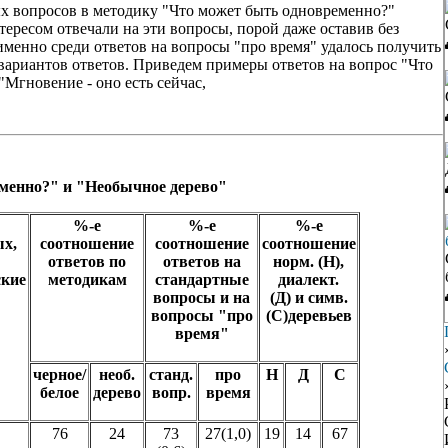
ых вопросов в методику "Что может быть одновременно?"
ересом отвечали на эти вопросы, порой даже оставив без
именно среди ответов на вопросы "про время" удалось получить
вариантов ответов. Приведем примеры ответов на вопрос "Что
Мгновение - оно есть сейчас,
менно?" и "Необычное дерево"
%-е
%-е
%-е
х,
соотношение
соотношение
соотношение
ответов по
ответов на
норм. (Н),
ские
методикам
стандартные
диалект.
вопросы и на
(Д) и симв.
вопросы "про
(С)деревьев
время"
черное/
необ.
станд.
про
Н
Д
С
белое
дерево
вопр.
время
76
24
73
27(1,0)
19
14
67