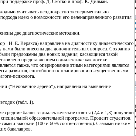
при поддержке проф. Д. Скотко и проф. К. Дилман.
бходимо учитывать неоднократно экспериментально
 подхода идею о возможности его целенаправленного развития
енены две диагностические методики.
ор - Н. Е. Веракса) направлена на диагностику диалектического
ку нами были внесены два дополнительных вопроса. Сохранив
были предложены два новых задания, касающиеся такой
условлено представлением о диалектике как логике
ляется также, что оперирование этими категориями является
сса развития, способности к планированию -существенными
агога-психолога.
нии ("Необычное дерево"), направлена на выявление
тодик (табл. 1).
 средние баллы за диалектические ответы (2,4 и 1,3) получили
специальной образовательной программе. Процент студентов,
е самый высокий (100 и 60% соответственно). Самыми низким
ких бакалавров.