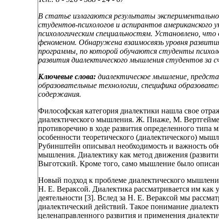
В статье излагаются результаты экспериментальног
студентов-психологов и аспирантов американского у
психологическим специальностям. Установлено, что
феноменом. Обнаружена взаимосвязь уровня развити
программы, по которой обучаются студенты психол
развития диалектического мышления студентов за с
Ключевые слова:
диалектическое мышление, представ
образовательные технологии, специфика образовате
содержания.
Философская категория диалектики нашла свое отраж
диалектического мышления. Ж. Пиаже, М. Вертгеймер
противоречию в ходе развития определенного типа м
особенности теоретического (диалектического) мыш
Рубинштейн описывал необходимость и важность обн
мышления. Диалектику как метод движения (развития
Выготский. Кроме того, само мышление было описан
Новый подход к проблеме диалектического мышления
Н. Е. Вераксой. Диалектика рассматривается им как
деятельности [3]. Вслед за Н. Е. Вераксой мы рассм
диалектический действий. Такое понимание диалект
целенаправленного развития и применения диалекти