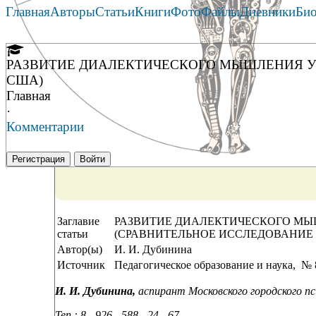
Главная
Авторы
Статьи
Книги
Фото
Файлы
Дневники
Би
РАЗВИТИЕ ДИАЛЕКТИЧЕСКОГО МЫШЛЕНИЯ У
США)
Главная
·
Комментарии
Регистрация
Войти
Заглавие
РАЗВИТИЕ ДИАЛЕКТИЧЕСКОГО МЫ
статьи
(СРАВНИТЕЛЬНОЕ ИССЛЕДОВАНИЕ 
Автор(ы)
И. И. Дубинина
Источник
Педагогическое образование и наука, № 8
И. И. Дубинина,
аспирант Московского городского пс
Теп.:
8 - 926 - 588 - 24 - 67