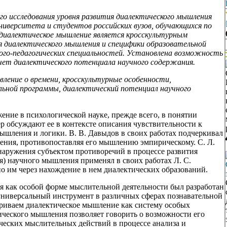
о исследования уровня развития диалектического мышления
ниверситета и студентов российских вузов, обучающихся по
 диалектическое мышление является кросскультурным
я диалектического мышления и специфики образовательной
ого-педагогических специальностей. Установлена возможность
чет диалектического потенциала научного содержания.
ление о времени, кросскультурные особенности,
льной программы, диалектический потенциал научного
ение в психологической науке, прежде всего, в понятии
 обсуждают ее в контексте описания чувствительности к
ышления и логики. В. В. Давыдов в своих работах подчеркивал
ления, противопоставляя его мышлению эмпирическому. С. Л.
аружения субъектом противоречий в процессе развития
) научного мышления применял в своих работах Л. С.
о им через нахождение в нем диалектических образований.
 как особой форме мыслительной деятельности был разработан
 универсальный инструмент в различных сферах познавательной
атриваем диалектическое мышление как систему особых
ического мышления позволяет говорить о возможности его
ческих мыслительных действий в процессе анализа и