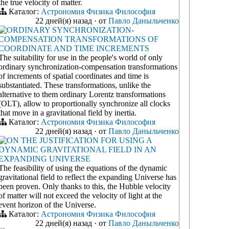
the true velocity of matter.
Каталог:
Астрономия
Физика
Философия
22 дней(я) назад
·
от
Павло Даныльченко
ORDINARY SYNCHRONIZATION-
COMPENSATION TRANSFORMATIONS OF
COORDINATE AND TIME INCREMENTS
The suitability for use in the people's world of only
ordinary synchronization-compensation transformations
of increments of spatial coordinates and time is
substantiated. These transformations, unlike the
alternative to them ordinary Lorentz transformations
(OLT), allow to proportionally synchronize all clocks
that move in a gravitational field by inertia.
Каталог:
Астрономия
Физика
Философия
22 дней(я) назад
·
от
Павло Даныльченко
ON THE JUSTIFICATION FOR USING A
DYNAMIC GRAVITATIONAL FIELD IN AN
EXPANDING UNIVERSE
The feasibility of using the equations of the dynamic
gravitational field to reflect the expanding Universe has
been proven. Only thanks to this, the Hubble velocity
of matter will not exceed the velocity of light at the
event horizon of the Universe.
Каталог:
Астрономия
Физика
Философия
22 дней(я) назад
·
от
Павло Даныльченко