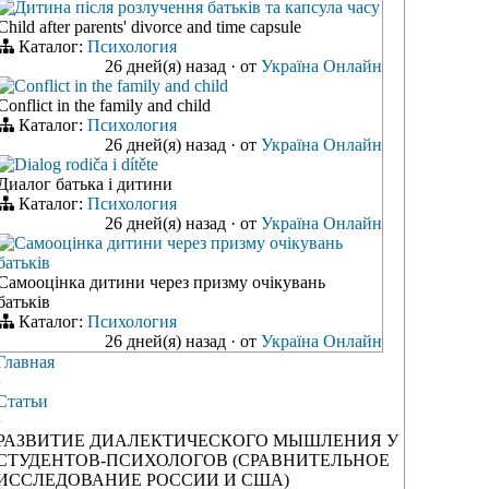
Дитина після розлучення батьків та капсула часу
Child after parents' divorce and time capsule
Каталог:
Психология
26 дней(я) назад
·
от
Україна Онлайн
Conflict in the family and child
Conflict in the family and child
Каталог:
Психология
26 дней(я) назад
·
от
Україна Онлайн
Dialog rodiča i dítěte
Диалог батька і дитини
Каталог:
Психология
26 дней(я) назад
·
от
Україна Онлайн
Самооцінка дитини через призму очікувань
батьків
Самооцінка дитини через призму очікувань
батьків
Каталог:
Психология
26 дней(я) назад
·
от
Україна Онлайн
Главная
›
Статьи
›
РАЗВИТИЕ ДИАЛЕКТИЧЕСКОГО МЫШЛЕНИЯ У
СТУДЕНТОВ-ПСИХОЛОГОВ (СРАВНИТЕЛЬНОЕ
ИССЛЕДОВАНИЕ РОССИИ И США)