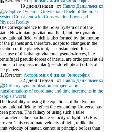
Каталог:
Астрономия
Физика
Философия
19 дней(я) назад
·
от
Павло Даныльченко
Adaptive-Dynamic Gravitational Field of the Solar
System Consistent with Conservation Laws and
Physical Reality
The correspondence to the Solar System of not the
static Newtonian gravitational field, but the dynamic
gravitational field, which is also formed by the motion
of the planets and, therefore, adapts to changes in the
location of the planets in it, is substantiated. It is
because of this that gravitational pseudo-forces, like
centrifugal pseudo-forces of inertia, are orthogonal at all
points to the quasicircular (pseudo-elliptical) orbits of
the planets.
Каталог:
Астрономия
Физика
Философия
22 дней(я) назад
·
от
Павло Даныльченко
Ordinary synchronization-compensation
transformations of coordinate and time increments in the
people's world
The feasibility of using the equations of the dynamic
gravitational field to reflect the expanding Universe has
been proven. The fallacy of using such a false
parameter as the coordinate velocity of light in GR is
proven. This coordinate velocity of light, unlike the
limit velocity of matter, cannot in principle be less than