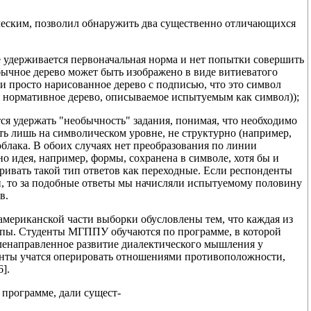
ческим, позволил обнаружить два существенно отличающихся
 не удерживается первоначальная норма и нет попытки совершить
бычное дерево может быть изображено в виде витиеватого
и просто нарисованное дерево с подписью, что это символ
тся нормативное дерево, описываемое испытуемым как символ));
ся удержать "необычность" задания, понимая, что необходимо
ть лишь на символическом уровне, не структурно (например,
блака. В обоих случаях нет преобразования по линии
 но идея, например, формы, сохранена в символе, хотя бы и
тривать такой тип ответов как переходные. Если респонденты
и, то за подобные ответы мы начисляли испытуемому половину
в.
и американской части выборки обусловлены тем, что каждая из
ппы. Студенты МГППУ обучаются по программе, в которой
еленаправленное развитие диалектического мышления у
уденты учатся оперировать отношениями противоположности,
].
 программе, дали сущест-