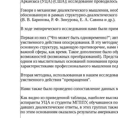
Арканзаса (УЦА) (США); исследование проводилось 
Говоря о механизме диалектического мышления, нео
обоснованную в рамках структурно-диалектического
(В. В. Баринова, Р. Ф. Зинурова, Е. А. Савина и др.).
В ходе эмпирического исследования нами были прим
Первая из них ("Что может быть одновременно?"; авт
умственного действия опосредования. В эту методи
основную структуру, задающую противоречие, нами 
важной сферы, как время. Такое дополнение было об
возможностей (возможных преобразований). Представ
одним из мыслительных оснований понимания проце
характеристиками профессионального мышления пед
Вторая методика, использованная в нашем исследова
умственного действия "превращения".
Нами также было проведено сопоставление данных ме
Как видно из приведенной таблицы, наиболее высокие
аспиранты УЦА и студенты МГППУ, обучавшиеся по 
давших диалектические ответы, в этих группах такж
по этим основаниям оказались результаты американс