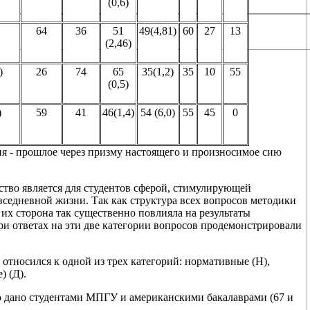
(0,6)
64
36
51
49(4,81)
60
27
13
(2,46)
)
26
74
65
35(1,2)
35
10
55
(0,5)
)
59
41
46(1,4)
54 (6,0)
55
45
0
рия - прошлое через призму настоящего и произносимое сию
ство является для студентов сферой, стимулирующей
вседневной жизни. Так как структура всех вопросов методики
их сторона так существенно повлияла на результаты
и ответах на эти две категории вопросов продемонстрировали
относился к одной из трех категорий: нормативные (Н),
) (Д).
о дано студентами МПГУ и американскими бакалаврами (67 и