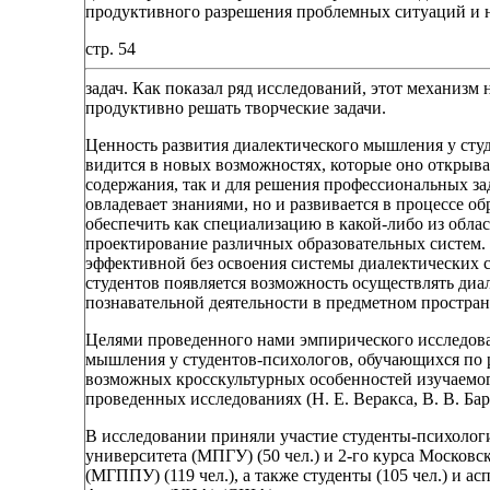
продуктивного разрешения проблемных ситуаций и 
стр. 54
задач. Как показал ряд исследований, этот механизм
продуктивно решать творческие задачи.
Ценность развития диалектического мышления у сту
видится в новых возможностях, которые оно открыва
содержания, так и для решения профессиональных зад
овладевает знаниями, но и развивается в процессе о
обеспечить как специализацию в какой-либо из облас
проектирование различных образовательных систем. 
эффективной без освоения системы диалектических с
студентов появляется возможность осуществлять диале
познавательной деятельности в предметном пространст
Целями проведенного нами эмпирического исследова
мышления у студентов-психологов, обучающихся по 
возможных кросскультурных особенностей изучаемог
проведенных исследованиях (Н. Е. Веракса, В. В. Бар
В исследовании приняли участие студенты-психологи
университета (МПГУ) (50 чел.) и 2-го курса Московс
(МГППУ) (119 чел.), а также студенты (105 чел.) и а