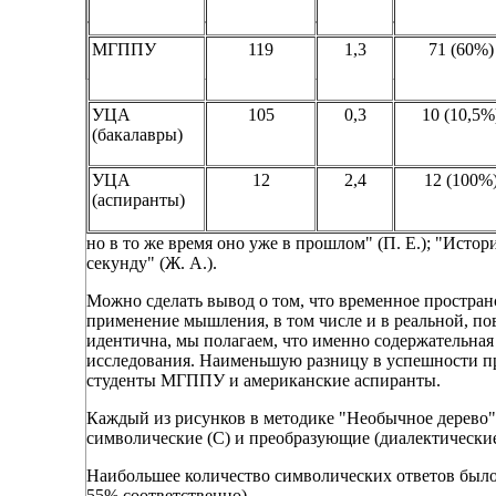
МГППУ
119
1,3
71 (60%)
УЦА
105
0,3
10 (10,5%
(бакалавры)
УЦА
12
2,4
12 (100%
(аспиранты)
но в то же время оно уже в прошлом" (П. Е.); "Исто
секунду" (Ж. А.).
Можно сделать вывод о том, что временное простран
применение мышления, в том числе и в реальной, по
идентична, мы полагаем, что именно содержательная 
исследования. Наименьшую разницу в успешности пр
студенты МГППУ и американские аспиранты.
Каждый из рисунков в методике "Необычное дерево" 
символические (С) и преобразующие (диалектические
Наибольшее количество символических ответов был
55% соответственно).