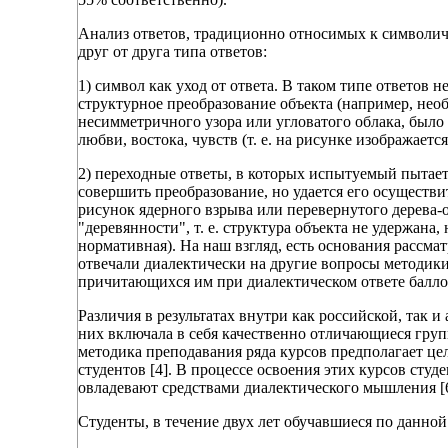
Анализ ответов, традиционно относимых к символи
друг от друга типа ответов:
1) символ как уход от ответа. В таком типе ответов
структурное преобразование объекта (например, нео
несимметричного узора или угловатого облака, было 
любви, востока, чувств (т. е. на рисунке изображае
2) переходные ответы, в которых испытуемый пытает
совершить преобразование, но удается его осуществи
рисунок ядерного взрыва или перевернутого дерева-о
"деревянности", т. е. структура объекта не удержана,
нормативная). На наш взгляд, есть основания рассма
отвечали диалектически на другие вопросы методик
причитающихся им при диалектическом ответе балло
Различия в результатах внутри как российской, так 
них включала в себя качественно отличающиеся гру
методика преподавания ряда курсов предполагает ц
студентов [4]. В процессе освоения этих курсов ст
овладевают средствами диалектического мышления [6
Студенты, в течение двух лет обучавшиеся по данной