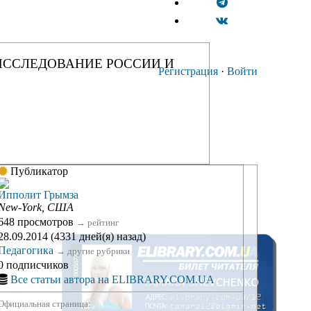
ИССЛЕДОВАНИЕ РОССИИ И
Регистрация
·
Войти
Публикатор
Ипполит Грымза
New-York, США
648 просмотров
→
рейтинг
28.09.2014 (4331 дней(я) назад)
Педагогика
→
другие рубрики
0 подписчиков
Все статьи автора на ELIBRARY.COM.UA
Официальная страница: