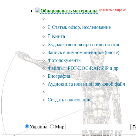
делитесь с миром!
Обнародовать материалы
Тип публикации
Статья, обзор, исследование
Книга
Художественная проза или поэзия
Запись в личном дневнике (блоге)
Фотодокументы
Файл(ы): PDF\DOC\RAR\ZIP и др.
Биография
Аудиокнига или иной звуковой файл
Дополнительные опции:
Создать голосование
Украина
Мир