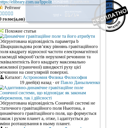
https://elibrary.com.ua/Ippolit
Рейтинг





0 голос(а,ов)
Похожие статьи
Динамічне гравітаційне поле та його атрибути
Обґрунтована відповідність параметра b
Шварцшильдова розв’язку рівнянь гравітаційного
поля квадрату відносної частоти електромагнітної
взаємодії мікрооб’єктів нерухомої речовини та
еквівалентність його квадрату максимально
можливої (граничної) швидкості руху цієї
речовини на сингулярній поверхні.
Каталог:
Астрономия
Физика
Философия
19 дней(я) назад
·
от
Павло Даныльченко
Адаптивно-динамічне гравітаційне поле
Сонячної системи, що відповідає як законам
збереження, так і дійсності
Обґрунтована відповідність Сонячній системі не
статичного гравітаційного поля Ньютона, а
динамічного гравітаційного поля, що формується
також і рухом планет а, отже, і адаптується до
зміни розташування в ньому планет.