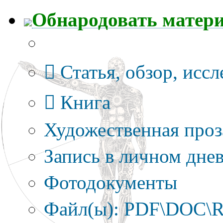
Обнародовать матер
Тип публикации
Статья, обзор, исс
Книга
Художественная проз
Запись в личном днев
Фотодокументы
Файл(ы): PDF\DOC\R