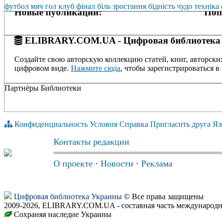
футбол
мяч
гол
клуб
фінал
біль
зростання
бідність
чудо
техніка
Новые публикации:
Поп
ELIBRARY.COM.UA - Цифровая библиотека
Создайте свою авторскую коллекцию статей, книг, авторски
цифровом виде.
Нажмите сюда
, чтобы зарегистрироваться в 
Партнёры Библиотеки
Конфиденциальность
Условия
Справка
Пригласить друга
Яз
Контакты редакции
О проекте
·
Новости
·
Реклама
Цифровая библиотека Украины
© Все права защищены
2009-2026, ELIBRARY.COM.UA - составная часть международн
Сохраняя наследие Украины