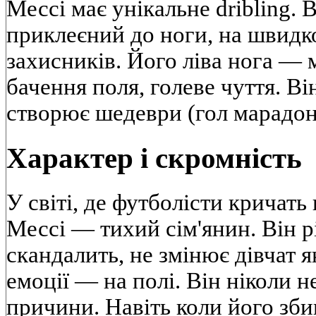
Мессі має унікальне dribling. В
приклеєний до ноги, на швидко
захисників. Його ліва нога — м
бачення поля, голеве чуття. Ві
створює шедеври (гол марадон
Характер і скромність
У світі, де футболісти кричать 
Мессі — тихий сім'янин. Він рі
скандалить, не змінює дівчат я
емоції — на полі. Він ніколи н
причини. Навіть коли його збив