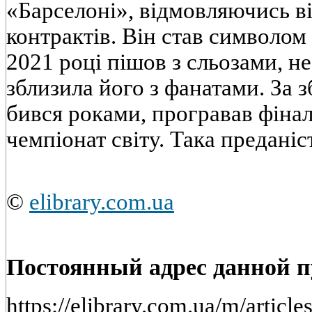
«Барселоні», відмовляючись в
контрактів. Він став символом
2021 році пішов з сльозами, не 
зблизила його з фанатами. За 
бився роками, програвав фінали
чемпіонат світу. Така преданіс
©
elibrary.com.ua
Постоянный адрес данной 
https://elibrary.com.ua/m/artic