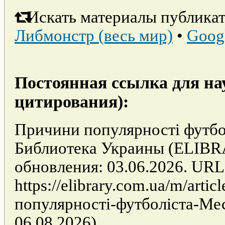
Искать материалы публикат
Либмонстр (весь мир)
•
Goog
Постоянная ссылка для на
цитирования):
Причини популярності футбол
Библиотека Украины (ELIB
обновления: 03.06.2026. URL
https://elibrary.com.ua/m/arti
популярності-футболіста-Мес
06.08.2026).