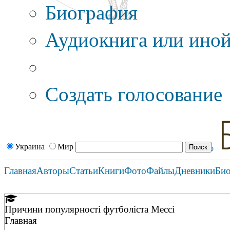
Биография
Аудиокнига или иной
Дополнительные оп
Создать голосование
Украина
Мир
Главная
Авторы
Статьи
Книги
Фото
Файлы
Дневники
Би
Причини популярності футболіста Мессі
Главная