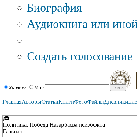
Биография
Аудиокнига или иной
Дополнительные оп
Создать голосование
Украина
Мир
Главная
Авторы
Статьи
Книги
Фото
Файлы
Дневники
Би
Политика. Победа Назарбаева неизбежна
Главная