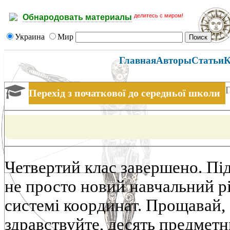
делитесь с миром!
Обнародовать материалы
Украина
Мир
Главная
Авторы
Статьи
К
Г
Перехід з початкової до середньої школи
Четвертий клас завершено. Під
не просто новий навчальний рі
системі координат. Прощавай, 
здравствуйте, десять предметн