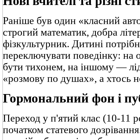
Нові вчителі та різні с
Раніше був один «класний авто
строгий математик, добра літе
фізкультурник. Дитині потріб
переключувати поведінку: на 
бути тихонем, на іншому — лі
«розмову по душах», а хтось н
Гормональний фон і пу
Переход у п'ятий клас (10-11 ро
початком статевого дозрівання