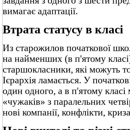
завдання з одного з шести пре
вимагає адаптації.
Втрата статусу в класі
Из старожилов початкової шко
на найменших (в п'ятому класі
старшокласники, які можуть то
Ієрархія ламається. У початков
один одного, а в п'ятому клас
«чужаків» з паралельних четві
нові компанії, конфлікти, криз