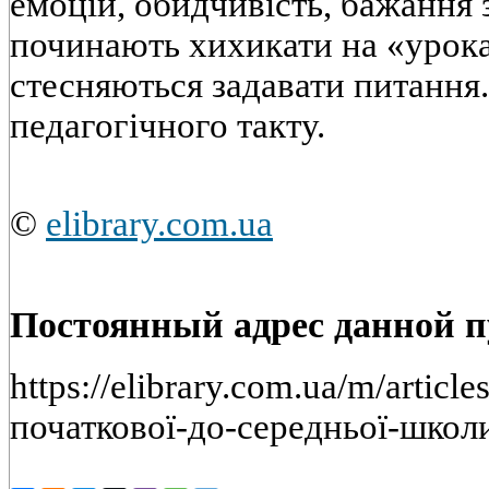
емоцій, обидчивість, бажання 
починають хихикати на «урока
стесняються задавати питання
педагогічного такту.
©
elibrary.com.ua
Постоянный адрес данной 
https://elibrary.com.ua/m/articl
початкової-до-середньої-школ