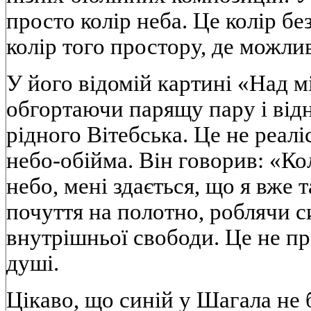
просто колір неба. Це колір бе
колір того простору, де можлив
У його відомій картині «Над м
обгортаючи парящу пару і відн
рідного Вітебська. Це не реалі
небо-обійма. Він говорив: «Ко
небо, мені здається, що я вже 
почуття на полотно, роблячи 
внутрішньої свободи. Це не пр
душі.
Цікаво, що синій у Шагала не 