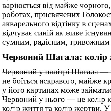
варіюється від майже чорного,
роботах, присвячених Голокост
акварельного відтінку в сценах
відчуває синій як живе існува
сумним, радісним, тривожним 
Червоний Шагала: колір 
Червоний у палітрі Шагала — 
не боїться яскравого, майже к
у його картинах може займатис
Червоний у нього — це колір к
колір життя та колір жертви. У