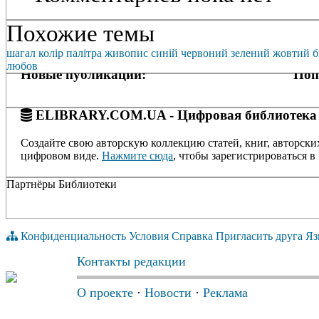
Похожие темы
шагал
колір
палітра
живопис
синій
червоний
зелений
жовтий
б
любов
Новые публикации:
Поп
ELIBRARY.COM.UA - Цифровая библиотека
Создайте свою авторскую коллекцию статей, книг, авторски
цифровом виде.
Нажмите сюда
, чтобы зарегистрироваться в 
Партнёры Библиотеки
Конфиденциальность
Условия
Справка
Пригласить друга
Яз
Контакты редакции
О проекте
·
Новости
·
Реклама