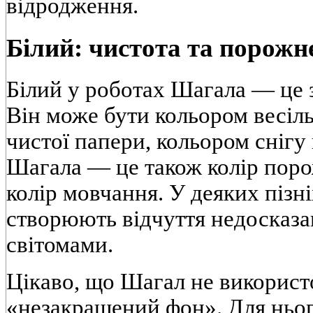
відродження.
Білий: чистота та порожн
Білий у роботах Шагала — це 
Він може бути кольором весіль
чистої папери, кольором снігу 
Шагала — це також колір порож
колір мовчання. У деяких пізні
створюють відчуття недосказан
світомами.
Цікаво, що Шагал не використ
«незакрашений фон». Для ньог