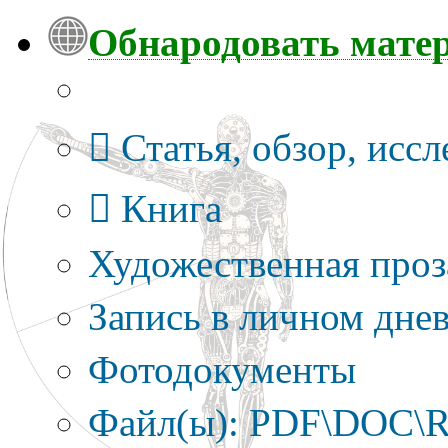
Обнародовать мате
Тип публикации
Статья, обзор, исс
Книга
Художественная проз
Запись в личном днев
Фотодокументы
Файл(ы): PDF\DOC\R