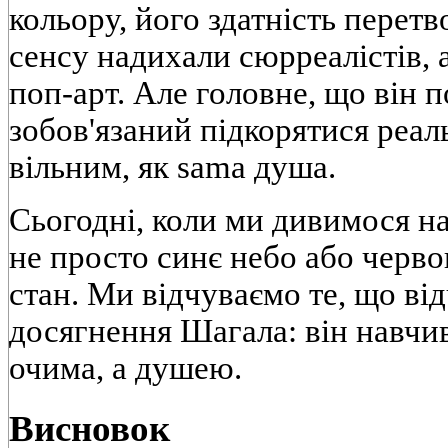
кольору, його здатність перетв
сенсу надихали сюрреалістів, а
поп-арт. Але головне, що він п
зобов'язаний підкорятися реал
вільним, як sama душа.
Сьогодні, коли ми дивимося н
не просто синє небо або черво
стан. Ми відчуваємо те, що від
досягнення Шагала: він навчив
очима, а душею.
Висновок