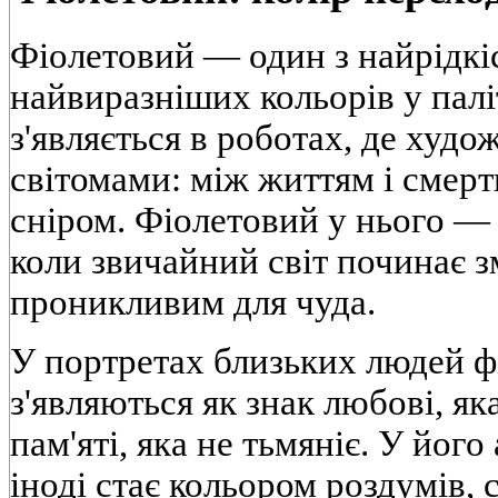
Фіолетовий — один з найрідкіс
найвиразніших кольорів у палі
з'являється в роботах, де худ
світомами: між життям і смерт
сніром. Фіолетовий у нього — 
коли звичайний світ починає з
проникливим для чуда.
У портретах близьких людей фі
з'являються як знак любові, як
пам'яті, яка не тьмяніє. У йог
іноді стає кольором роздумів, 