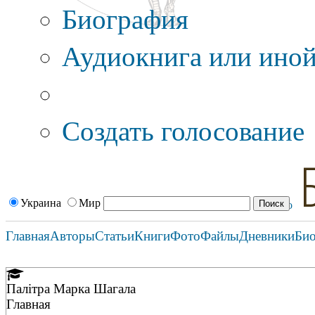
Биография
Аудиокнига или иной
Дополнительные оп
Создать голосование
Украина
Мир
Главная
Авторы
Статьи
Книги
Фото
Файлы
Дневники
Би
Палітра Марка Шагала
Главная