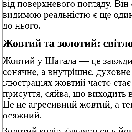
від поверхневого погляду. Він 
видимою реальністю є ще один
до нього.
Жовтий та золотий: світло
Жовтий у Шагала — це завжди 
сонячне, а внутрішнє, духовне 
ілюстраціях жовтий часто ста
присуття, сяйва, що виходить в
Це не агресивний жовтий, а те
осяжний.
Золотий колір з'являється у й