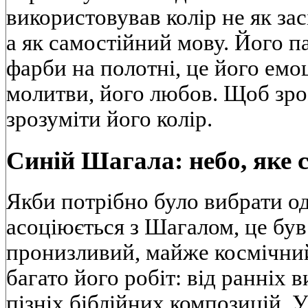
використовував колір не як за
а як самостійний мову. Його п
фарби на полотні, це його емоц
молитви, його любов. Щоб зро
зрозуміти його колір.
Синій Шагала: небо, яке 
Якби потрібно було вибрати од
асоціюється з Шагалом, це був
пронизливий, майже космічний
багато його робіт: від ранніх 
пізніх біблійних композицій. 