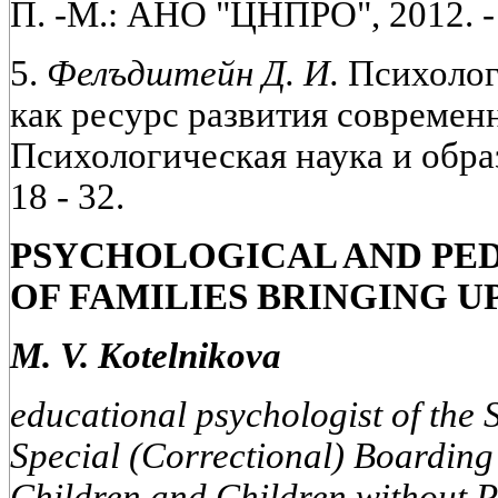
П. -М.: АНО "ЦНПРО", 2012. - С
5.
Фелъдштейн Д. И.
Психолог
как ресурс развития современн
Психологическая наука и образо
18 - 32.
PSYCHOLOGICAL AND PE
OF FAMILIES BRINGING UP
M. V. Kotelnikova
educational psychologist of the S
Special (Correctional) Boardin
Children and Children without 