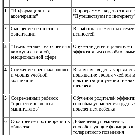
1
"Информационная
В программу введено занятие
акселерация"
"Путешествуем по интернету
2
Смещение ценностных
Выработка совместных семе
ориентации
ценностей
3
"Техногенные" нарушения в
Обучение детей и родителей
коммуникативной,
эффективным способам комм
эмоциональной сфере
4
Снижение престижа школы
В занятия введены упражнен
и уровня учебной
повышение уровня учебной 
мотивации
и активизации учебно-познав
интереса
5
Современный ребенок -
Обучение родителей эффект
"профессиональный
способам управления трудны
манипулятор"
поведением ребенка
6
Обострение противоречий в
Добавлены упражнения,
обществе
способствующие формирова
толерантного поведения