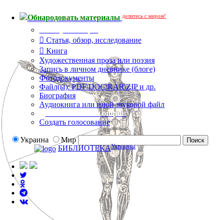
делитесь с миром!
Обнародовать материалы
Тип публикации
Статья, обзор, исследование
Книга
Художественная проза или поэзия
Запись в личном дневнике (блоге)
Фотодокументы
Файл(ы): PDF\DOC\RAR\ZIP и др.
Биография
Аудиокнига или иной звуковой файл
Дополнительные опции:
Создать голосование
Украина
Мир
Украины
БИБЛИОТЕКА