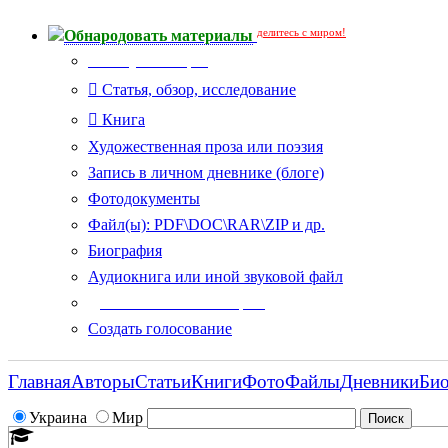
делитесь с миром!
Обнародовать материалы
Тип публикации
Статья, обзор, исследование
Книга
Художественная проза или поэзия
Запись в личном дневнике (блоге)
Фотодокументы
Файл(ы): PDF\DOC\RAR\ZIP и др.
Биография
Аудиокнига или иной звуковой файл
Дополнительные опции:
Создать голосование
Главная
Авторы
Статьи
Книги
Фото
Файлы
Дневники
Би
Украина
Мир